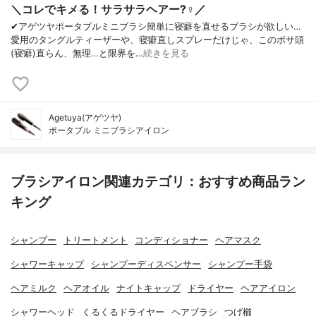
＼コレでキメる！サラサラヘアー?‍♀️／
✔︎アゲツヤポータブルミニブラシ簡単に寝癖を直せるブラシが欲しい…
愛用のタングルティーザーや、寝癖直しスプレーだけじゃ、このボサ頭
(寝癖)直らん、無理…と限界を…
続きを見る
Agetuya(アゲツヤ)
ポータブル ミニブラシアイロン
ブラシアイロン関連カテゴリ：おすすめ商品ラン
キング
シャンプー
トリートメント
コンディショナー
ヘアマスク
シャワーキャップ
シャンプーディスペンサー
シャンプー手袋
ヘアミルク
ヘアオイル
ナイトキャップ
ドライヤー
ヘアアイロン
シャワーヘッド
くるくるドライヤー
ヘアブラシ
つげ櫛