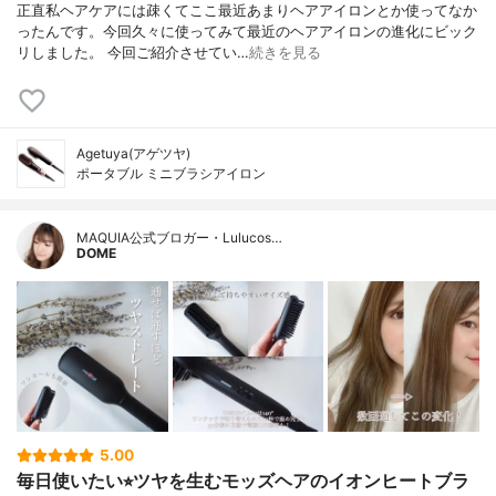
正直私ヘアケアには疎くてここ最近あまりヘアアイロンとか使ってなか
ったんです。今回久々に使ってみて最近のヘアアイロンの進化にビック
リしました。 今回ご紹介させてい…
続きを見る
Agetuya(アゲツヤ)
ポータブル ミニブラシアイロン
MAQUIA公式ブロガー・Lulucos…
DOME
5.00
毎日使いたい⭐︎ツヤを生むモッズヘアのイオンヒートブラ