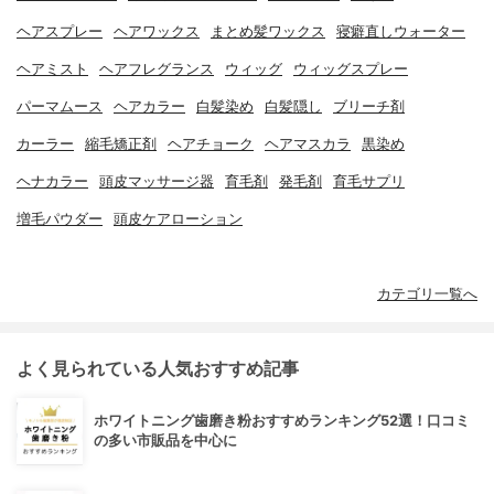
ヘアスプレー
ヘアワックス
まとめ髪ワックス
寝癖直しウォーター
ヘアミスト
ヘアフレグランス
ウィッグ
ウィッグスプレー
パーマムース
ヘアカラー
白髪染め
白髪隠し
ブリーチ剤
カーラー
縮毛矯正剤
ヘアチョーク
ヘアマスカラ
黒染め
ヘナカラー
頭皮マッサージ器
育毛剤
発毛剤
育毛サプリ
増毛パウダー
頭皮ケアローション
カテゴリ一覧へ
よく見られている人気おすすめ記事
ホワイトニング歯磨き粉おすすめランキング52選！口コミ
の多い市販品を中心に