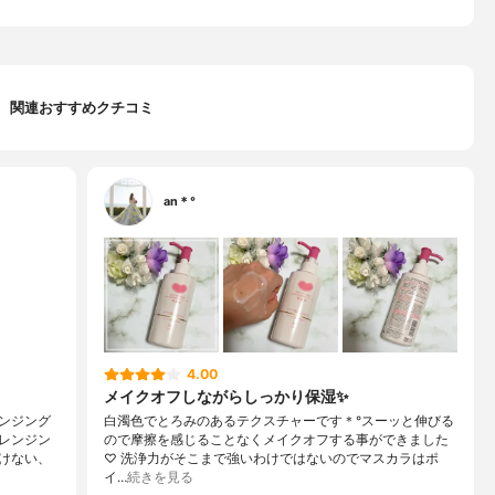
関連おすすめクチコミ
an＊°
4.00
メイクオフしながらしっかり保湿✨
ンジング
白濁色でとろみのあるテクスチャーです＊°スーッと伸びる
レンジン
ので摩擦を感じることなくメイクオフする事ができました
けない、
♡ 洗浄力がそこまで強いわけではないのでマスカラはポ
イ…
続きを見る