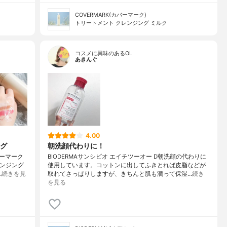
COVERMARK(カバーマーク)
トリートメント クレンジング ミルク
コスメに興味のあるOL
あきんぐ
4.00
グ
朝洗顔代わりに！
ーマーク
BIODERMAサンシビオ エイチツーオー D朝洗顔の代わりに
レンジング
使用しています。コットンに出してふきとれば皮脂などが
…
続きを見
取れてさっぱりしますが、きちんと肌も潤って保湿…
続き
を見る