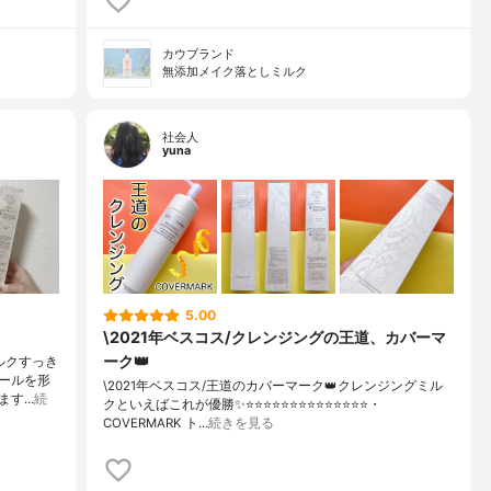
カウブランド
無添加メイク落としミルク
社会人
yuna
5.00
\2021年ベスコス/クレンジングの王道、カバーマ
ーク👑
ルクすっき
ールを形
\2021年ベスコス/王道のカバーマーク👑クレンジングミル
ます…
続
クといえばこれが優勝✨⭐️⭐️⭐️⭐️⭐️⭐️⭐️⭐️⭐️⭐️⭐️⭐️⭐️⭐️・
COVERMARK ト…
続きを見る