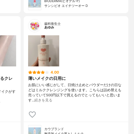
BIODERMA(ビオデルマ)
サンシビオ エイチツーオー D
歯科衛生士
あゆみ
4.00
るクレ
薄いメイクの日用に
お肌にいい感じがして、日焼け止めとパウダーだけの日な
どはミルククレンジングを使います。こちらは詰め替えも
メイクがす
売っていて500円以下で買えるのでとってもいいと思いま
す…
続きを見る
る
カウブランド
無添加メイク落としミルク