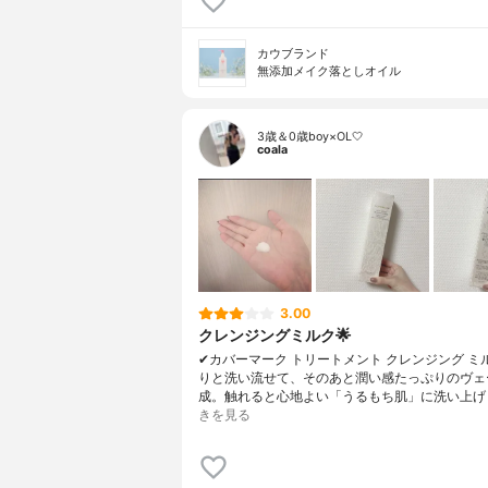
カウブランド
無添加メイク落としオイル
3歳＆0歳boy×OL🤍
coala
3.00
クレンジングミルク🌟
✔︎カバーマーク トリートメント クレンジング ミ
りと洗い流せて、そのあと潤い感たっぷりのヴェ
成。触れると心地よい「うるもち肌」に洗い上げ
きを見る