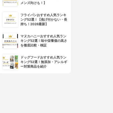
メンズ向けも！】
フライパンおすすめ人気ランキ
ング52選！【焦げ付かない・長
4位
5位
持ち！2026最新】
マヌカハニーおすすめ人気ラン
キング52選！味や栄養価の高さ
を徹底比較・検証
ドッグフードおすすめ人気ラン
キング52選！無添加・アレルギ
ー対策商品を紹介
OVERMARK(カバーマーク)
shu uemura(シュウ ウエムラ)
トリートメント クレンジング
アルティム8∞ スブリム ビュー
ミルク
ティ クレンジング オイル
3.99
3.99
(86)
(63)
¥2,749
¥7,650