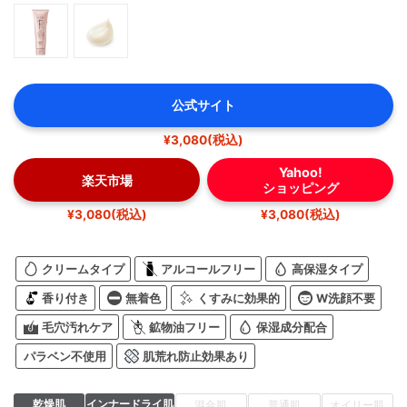
公式サイト
¥3,080(税込)
Yahoo!
楽天市場
ショッピング
¥3,080(税込)
¥3,080(税込)
クリームタイプ
アルコールフリー
高保湿タイプ
香り付き
無着色
くすみに効果的
W洗顔不要
毛穴汚れケア
鉱物油フリー
保湿成分配合
パラベン不使用
肌荒れ防止効果あり
乾燥肌
インナードライ肌
混合肌
普通肌
オイリー肌