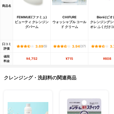
商品名
FEMMUE(ファミュ)
CHIFURE
Bioré(ビオ
ビューティ クレンジン
ウォッシャブル コール
クレンジングシ
グバーム
ド クリーム
オレ ふくだけ
口コミ
3.69
(5)
3.94
(37)
3.
評価
値段
¥4,752
¥715
¥608
料金
クレンジング・洗顔料の関連商品