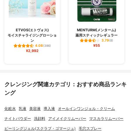
ETVOS(エトヴォス)
MENTURM(メンターム)
モイスチャライジングローショ
薬用スティックレギュラー
ン
3.79
(8)
¥55
4.08
(386)
¥2,992
クレンジング関連カテゴリ：おすすめ商品ランキ
ング
化粧水
乳液
美容液
導入液
オールインワンジェル・クリーム
ナイトパウダー
洗顔料
アイメイクリムーバー
マスカラリムーバー
ピーリングジェル(スクラブ・ゴマージュ)
毛穴スプレー