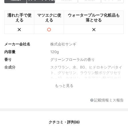
濡れた手で使
マツエクに使
ウォータープルーフ化粧品も
える
える
落とせる
メーカー会社名
株式会社サンギ
内容量
120g
香り
グリーンフローラルの香り
全成分
スクワラン、水、BG、ヒドロキシアパタイ
ト、グリセリン、ラウリン酸ポリグリセリ
ル－10、カオリン、ステアリン酸グリセリ
ル（SE）、ケイ酸（Al／Mg）、キサンタン
もっと見る
ガム、ステアリン酸グリセリル、ジメチロ
ールプロピオン酸ヘキシル、グリチルリチ
ン酸2K、香料
記載情報ミス報告
クチコミ・評判(6)