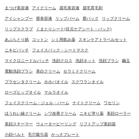
まつげ美容液
アイクリーム
眉毛美容液
眉毛育毛剤
アイシャンプー
唇美容液
リップバーム
唇パック
リップクリーム
リップスクラブ
くまとりシート(目元ケアシート・パック)
あぶらとり紙
コットン
シミ用飲み薬
スキンケアトラベルセット
ニキビパッチ
フェイスパック・シートマスク
マイクロニードルパッチ
洗顔クロス
洗顔ネット
洗顔ブラシ
繭玉
電動洗顔ブラシ
美白クリーム
セラミドクリーム
プラセンタクリーム
ホホバオイル
スクワランオイル
ローズヒップオイル
マルラオイル
フェイスクリーム・ジェル・バーム
ナイトクリーム
ワセリン
ほうれい線クリーム
シワ改善クリーム
ニキビ塗り薬
美顔ローラー
美顔スチーマー
ウォーターピーリング
リフトアップ美顔器
小顔ベルト
毛穴吸引器
かっさプレート