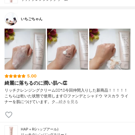
いちごちゃん
5.00
綺麗に落ちるのに潤い肌へ👏
リッチクレンジングクリーム❁⃘*.ﾟ今回仲間入りした新商品！！！！！
こちらは乾いた状態で使用します◎ファンデとシャドウ マスカラ ライ
ナーを肌につけています。ク…
続きを見る
HAP＋R(ハップアール)
リッチクレンジングクリーム