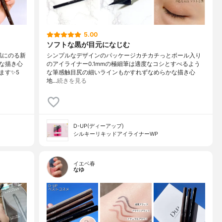
5.00
ソフトな黒が目元になじむ
肌にのる新
シンプルなデザインのパッケージカチカチっとボール入り
な描き心
のアイライナー0.1mmの極細筆は適度なコシとすべるよう
ます✨5
な筆感触目尻の細いラインもかすれずなめらかな描き心
地…
続きを見る
D-UP(ディーアップ)
シルキーリキッドアイライナーWP
イエベ春
なゆ