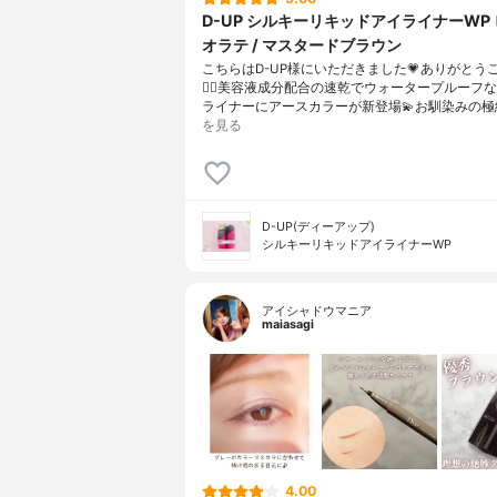
D-UP シルキーリキッドアイライナーWP
オラテ / マスタードブラウン
こちらはD-UP様にいただきました💗ありがとう
🙇‍♀️美容液成分配合の速乾でウォータープルーフ
ライナーにアースカラーが新登場💫お馴染みの極
を見る
D-UP(ディーアップ)
シルキーリキッドアイライナーWP
アイシャドウマニア
maiasagi
4.00