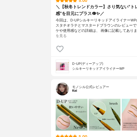
5.00
＼【秋冬トレンドカラー】さり気ない"ト
感"を目元にプラス👁✨／
今回は、D-UPシルキーリキッドアイライナーW
スタチオラテとマスタードブラウンのレビューで
ケや使用感などの詳細は、 画像に記載してあります
を見る
D-UP(ディーアップ)
シルキーリキッドアイライナーWP
モノシル公式レビュアー
Kei
5.00