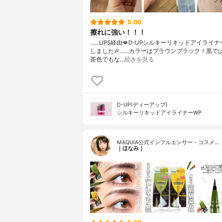
5.00
擦れに強い！！！
……⁡⁡LIPS経由💋⁡⁡D-UP⁡⁡シルキーリキッドアイライナー
しました🎉⁡⁡……⁡⁡カラーはブラウンブラック！⁡⁡黒では
茶色でもな…
続きを見る
D-UP(ディーアップ)
シルキーリキッドアイライナーWP
MAQUIA公式インフルエンサー・コスメ…
｜ほなみ｜