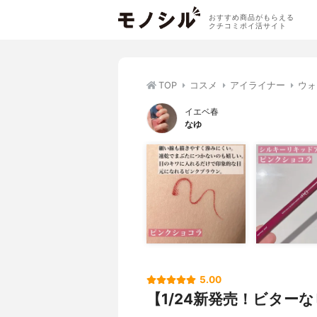
おすすめ商品がもらえる
クチコミポイ活サイト
TOP
コスメ
アイライナー
ウォ
イエベ春
なゆ
5.00
【1/24新発売！ビター