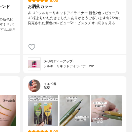
5.00
レンド
お洒落カラー
\D-UP シルキーリキッドアイライナー 新色2色レビュー/D-
UP様よりいただきました✨ありがとうございます🌼7/29に
Pの新色ピ
発売された新色のレビュー💡・ピスタチオ…
続きを見る
す！＊パ
☝︎…
続き
D-UP(ディーアップ)
シルキーリキッドアイライナーWP
イエベ春
なゆ
5.00