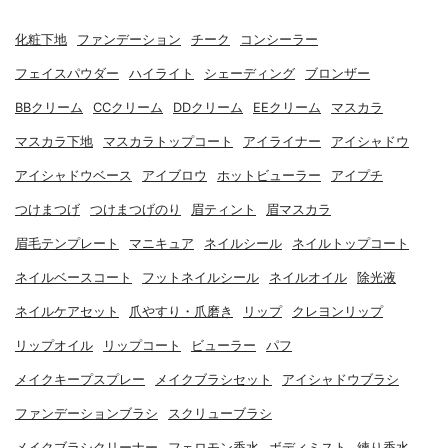
化粧下地
ファンデーション
チーク
コンシーラー
フェイスパウダー
ハイライト
シェーディング
ブロンザー
BBクリーム
CCクリーム
DDクリーム
EEクリーム
マスカラ
マスカラ下地
マスカラトップコート
アイライナー
アイシャドウ
アイシャドウベース
アイブロウ
ホットビューラー
アイプチ
つけまつげ
つけまつげのり
眉ティント
眉マスカラ
眉毛テンプレート
マニキュア
ネイルシール
ネイルトップコート
ネイルベースコート
フットネイルシール
ネイルオイル
除光液
ネイルケアセット
爪やすり・爪磨き
リップ
クレヨンリップ
リップオイル
リップコート
ビューラー
パフ
メイクキープスプレー
メイクブラシセット
アイシャドウブラシ
ファンデーションブラシ
スクリューブラシ
メイクブラシクリーナー
フェロモン香水
ボディミスト
練り香水