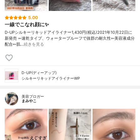
5.00
一線でこなれ顔に✨
D-UPシルキーリキッドアイライナー1,430円(税込)⁡2021年10月22日に
新発売⁡⁡ ➳速乾タイプ、ウォータープルーフで抜群の耐久性➳美容液成分
配合➳肌…
続きを見る
D-UP(ディーアップ)
シルキーリキッドアイライナーWP
美容ブロガー
まみやこ