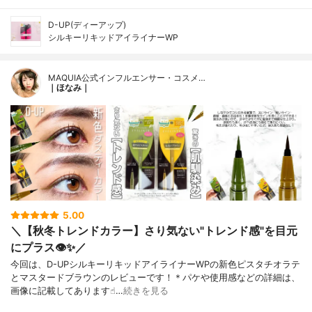
D-UP(ディーアップ)
シルキーリキッドアイライナーWP
MAQUIA公式インフルエンサー・コスメ…
｜ほなみ｜
5.00
＼【秋冬トレンドカラー】さり気ない"トレンド感"を目元
にプラス👁✨／
今回は、D-UPシルキーリキッドアイライナーWPの新色ピスタチオラテ
とマスタードブラウンのレビューです！＊パケや使用感などの詳細は、
画像に記載してあります☝︎…
続きを見る