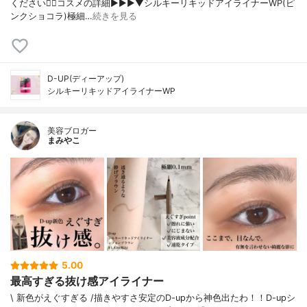
ください🙋‍♀️コスメの詳細▶︎▶︎▶︎▼シルキーリキッドアイライナーWP(ピ
ンクショコラ)極細…
続きを見る
D-UP(ディーアップ)
シルキーリキッドアイライナーWP
美容ブロガー
まみやこ
5.00
最高すぎる抜け感アイライナー
\ 新色がえぐすぎる /⁡描きやすさ安定のD-upから神色出たわ！！⁡⁡D-upシ