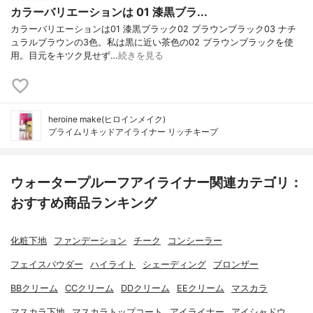
カラーバリエーションは 01 漆黒ブラ...
カラーバリエーションは01 漆黒ブラック02 ブラウンブラック03 ナチ
ュラルブラウンの3色。私は黒に近い茶色の02 ブラウンブラックを使
用。目元をキツク見せず…
続きを見る
heroine make(ヒロインメイク)
プライムリキッドアイライナー リッチキープ
ウォータープルーフアイライナー関連カテゴリ：
おすすめ商品ランキング
化粧下地
ファンデーション
チーク
コンシーラー
フェイスパウダー
ハイライト
シェーディング
ブロンザー
BBクリーム
CCクリーム
DDクリーム
EEクリーム
マスカラ
マスカラ下地
マスカラトップコート
アイライナー
アイシャドウ