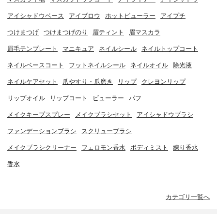
アイシャドウベース
アイブロウ
ホットビューラー
アイプチ
つけまつげ
つけまつげのり
眉ティント
眉マスカラ
眉毛テンプレート
マニキュア
ネイルシール
ネイルトップコート
ネイルベースコート
フットネイルシール
ネイルオイル
除光液
ネイルケアセット
爪やすり・爪磨き
リップ
クレヨンリップ
リップオイル
リップコート
ビューラー
パフ
メイクキープスプレー
メイクブラシセット
アイシャドウブラシ
ファンデーションブラシ
スクリューブラシ
メイクブラシクリーナー
フェロモン香水
ボディミスト
練り香水
香水
カテゴリ一覧へ