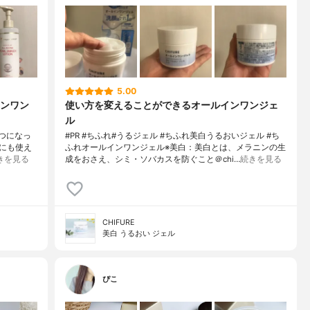
5.00
ンワン
使い方を変えることができるオールインワンジェ
ル
一つになっ
#PR #ちふれ#うるジェル #ちふれ美白うるおいジェル #ち
にも使え
ふれオールインワンジェル※美白：美白とは、メラニンの生
きを見る
成をおさえ、シミ・ソバカスを防ぐこと＠chi…
続きを見る
CHIFURE
美白 うるおい ジェル
ぴこ