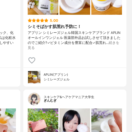
5.00
シミそばかす肌荒れ予防に！
ック、化
アプリン シミレーズジェル韓国スキンケアブランド APLIN
私は化粧水
オールインワンジェル 医薬部外品お試しさせて頂きました
しやすい
のでご紹介?✓ビタミン成分を豊富に配合✓肌荒れ…
続きを
見る
APLIN(アプリン)
シミレーズジェル
スキンケア&ヘアケアマニア大学生
ぎんむぎ