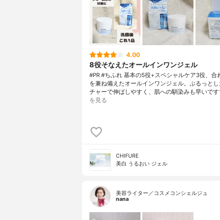
4.00
8役そなえたオールインワンジェル
#PR #ちふれ 基本の5役+スペシャルケア3役、合
を兼ね備えたオールインワンジェル。ぷるっとし
チャーで伸ばしやすく、肌への馴染みも早いです
を見る
CHIFURE
美白 うるおい ジェル
美容ライター／コスメコンシェルジュ
nana