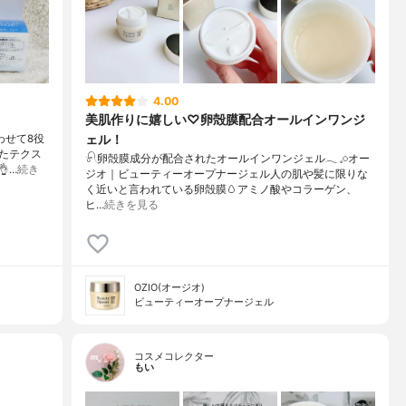
4.00
美肌作りに嬉しい♡卵殻膜配合オールインワンジ
ェル！
わせて8役
たテクス
𓍯卵殻膜成分が配合されたオールインワンジェル𓂃 𓈒𓏸オー
…
続き
ジオ｜ビューティーオープナージェル人の肌や髪に限りな
く近いと言われている卵殻膜🥚アミノ酸やコラーゲン、
ヒ…
続きを見る
OZIO(オージオ)
ビューティーオープナージェル
コスメコレクター
もい