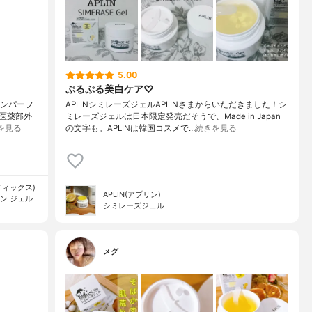
5.00
ぷるぷる美白ケア♡
スキンパーフ
APLINシミレーズジェルAPLINさまからいただきました！シ
医薬部外
ミレーズジェルは日本限定発売だそうで、Made in Japan
を見る
の文字も。APLINは韓国コスメで…
続きを見る
メティックス)
APLIN(アプリン)
ン ジェル
シミレーズジェル
メグ