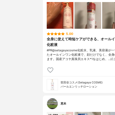
5.00
全身に使えて時短ケアができる、オールイ
化粧液
#PR@setagayacosme化粧水、乳液、美容液が
たオールインワン化粧液で、顔だけでなく、全身
ます。国産アコヤ真珠貝エキス*1をはじめ、…
続
世田谷コスメ(Setagaya COSME)
パールエンリッチローション
恵未