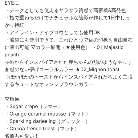
EYEに
・チークとしても使えるサラサラ質感で高密着&高発色
・指で重ねるだけでナチュラルな陰影が作れて1日中しっ
かり持続
・アイライン・アイブロウとしても使用OK
・涙袋にも使用できて、これひとつで目の印象を自由自在
に演出可能 ▽カラー展開（★使用色） ・01_Majestic
peach
→桃からインスパイアされた赤ちゃんの頬のようなやりす
ぎ感のない儚げコーラルカラー ★02_Mignon toast
→ほかほかのトーストからインスパイアされた程よく主張
するキュートなオレンジブラウンカラー
▽種類
・Sugar crepe（シマー）
・Orange caramel mousse（マット）
・Sparkling darjeeling（グリッター）
・Cocoa french toast（マット）
名前も可愛い！