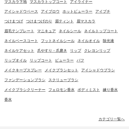
マスカラ下地
マスカラトップコート
アイライナー
アイシャドウベース
アイブロウ
ホットビューラー
アイプチ
つけまつげ
つけまつげのり
眉ティント
眉マスカラ
眉毛テンプレート
マニキュア
ネイルシール
ネイルトップコート
ネイルベースコート
フットネイルシール
ネイルオイル
除光液
ネイルケアセット
爪やすり・爪磨き
リップ
クレヨンリップ
リップオイル
リップコート
ビューラー
パフ
メイクキープスプレー
メイクブラシセット
アイシャドウブラシ
ファンデーションブラシ
スクリューブラシ
メイクブラシクリーナー
フェロモン香水
ボディミスト
練り香水
香水
カテゴリ一覧へ