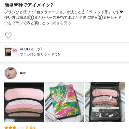
簡単❤️秒でアイメイク?
ブラシひと塗りで3色グラデーションが決まる☝️『15 レッド系』です❤️
使い方は簡単‼️①まぶたベースを指でまぶた全体に塗る②３色シャド
ウをブラシで表と裏にとっ…
続きを見る
AUBE(オーブ)
ブラシひと塗りシャドウN
Kor
3.00