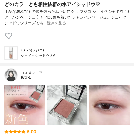
どのカラーとも相性抜群の水アイシャドウ♡
上品な濡れツヤの膜を張ったみたいに♡【 フジコ シェイクシャドウ 10
アーバンベージュ 】¥1,408落ち着いたシャンパンベージュ。シェイク
シャドウシリーズでも…
続きを見る
Fujiko(フジコ)
シェイクシャドウ SV
コスメマニア
あひる
5.00