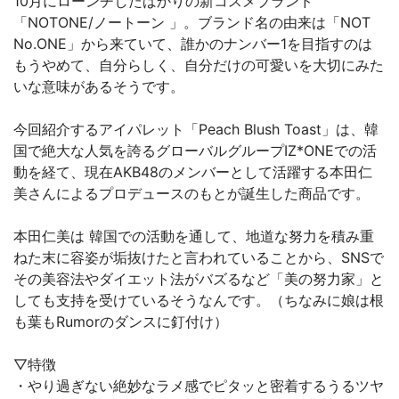
10月にローンチしたばかりの新コスメブランド
「NOTONE/ノートーン 」。ブランド名の由来は「NOT
No.ONE」から来ていて、誰かのナンバー1を目指すのは
もうやめて、自分らしく、自分だけの可愛いを大切にみた
いな意味があるそうです。
今回紹介するアイパレット「Peach Blush Toast」は、韓
国で絶大な人気を誇るグローバルグループIZ*ONEでの活
動を経て、現在AKB48のメンバーとして活躍する本田仁
美さんによるプロデュースのもとが誕生した商品です。
本田仁美は 韓国での活動を通して、地道な努力を積み重
ねた末に容姿が垢抜けたと言われていることから、SNSで
その美容法やダイエット法がバズるなど「美の努力家」と
しても支持を受けているそうなんです。（ちなみに娘は根
も葉もRumorのダンスに釘付け）
▽特徴
・やり過ぎない絶妙なラメ感でピタッと密着するうるツヤ