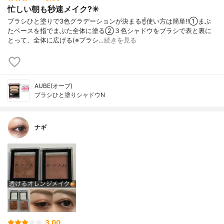
忙しい朝も秒速メイク?️✴️
ブラシひと塗りで3色グラデーションが決まる☝️使い方は簡単‼️①まぶ
たベースを指でまぶた全体に塗る②３色シャドウをブラシで表と裏に
とって、全体に広げる(※ブラシ…
続きを見る
AUBE(オーブ)
ブラシひと塗りシャドウN
ナギ
3.00