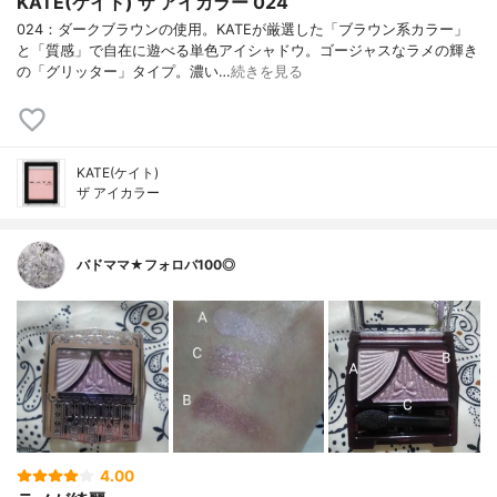
KATE(ケイト) ザ アイカラー 024
024：ダークブラウンの使用。KATEが厳選した「ブラウン系カラー」
と「質感」で自在に遊べる単色アイシャドウ。ゴージャスなラメの輝き
の「グリッター」タイプ。濃い…
続きを見る
KATE(ケイト)
ザ アイカラー
バドママ★フォロバ100◎
4.00