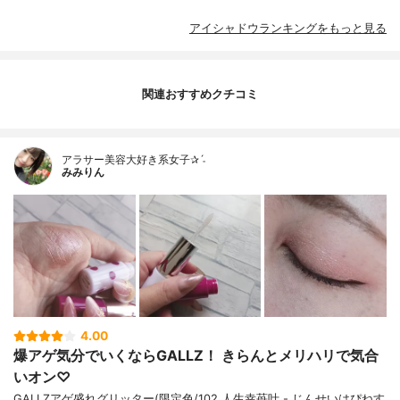
アイシャドウランキングをもっと見る
関連おすすめクチコミ
アラサー美容大好き系女子✰ˊ˗
みみりん
4.00
爆アゲ気分でいくならGALLZ！ きらんとメリハリで気合
いオン♡
GALLZアゲ盛れグリッター(限定色/102 人生幸苺叶 - じんせいはぴねす