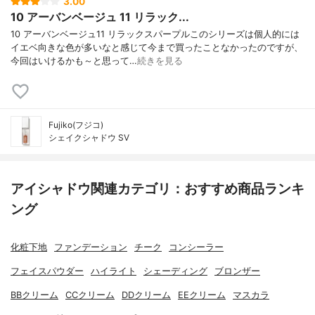
3.00
10 アーバンベージュ 11 リラック...
10 アーバンベージュ11 リラックスパープルこのシリーズは個人的には
イエベ向きな色が多いなと感じて今まで買ったことなかったのですが、
今回はいけるかも～と思って…
続きを見る
Fujiko(フジコ)
シェイクシャドウ SV
アイシャドウ関連カテゴリ：おすすめ商品ランキ
ング
化粧下地
ファンデーション
チーク
コンシーラー
フェイスパウダー
ハイライト
シェーディング
ブロンザー
BBクリーム
CCクリーム
DDクリーム
EEクリーム
マスカラ