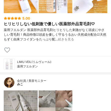
5.00
ヒリヒリしない低刺激で優しい医薬部外品育毛剤♡
薬用フエルダン 医薬部外品育毛剤ヒリヒリした刺激がなく頭皮にやさ
しい育毛剤！商品特徴☑頭皮を優しく守るうるおい天然成分配合☑天然
もずく由来フコイダンをたっぷり配…
続きを見る
LIMU VEIL(リムヴェール)
薬用フエルダン
会社員 / 美容モニター
みこ