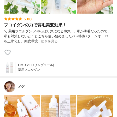
5.00
フコイダンの力で育毛美髪効果！
＼ 薬用フエルダン ／やっぱり気になる薄気…。母が薄毛だったので、
私も対策しないと！とこちら使い始めました?‍♀️⭐️特徴⭐️ターンオーバー
を正常化し、頭皮環境…
続きを見る
LIMU VEIL(リムヴェール)
薬用フエルダン
メグ