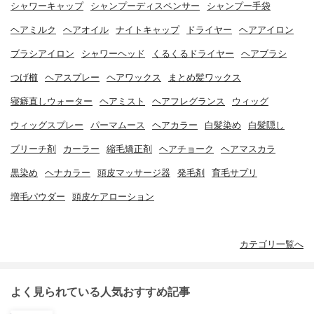
シャワーキャップ
シャンプーディスペンサー
シャンプー手袋
ヘアミルク
ヘアオイル
ナイトキャップ
ドライヤー
ヘアアイロン
ブラシアイロン
シャワーヘッド
くるくるドライヤー
ヘアブラシ
つげ櫛
ヘアスプレー
ヘアワックス
まとめ髪ワックス
寝癖直しウォーター
ヘアミスト
ヘアフレグランス
ウィッグ
ウィッグスプレー
パーマムース
ヘアカラー
白髪染め
白髪隠し
ブリーチ剤
カーラー
縮毛矯正剤
ヘアチョーク
ヘアマスカラ
黒染め
ヘナカラー
頭皮マッサージ器
発毛剤
育毛サプリ
増毛パウダー
頭皮ケアローション
カテゴリ一覧へ
よく見られている人気おすすめ記事