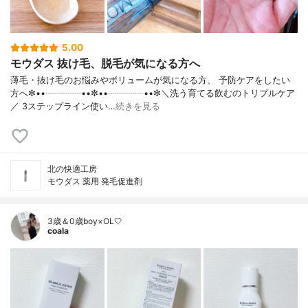
5.00
モウダス 抜け毛、脱毛が気になる方へ
薄毛・抜け毛のお悩みやボリュームが気になる方、 予防ケアをしたい
方へ✼••┈┈┈┈••✼••┈┈┈┈••✼＼洗う育てる飲むのトリプルケア
／ 3ステップライン使い…
続きを見る
北の快適工房
モウダス 薬用 発毛促進剤
3歳＆0歳boy×OL🤍
coala