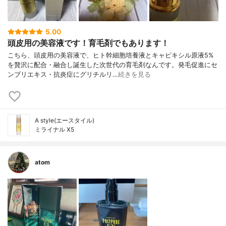
5.00
頭皮用の美容液です！育毛剤でもあります！
こちら、頭皮用の美容液で、ヒト幹細胞培養液とキャピキシル原液5%
を贅沢に配合・融合し誕生した次世代の育毛剤なんです。発毛促進にセ
ンブリエキス・抗炎症にグリチルリ…
続きを見る
A style(エースタイル)
ミライナル X5
atom