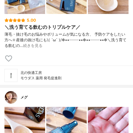
5.00
＼洗う育てる飲むのトリプルケア／
薄毛・抜け毛のお悩みやボリュームが気になる方、 予防ケアをしたい
方へ🔆産後の抜け毛にも\( ´ω` )/✼••┈┈┈┈••✼••┈┈┈┈••✼＼洗う育て
る飲むの…
続きを見る
北の快適工房
モウダス 薬用 発毛促進剤
メグ