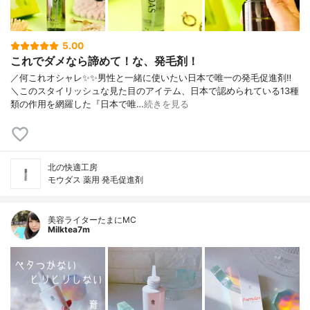
5.00
これでダメなら諦めて！な、発毛剤！
／何これオシャレ✨✨男性と一緒に使いたい日本で唯一の発毛促進剤‼︎
＼このスタイリッシュな見た目のアイテム、日本で認められている13種
類の作用を網羅した『日本で唯…
続きを見る
北の快適工房
モウダス 薬用 発毛促進剤
美容ライターたまにMC
Milktea7m