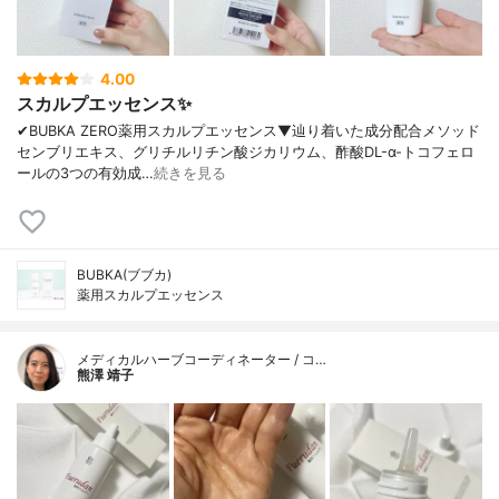
4.00
スカルプエッセンス✨
✔︎BUBKA ZERO薬用スカルプエッセンス▼辿り着いた成分配合メソッド
センブリエキス、グリチルリチン酸ジカリウム、酢酸DL-α-トコフェロ
ールの3つの有効成…
続きを見る
BUBKA(ブブカ)
薬用スカルプエッセンス
メディカルハーブコーディネーター / コ…
熊澤 靖子