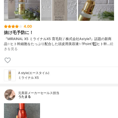
4.00
抜け毛予防に！
『MIRAINAL X5 ミライナルX5 育毛剤 / 株式会社Astyle?』話題の新商
品✨ヒト幹細胞をたっぷり配合した頭皮用美容液✨?Point?1️⃣ヒト幹…
続
きを見る
A style(エースタイル)
ミライナル X5
元美容メーカーセールス担当
うたまる