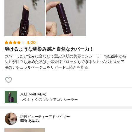
4.00
溶けるような馴染み感と自然なカバー力！
カバーしたい悩みに合わせて選ぶ米肌の美容コンシーラー✨妊娠中から
シミが目立ち始めた私は、紫外線ブロックもできるシミ·ソバカスケア
用のナチュラルベージュをリピート…
続きを見る
米肌(MAIHADA)
つやしずく スキンケアコンシーラー
現役ビューティーアドバイザー
華香 あゆみ