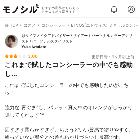
おすすめ商品がもらえる
クチコミポイ活サイト
TOP
コスメ
コンシーラー
ETVOS(エトヴォス) ミネラルコン
顔タイプメイクアドバイザー / サイアートパーソナルカラーアナリ
スト / パーソナルスタイリスト
Yuka Iwadate
3.00
更新日時：6ヶ月以上前
これまで試したコンシーラーの中でも感動
し...
これまで試したコンシーラーの中でも感動したのがこち
ら！
強力な"青ぐま"も、パレット真ん中のオレンジがしっかり
隠してくれます^^
固すぎず柔らかすぎず、ちょうどいい質感で塗りやすく、
塗っていない部分との差もわかりづらいし最高です。