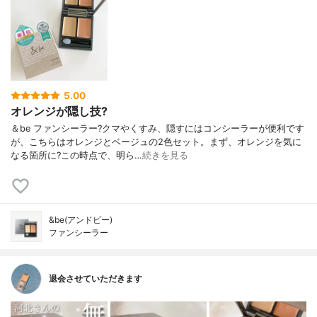
5.00
オレンジが隠し技?
＆be ファンシーラー?クマやくすみ、隠すにはコンシーラーが便利です
が、こちらはオレンジとベージュの2色セット。まず、オレンジを気に
なる箇所に?この時点で、明ら…
続きを見る
&be(アンドビー)
ファンシーラー
退会させていただきます