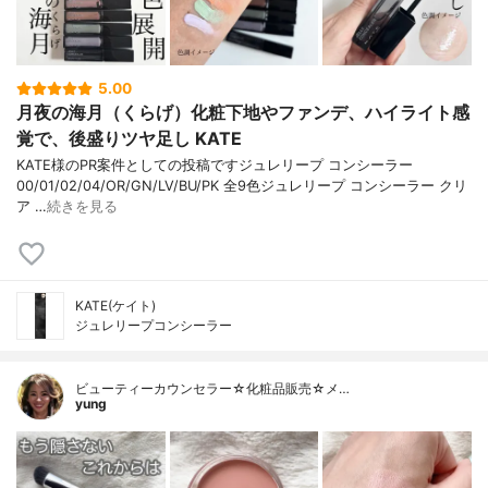
5.00
月夜の海月（くらげ）化粧下地やファンデ、ハイライト感
覚で、後盛りツヤ足し KATE
KATE様のPR案件としての投稿ですジュレリープ コンシーラー
00/01/02/04/OR/GN/LV/BU/PK 全9色ジュレリープ コンシーラー クリ
ア …
続きを見る
KATE(ケイト)
ジュレリープコンシーラー
ビューティーカウンセラー☆化粧品販売☆メ…
yung