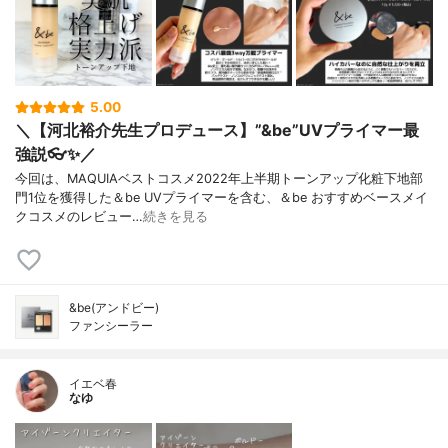
5.00
＼【河北裕介先生プロデュース】”&be”UVプライマー最
強説👓✨／
今回は、MAQUIAベストコスメ2022年上半期トーンアップ化粧下地部
門1位を獲得した＆be UVプライマーを含む、＆be おすすめベースメイ
クコスメのレビュー…
続きを見る
&be(アンドビー)
ファンシーラー
イエベ春
なゆ