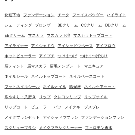
化粧下地
ファンデーション
チーク
フェイスパウダー
ハイライト
シェーディング
ブロンザー
BBクリーム
CCクリーム
DDクリーム
EEクリーム
マスカラ
マスカラ下地
マスカラトップコート
アイライナー
アイシャドウ
アイシャドウベース
アイブロウ
ホットビューラー
アイプチ
つけまつげ
つけまつげのり
眉ティント
眉マスカラ
眉毛テンプレート
マニキュア
ネイルシール
ネイルトップコート
ネイルベースコート
フットネイルシール
ネイルオイル
除光液
ネイルケアセット
爪やすり・爪磨き
リップ
クレヨンリップ
リップオイル
リップコート
ビューラー
パフ
メイクキープスプレー
メイクブラシセット
アイシャドウブラシ
ファンデーションブラシ
スクリューブラシ
メイクブラシクリーナー
フェロモン香水