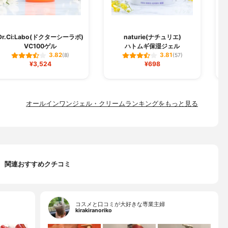
Dr.Ci:Labo(ドクターシーラボ)
naturie(ナチュリエ)
VC100ゲル
ハトムギ保湿ジェル
3.82
3.81
(8)
(57)
¥3,524
¥698
オールインワンジェル・クリームランキングをもっと見る
関連おすすめクチコミ
コスメと口コミが大好きな専業主婦
kirakiranoriko