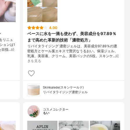
4.00
ン
ベースに水を一滴も使わず、美容成分を97.89％
まで高めた革新的技術「濃密処方」
ジをリニュ
ションは1
リバイタライジング 濃密ジェルは、美容成分97.89％の濃
を目指…
続
密処方とケール葉エキスで贅沢なうるおい。保湿ジェル、
乳液、美容液、クリーム、美容パックの5役。スキンケ…
続
きを見る
Skinkalede(スキンケールド)
リバイタライジング濃密ジェル
コスメコレクター
もい