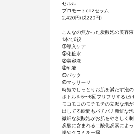
セルル
プロモートco2セラム
2,420円(税220円)
こんなの無かった炭酸泡の美容液
1本で6役
⓵導入ケア
⓶化粧水
⓷美容液
⓸乳液
⓹パック
⓺マッサージ
時短でしっとりお肌を満たす泡の
ボトルを5〜6回フリフリするだ
モコモコのモチモチの立派な泡が
出してる瞬間もパチパチ新鮮な泡
微細な炭酸泡がお肌をやさしく刺
炭酸に含まれる二酸化炭素によっ
燥やクスミを一掃