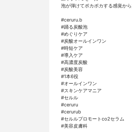
泡が弾けてポカポカする感覚から
#ceruru.b
#踊る炭酸泡
#めぐりケア
#炭酸オールインワン
#時短ケア
#導入ケア
#高濃度炭酸
#炭酸美容
#1本6役
#オールインワン
#スキンケアマニア
#セルル
#ceruru
#cerurub
#セルルプロモートco2セラム
#美容皮膚科