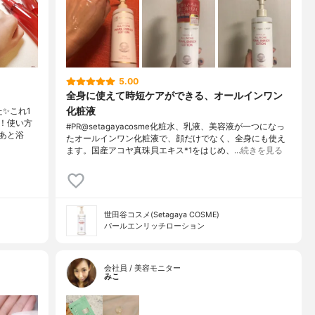
5.00
全身に使えて時短ケアができる、オールインワン
化粧液
✨これ1
！使い方
#PR@setagayacosme化粧水、乳液、美容液が一つになっ
あと浴
たオールインワン化粧液で、顔だけでなく、全身にも使え
ます。国産アコヤ真珠貝エキス*1をはじめ、…
続きを見る
世田谷コスメ(Setagaya COSME)
パールエンリッチローション
会社員 / 美容モニター
みこ