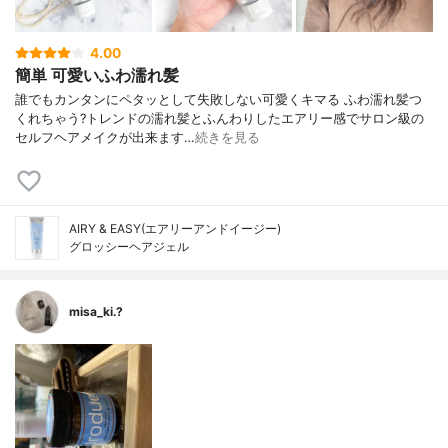
4.00
簡単 可愛いふわ濡れ髪
誰でもカンタンにペタッとして失敗しない 可愛くキマる ふわ濡れ髪つ
くれちゃう? トレンドの濡れ髪とふんわりしたエアリー感で サロン級の
セルフヘアメイクが出来ます…
続きを見る
AIRY & EASY(エアリーアンドイージー)
グロッシーヘアジェル
misa_ki.?