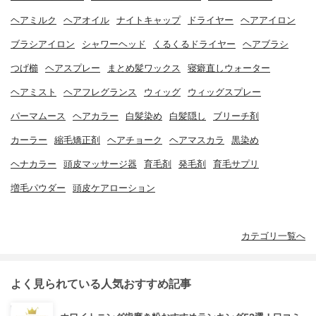
ヘアミルク
ヘアオイル
ナイトキャップ
ドライヤー
ヘアアイロン
ブラシアイロン
シャワーヘッド
くるくるドライヤー
ヘアブラシ
つげ櫛
ヘアスプレー
まとめ髪ワックス
寝癖直しウォーター
ヘアミスト
ヘアフレグランス
ウィッグ
ウィッグスプレー
パーマムース
ヘアカラー
白髪染め
白髪隠し
ブリーチ剤
カーラー
縮毛矯正剤
ヘアチョーク
ヘアマスカラ
黒染め
ヘナカラー
頭皮マッサージ器
育毛剤
発毛剤
育毛サプリ
増毛パウダー
頭皮ケアローション
カテゴリ一覧へ
よく見られている人気おすすめ記事