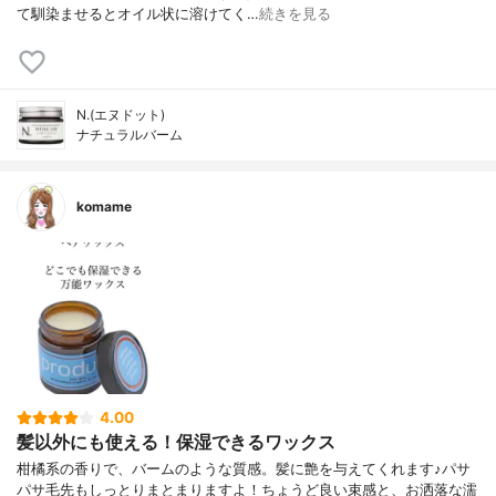
て馴染ませるとオイル状に溶けてく…
続きを見る
N.(エヌドット)
ナチュラルバーム
komame
4.00
髪以外にも使える！保湿できるワックス
柑橘系の香りで、バームのような質感。髪に艶を与えてくれます♪パサ
パサ毛先もしっとりまとまりますよ！ちょうど良い束感と、お洒落な濡