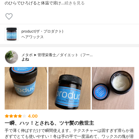
のひらでひろげると体温で溶け…
続きを見る
product(ザ・プロダクト)
ヘアワックス
メタボ ➤ 管理栄養士／ダイエット（フー…
よね
4.00
一瞬、ハッ！とされる、ツヤ髪の救世主
手で薄く伸ばすだけで瞬間使えます。テクスチャーは固すぎず滑らか過
ぎずでとても使いやすい！冬は手の平で一度温めて、ワックスの塊が溶