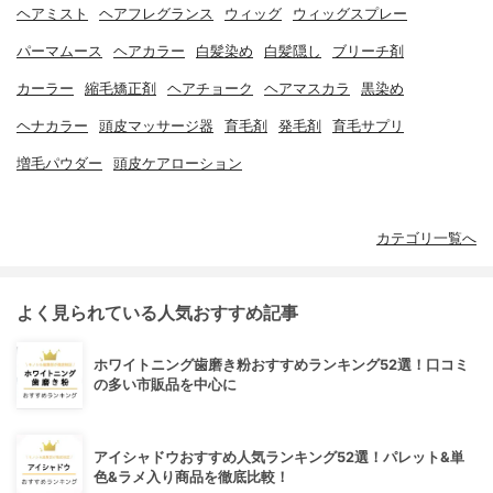
ヘアミスト
ヘアフレグランス
ウィッグ
ウィッグスプレー
パーマムース
ヘアカラー
白髪染め
白髪隠し
ブリーチ剤
カーラー
縮毛矯正剤
ヘアチョーク
ヘアマスカラ
黒染め
ヘナカラー
頭皮マッサージ器
育毛剤
発毛剤
育毛サプリ
増毛パウダー
頭皮ケアローション
カテゴリ一覧へ
よく見られている人気おすすめ記事
ホワイトニング歯磨き粉おすすめランキング52選！口コミ
の多い市販品を中心に
アイシャドウおすすめ人気ランキング52選！パレット&単
色&ラメ入り商品を徹底比較！