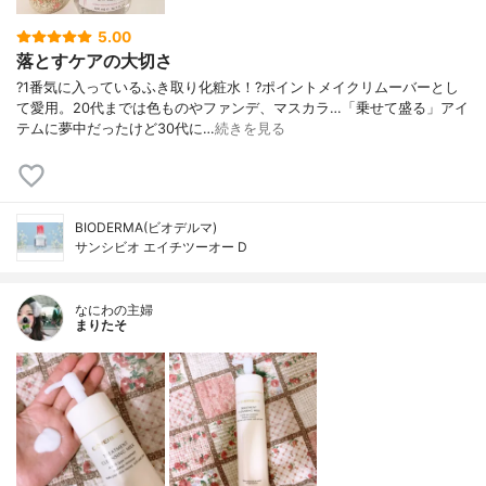
5.00
落とすケアの大切さ
?1番気に入っているふき取り化粧水！?ポイントメイクリムーバーとし
て愛用。20代までは色ものやファンデ、マスカラ…「乗せて盛る」アイ
テムに夢中だったけど30代に…
続きを見る
BIODERMA(ビオデルマ)
サンシビオ エイチツーオー D
なにわの主婦
まりたそ