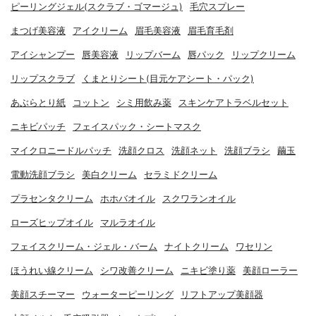
ピーリングジェル(スクラブ・ゴマージュ)
毛穴スプレー
まつげ美容液
アイクリーム
眉毛美容液
眉毛育毛剤
アイシャンプー
唇美容液
リップバーム
唇パック
リップクリーム
リップスクラブ
くまとりシート(目元ケアシート・パック)
あぶらとり紙
コットン
シミ用飲み薬
スキンケアトラベルセット
ニキビパッチ
フェイスパック・シートマスク
マイクロニードルパッチ
洗顔クロス
洗顔ネット
洗顔ブラシ
繭玉
電動洗顔ブラシ
美白クリーム
セラミドクリーム
プラセンタクリーム
ホホバオイル
スクワランオイル
ローズヒップオイル
マルラオイル
フェイスクリーム・ジェル・バーム
ナイトクリーム
ワセリン
ほうれい線クリーム
シワ改善クリーム
ニキビ塗り薬
美顔ローラー
美顔スチーマー
ウォーターピーリング
リフトアップ美顔器