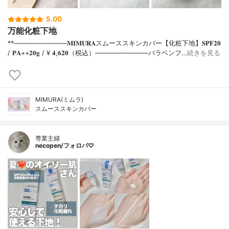
5.00
万能化粧下地
**⁡⁡⁡————————⁡𝐌𝐈𝐌𝐔𝐑𝐀スムーススキンカバー【化粧下地】𝐒𝐏𝐅𝟐𝟎
/ 𝐏𝐀++⁡𝟐𝟎𝐠 / ¥ 𝟒,𝟔𝟐𝟎（税込）⁡————————パラベンフ…
続きを見る
MIMURA(ミムラ)
スムーススキンカバー
専業主婦
necopen/フォロバ♡