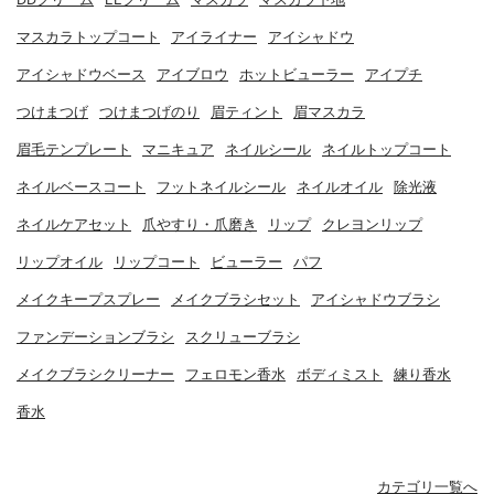
マスカラトップコート
アイライナー
アイシャドウ
アイシャドウベース
アイブロウ
ホットビューラー
アイプチ
つけまつげ
つけまつげのり
眉ティント
眉マスカラ
眉毛テンプレート
マニキュア
ネイルシール
ネイルトップコート
ネイルベースコート
フットネイルシール
ネイルオイル
除光液
ネイルケアセット
爪やすり・爪磨き
リップ
クレヨンリップ
リップオイル
リップコート
ビューラー
パフ
メイクキープスプレー
メイクブラシセット
アイシャドウブラシ
ファンデーションブラシ
スクリューブラシ
メイクブラシクリーナー
フェロモン香水
ボディミスト
練り香水
香水
カテゴリ一覧へ