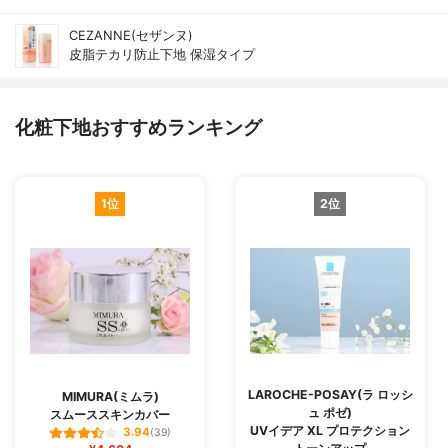
CEZANNE(セザンヌ)
皮脂テカリ防止下地 保湿タイプ
化粧下地おすすめランキング
1位
2位
LAROCHE-POSAY(ラ ロッシ
MIMURA(ミムラ)
ュ ポゼ)
スムーススキンカバー
UVイデア XL プロテクション
3.94
(39)