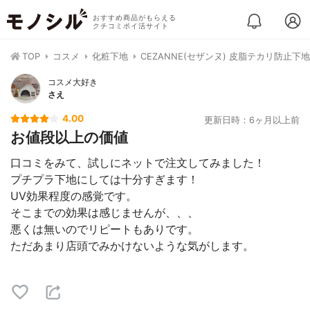
おすすめ商品がもらえる
クチコミポイ活サイト
TOP
コスメ
化粧下地
CEZANNE(セザンヌ) 皮脂テカリ防止下
コスメ大好き
さえ
4.00
更新日時：6ヶ月以上前
お値段以上の価値
口コミをみて、試しにネットで注文してみました！
プチプラ下地にしては十分すぎます！
UV効果程度の感覚です。
そこまでの効果は感じませんが、、、
悪くは無いのでリピートもありです。
ただあまり店頭でみかけないような気がします。