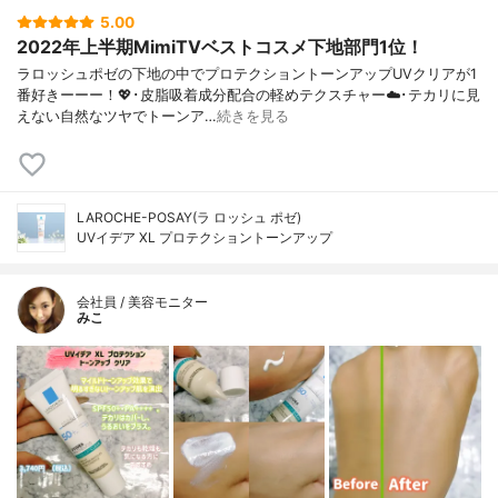
5.00
2022年上半期MimiTVベストコスメ下地部門1位！
ラロッシュポゼの下地の中でプロテクショントーンアップUVクリアが1
番好きーーー！💖･皮脂吸着成分配合の軽めテクスチャー☁️･テカリに見
えない自然なツヤでトーンア…
続きを見る
LAROCHE-POSAY(ラ ロッシュ ポゼ)
UVイデア XL プロテクショントーンアップ
会社員 / 美容モニター
みこ