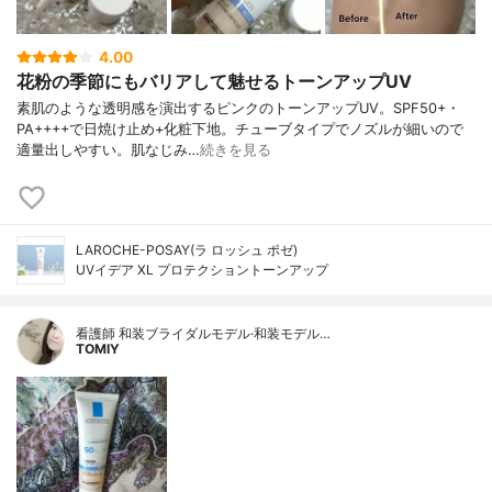
4.00
花粉の季節にもバリアして魅せるトーンアップUV
素肌のような透明感を演出するピンクのトーンアップUV。SPF50+・
PA++++で日焼け止め+化粧下地。チューブタイプでノズルが細いので
適量出しやすい。肌なじみ…
続きを見る
LAROCHE-POSAY(ラ ロッシュ ポゼ)
UVイデア XL プロテクショントーンアップ
看護師 和装ブライダルモデル·和装モデル…
TOMIY