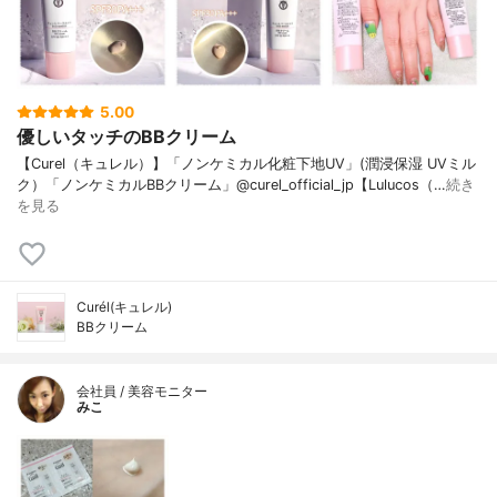
5.00
優しいタッチのBBクリーム
【Curel（キュレル）】「ノンケミカル化粧下地UV」(潤浸保湿 UVミル
ク）「ノンケミカルBBクリーム」@curel_official_jp【Lulucos（…
続き
を見る
Curél(キュレル)
BBクリーム
会社員 / 美容モニター
みこ