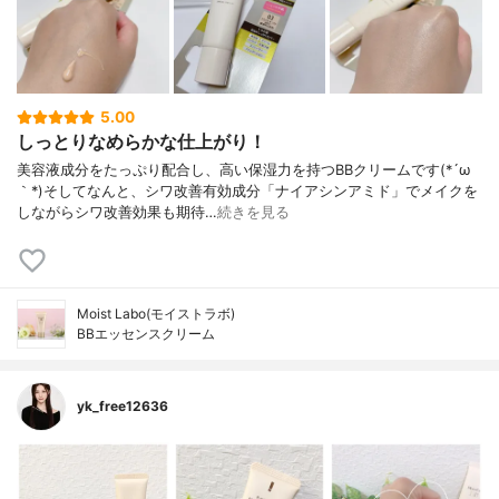
5.00
しっとりなめらかな仕上がり！
美容液成分をたっぷり配合し、高い保湿力を持つBBクリームです(*´ω
｀*)そしてなんと、シワ改善有効成分「ナイアシンアミド」でメイクを
しながらシワ改善効果も期待…
続きを見る
Moist Labo(モイストラボ)
BBエッセンスクリーム
yk_free12636