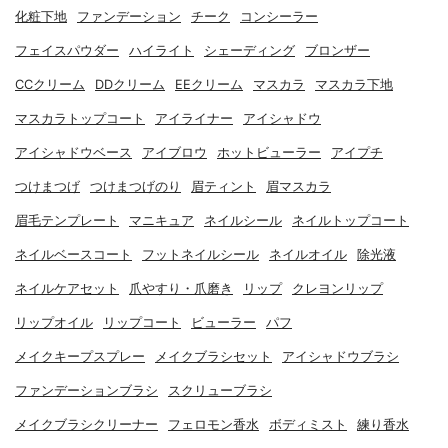
化粧下地
ファンデーション
チーク
コンシーラー
フェイスパウダー
ハイライト
シェーディング
ブロンザー
CCクリーム
DDクリーム
EEクリーム
マスカラ
マスカラ下地
マスカラトップコート
アイライナー
アイシャドウ
アイシャドウベース
アイブロウ
ホットビューラー
アイプチ
つけまつげ
つけまつげのり
眉ティント
眉マスカラ
眉毛テンプレート
マニキュア
ネイルシール
ネイルトップコート
ネイルベースコート
フットネイルシール
ネイルオイル
除光液
ネイルケアセット
爪やすり・爪磨き
リップ
クレヨンリップ
リップオイル
リップコート
ビューラー
パフ
メイクキープスプレー
メイクブラシセット
アイシャドウブラシ
ファンデーションブラシ
スクリューブラシ
メイクブラシクリーナー
フェロモン香水
ボディミスト
練り香水