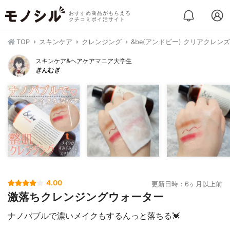
おすすめ商品がもらえる
クチコミポイ活サイト
TOP
スキンケア
クレンジング
&be(アンドビー) クリアクレン
スキンケア&ヘアケアマニア大学生
ぎんむぎ
4.00
更新日時：6ヶ月以上前
激落ちクレンジングウォーター
ナノバブルで濃いメイクもするんっと落ちる💓