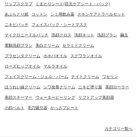
リップスクラブ
くまとりシート(目元ケアシート・パック)
あぶらとり紙
コットン
シミ用飲み薬
スキンケアトラベルセット
ニキビパッチ
フェイスパック・シートマスク
マイクロニードルパッチ
洗顔クロス
洗顔ネット
洗顔ブラシ
繭玉
電動洗顔ブラシ
美白クリーム
セラミドクリーム
プラセンタクリーム
ホホバオイル
スクワランオイル
ローズヒップオイル
マルラオイル
フェイスクリーム・ジェル・バーム
ナイトクリーム
ワセリン
ほうれい線クリーム
シワ改善クリーム
ニキビ塗り薬
美顔ローラー
美顔スチーマー
ウォーターピーリング
リフトアップ美顔器
小顔ベルト
毛穴吸引器
かっさプレート
カテゴリ一覧へ