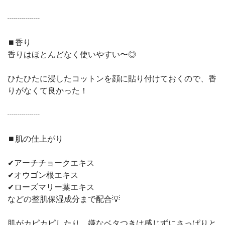
┈┈┈┈
⏹香り
香りはほとんどなく使いやすい〜◎
ひたひたに浸したコットンを顔に貼り付けておくので、香
りがなくて良かった！
┈┈┈┈
⏹肌の仕上がり
✔︎アーチチョークエキス
✔︎オウゴン根エキス
✔︎ローズマリー葉エキス
などの整肌保湿成分まで配合💡
肌がカピカピしたり、嫌なベタつきは感じずにさっぱりと