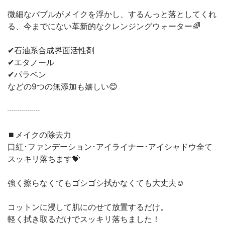
微細なバブルがメイクを浮かし、するんっと落としてくれ
る、今までにない革新的なクレンジングウォーター🌈
✔︎石油系合成界面活性剤
✔︎エタノール
✔︎パラベン
などの9つの無添加も嬉しい😊
┈┈┈┈
⏹メイクの除去力
口紅･ファンデーション･アイライナー･アイシャドウ全て
スッキリ落ちます💝
強く擦らなくてもゴシゴシ拭かなくても大丈夫☺
コットンに浸して肌にのせて放置するだけ。
軽く拭き取るだけでスッキリ落ちました！