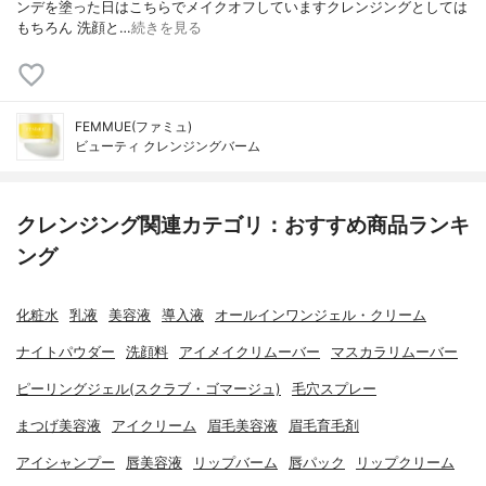
ンデを塗った日はこちらでメイクオフしていますクレンジングとしては
もちろん 洗顔と…
続きを見る
FEMMUE(ファミュ)
ビューティ クレンジングバーム
クレンジング関連カテゴリ：おすすめ商品ランキ
ング
化粧水
乳液
美容液
導入液
オールインワンジェル・クリーム
ナイトパウダー
洗顔料
アイメイクリムーバー
マスカラリムーバー
ピーリングジェル(スクラブ・ゴマージュ)
毛穴スプレー
まつげ美容液
アイクリーム
眉毛美容液
眉毛育毛剤
アイシャンプー
唇美容液
リップバーム
唇パック
リップクリーム