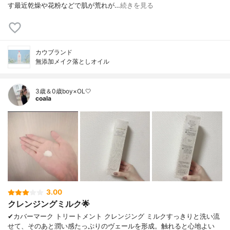
す最近乾燥や花粉などで肌が荒れが…
続きを見る
カウブランド
無添加メイク落としオイル
3歳＆0歳boy×OL🤍
coala
3.00
クレンジングミルク🌟
✔︎カバーマーク トリートメント クレンジング ミルクすっきりと洗い流
せて、そのあと潤い感たっぷりのヴェールを形成。触れると心地よい