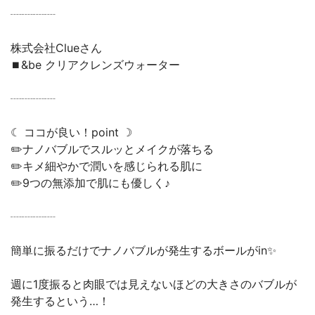
┈┈┈┈
株式会社Clueさん
⏹&be クリアクレンズウォーター
┈┈┈┈
☾ ココが良い！point ☽
✏️ナノバブルでスルッとメイクが落ちる
✏️キメ細やかで潤いを感じられる肌に
✏️9つの無添加で肌にも優しく♪
┈┈┈┈
簡単に振るだけでナノバブルが発生するボールがin✨
週に1度振ると肉眼では見えないほどの大きさのバブルが
発生するという…！