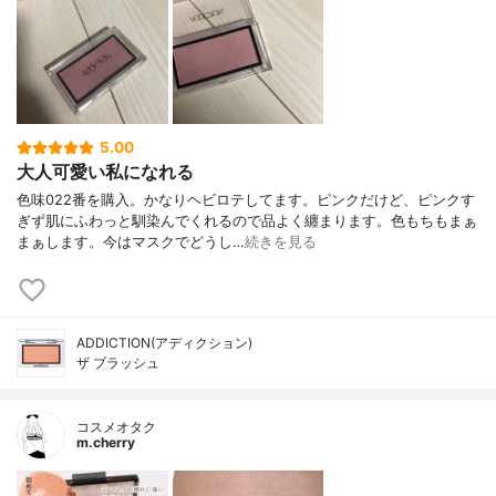
5.00
大人可愛い私になれる
色味022番を購入。かなりヘビロテしてます。ピンクだけど、ピンクす
ぎず肌にふわっと馴染んでくれるので品よく纏まります。色もちもまぁ
まぁします。今はマスクでどうし…
続きを見る
ADDICTION(アディクション)
ザ ブラッシュ
コスメオタク
m.cherry