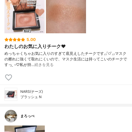
5.00
わたしのお気に入りチーク‪‪❤︎‬
めっちゃくちゃお気に入りのすぎて底見えしたチークです⸝⸝ ᷇࿀ ᷆⸝⸝マスク
の擦れに強くて取れにくいので、マスク生活には持ってこいのチークで
すっ ̫ ‹♡私が持…
続きを見る
NARS(ナーズ)
ブラッシュ N
まろっぺ