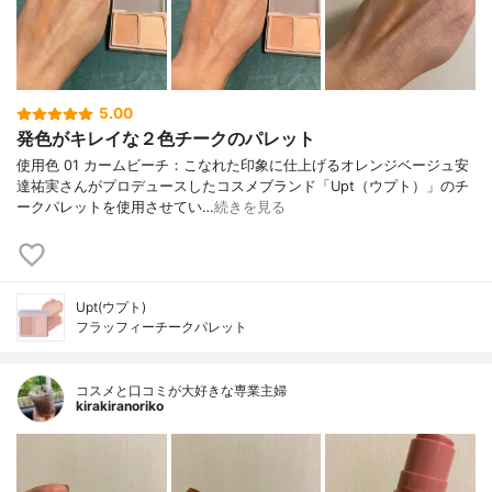
5.00
発色がキレイな２色チークのパレット
使用色 01 カームビーチ：こなれた印象に仕上げるオレンジベージュ安
達祐実さんがプロデュースしたコスメブランド「Upt（ウプト）」のチ
ークパレットを使用させてい…
続きを見る
Upt(ウプト)
フラッフィーチークパレット
コスメと口コミが大好きな専業主婦
kirakiranoriko