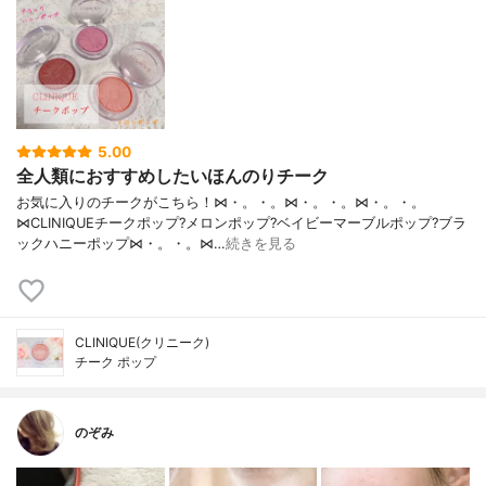
5.00
全人類におすすめしたいほんのりチーク
お気に入りのチークがこちら！⋈・。・。⋈・。・。⋈・。・。
⋈CLINIQUEチークポップ?メロンポップ?ベイビーマーブルポップ?ブラ
ックハニーポップ⋈・。・。⋈…
続きを見る
CLINIQUE(クリニーク)
チーク ポップ
のぞみ