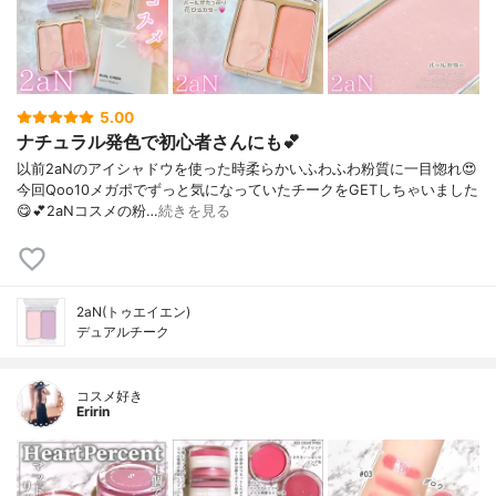
5.00
ナチュラル発色で初心者さんにも💕
以前2aNのアイシャドウを使った時柔らかいふわふわ粉質に一目惚れ😍⁡
今回Qoo10メガポでずっと気になっていたチークをGETしちゃいました
😋💕⁡2aNコスメの粉…
続きを見る
2aN(トゥエイエン)
デュアルチーク
コスメ好き
Eririn