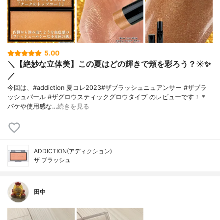
5.00
＼【絶妙な立体美】この夏はどの輝きで頬を彩ろう？☀️✨
／
今回は、#addiction 夏コレ2023#ザブラッシュニュアンサー #ザブラ
ッシュパール #ザグロウスティックグロウタイプ のレビューです！＊
パケや使用感な…
続きを見る
ADDICTION(アディクション)
ザ ブラッシュ
田中