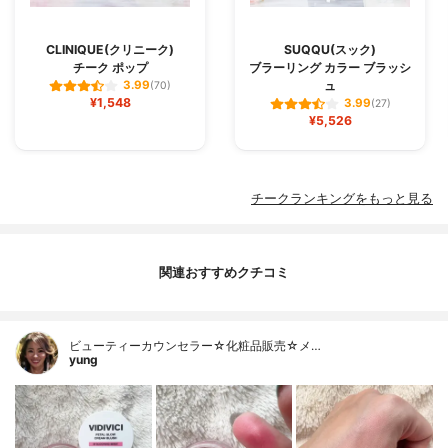
CLINIQUE(クリニーク)
SUQQU(スック)
チーク ポップ
ブラーリング カラー ブラッシ
ュ
3.99
(70)
¥1,548
3.99
(27)
¥5,526
チークランキングをもっと見る
関連おすすめクチコミ
ビューティーカウンセラー☆化粧品販売☆メ…
yung