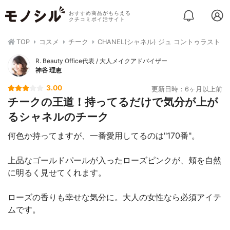
おすすめ商品がもらえる
クチコミポイ活サイト
TOP
コスメ
チーク
CHANEL(シャネル) ジュ コントゥラスト
R. Beauty Office代表 / 大人メイクアドバイザー
神谷 理恵
3.00
更新日時：6ヶ月以上前
チークの王道！持ってるだけで気分が上が
るシャネルのチーク
何色か持ってますが、一番愛用してるのは"170番"。
上品なゴールドパールが入ったローズピンクが、頬を自然
に明るく見せてくれます。
ローズの香りも幸せな気分に。大人の女性なら必須アイテ
ムです。