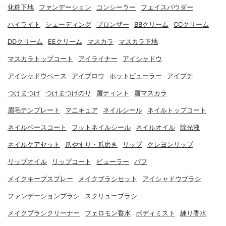
化粧下地
ファンデーション
コンシーラー
フェイスパウダー
ハイライト
シェーディング
ブロンザー
BBクリーム
CCクリーム
DDクリーム
EEクリーム
マスカラ
マスカラ下地
マスカラトップコート
アイライナー
アイシャドウ
アイシャドウベース
アイブロウ
ホットビューラー
アイプチ
つけまつげ
つけまつげのり
眉ティント
眉マスカラ
眉毛テンプレート
マニキュア
ネイルシール
ネイルトップコート
ネイルベースコート
フットネイルシール
ネイルオイル
除光液
ネイルケアセット
爪やすり・爪磨き
リップ
クレヨンリップ
リップオイル
リップコート
ビューラー
パフ
メイクキープスプレー
メイクブラシセット
アイシャドウブラシ
ファンデーションブラシ
スクリューブラシ
メイクブラシクリーナー
フェロモン香水
ボディミスト
練り香水