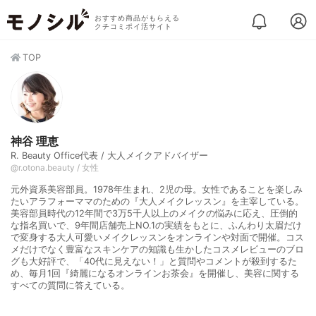
おすすめ商品がもらえる
クチコミポイ活サイト
TOP
神谷 理恵
R. Beauty Office代表 / 大人メイクアドバイザー
@r.otona.beauty / 女性
元外資系美容部員。1978年生まれ、2児の母。女性であることを楽しみ
たいアラフォーママのための『大人メイクレッスン』を主宰している。
美容部員時代の12年間で3万5千人以上のメイクの悩みに応え、圧倒的
な指名買いで、9年間店舗売上NO.1の実績をもとに、ふんわり太眉だけ
で変身する大人可愛いメイクレッスンをオンラインや対面で開催。コス
メだけでなく豊富なスキンケアの知識も生かしたコスメレビューのブロ
グも大好評で、「40代に見えない！」と質問やコメントが殺到するた
め、毎月1回『綺麗になるオンラインお茶会』を開催し、美容に関する
すべての質問に答えている。