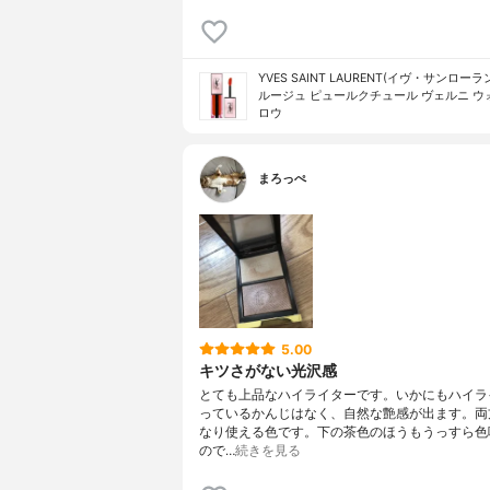
YVES SAINT LAURENT(イヴ・サンローラ
ルージュ ピュールクチュール ヴェルニ ウ
ロウ
まろっぺ
5.00
キツさがない光沢感
とても上品なハイライターです。いかにもハイラ
っているかんじはなく、自然な艶感が出ます。両
なり使える色です。下の茶色のほうもうっすら色
ので…
続きを見る