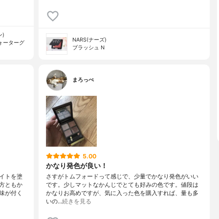
ン)
NARS(ナーズ)
ォーターグ
ブラッシュ N
まろっぺ
5.00
かなり発色が良い！
イトを塗
さすがトムフォードって感じで、少量でかなり発色がいい
方ともか
です。少しマットなかんじでとても好みの色です。値段は
味が付く
かなりお高めですが、気に入った色を購入すれば、量も多
いの…
続きを見る