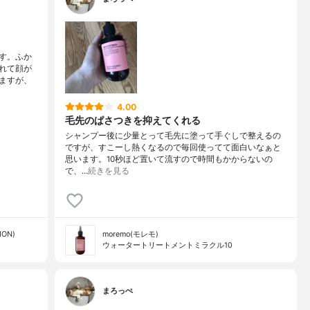
す。ふか
れて顔が
ますが、
4.00
毛先のぱさつきを抑えてくれる
シャンプー後に少量とって毛先に塗って手ぐしで整えるの
ですが、すこーし熱くなるので毎回使ってて面白いなぁと
思います。10秒ほど置いて流すので時間もかからないの
で、…
続きを見る
ON)
moremo(モレモ)
ウォータートリートメントミラクル10
まろっぺ