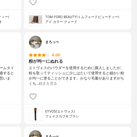
ティー)
TOM FORD BEAUTY(トムフォードビューティー)
オ
アイ カラー クォード
まろっぺ
4.00
粉が均一にぬれる
ームタイ
エトヴォスのパウダーを使用するために購入しましたが、
過すると
粉を取ってティッシュに少しはたいて使用すると細かい粉
思いま
が均一に塗ることができます。かなり毛量がありますがち
くち…
続きを見る
ETVOS(エトヴォス)
フェイスカブキブラシ
まろっぺ