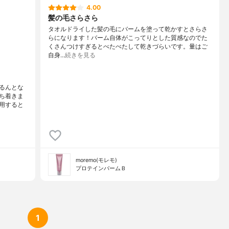
4.00
髪の毛さらさら
タオルドライした髪の毛にバームを塗って乾かすとさらさ
らになります！バーム自体がこってりとした質感なのでた
くさんつけすぎるとべたべたして乾きづらいです。量はご
自身…
続きを見る
るんとな
ち着きま
用すると
moremo(モレモ)
プロテインバームＢ
1