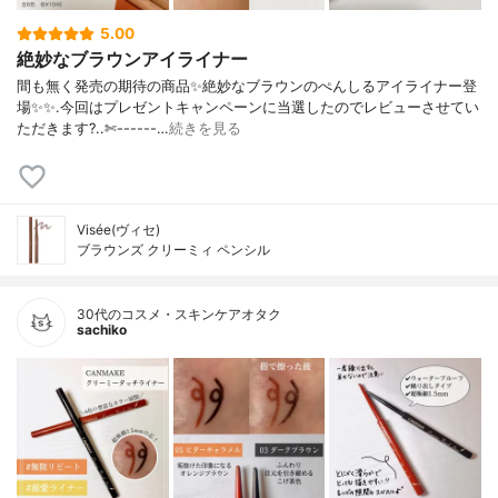
5.00
絶妙なブラウンアイライナー
間も無く発売の期待の商品✨絶妙なブラウンのぺんしるアイライナー登
場✨✨.今回はプレゼントキャンペーンに当選したのでレビューさせてい
ただきます?..✄------…
続きを見る
Visée(ヴィセ)
ブラウンズ クリーミィ ペンシル
30代のコスメ・スキンケアオタク
sachiko