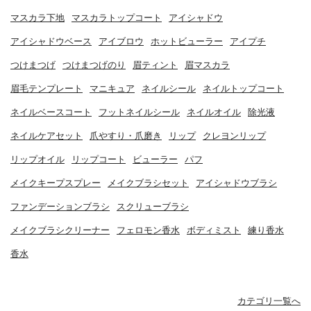
マスカラ下地
マスカラトップコート
アイシャドウ
アイシャドウベース
アイブロウ
ホットビューラー
アイプチ
つけまつげ
つけまつげのり
眉ティント
眉マスカラ
眉毛テンプレート
マニキュア
ネイルシール
ネイルトップコート
ネイルベースコート
フットネイルシール
ネイルオイル
除光液
ネイルケアセット
爪やすり・爪磨き
リップ
クレヨンリップ
リップオイル
リップコート
ビューラー
パフ
メイクキープスプレー
メイクブラシセット
アイシャドウブラシ
ファンデーションブラシ
スクリューブラシ
メイクブラシクリーナー
フェロモン香水
ボディミスト
練り香水
香水
カテゴリ一覧へ