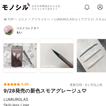
おすすめ商品がもらえる
クチコミポイ活サイト
TOP
コスメ
アイライナー
LUMIURGLAS(ルミアグラス) スキ
コスメコレクター
もい
5.00
更新日時：6ヶ月以上前
9/28発売の新色スモアグレージュ♡
LUMIURGLAS
Skill-less Liner