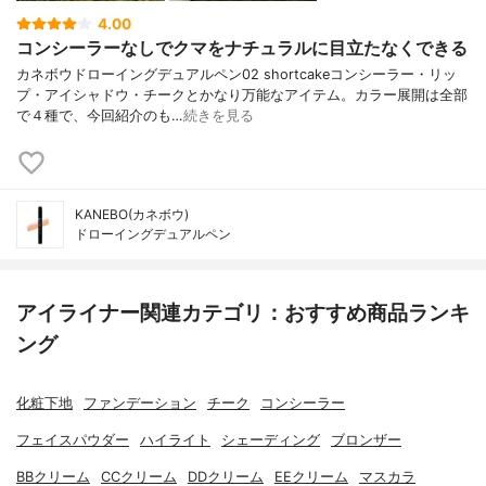
4.00
コンシーラーなしでクマをナチュラルに目立たなくできる
カネボウドローイングデュアルペン02 shortcakeコンシーラー・リッ
プ・アイシャドウ・チークとかなり万能なアイテム。カラー展開は全部
で４種で、今回紹介のも…
続きを見る
KANEBO(カネボウ)
ドローイングデュアルペン
アイライナー関連カテゴリ：おすすめ商品ランキ
ング
化粧下地
ファンデーション
チーク
コンシーラー
フェイスパウダー
ハイライト
シェーディング
ブロンザー
BBクリーム
CCクリーム
DDクリーム
EEクリーム
マスカラ