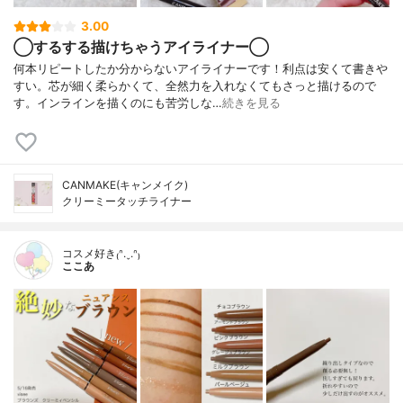
3.00
◯するする描けちゃうアイライナー◯
何本リピートしたか分からないアイライナーです！利点は安くて書きや
すい。芯が細く柔らかくて、全然力を入れなくてもさっと描けるので
す。インラインを描くのにも苦労しな…
続きを見る
CANMAKE(キャンメイク)
クリーミータッチライナー
コスメ好き₍ᐢ.ˬ.ᐢ₎
ここあ