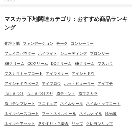
マスカラ下地関連カテゴリ：おすすめ商品ランキ
ング
化粧下地
ファンデーション
チーク
コンシーラー
フェイスパウダー
ハイライト
シェーディング
ブロンザー
BBクリーム
CCクリーム
DDクリーム
EEクリーム
マスカラ
マスカラトップコート
アイライナー
アイシャドウ
アイシャドウベース
アイブロウ
ホットビューラー
アイプチ
つけまつげ
つけまつげのり
眉ティント
眉マスカラ
眉毛テンプレート
マニキュア
ネイルシール
ネイルトップコート
ネイルベースコート
フットネイルシール
ネイルオイル
除光液
ネイルケアセット
爪やすり・爪磨き
リップ
クレヨンリップ