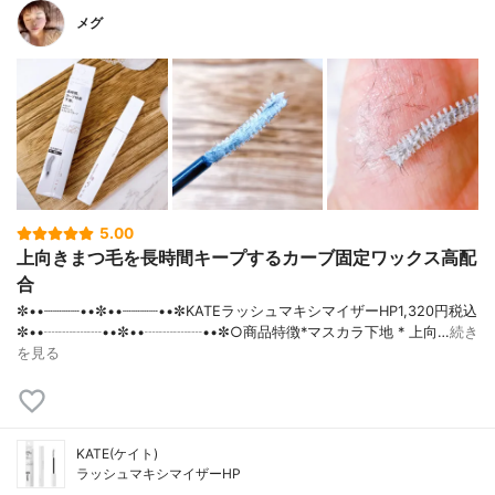
メグ
5.00
上向きまつ毛を長時間キープするカーブ固定ワックス高配
合
✼••┈┈┈┈••✼••┈┈┈┈••✼KATEラッシュマキシマイザーHP1,320円税込
✼••┈┈┈┈••✼••┈┈┈┈••✼○商品特徴*マスカラ下地 * 上向…
続き
を見る
KATE(ケイト)
ラッシュマキシマイザーHP