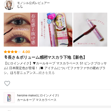
モノシル公式レビュアー
しし
4.00
🔖長さ＆ボリューム感🆙マスカラ下地【新色】
【ヒロインメイク】▼カールキープ マスカラベース 51 ピンクブロッサ
ム\ 日本限定色が登場！ /■ アイテムについてファサファサの硬めブラ
シ。ほろ甘ニュアンス…
続きを見る
heroine make(ヒロインメイク)
カールキープ マスカラベース