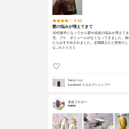
4.00
髪の悩みが増えてきて
30代後半になってから髪や頭皮の悩みが増えて
毛、フケ、ボリュームがなくなってきました。妹
たらおすすめされました。定期購入だと割安だし
な…
続きを見る
haru(ハル)
kurokami スカルプシャンプー
美容ブロガー
nana