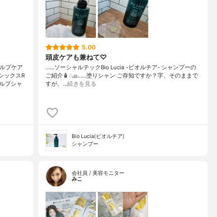
5.00
頭皮ケアも兼ねて♡
カルプケア
……⁡⁡⁡ソーシャルテックBio Lucia -ビオルチア- シャンプー⁡の
シックスR
ご紹介🧴‎◌𓈒𓐍⁡……⁡⁡⁡⁡塗りシャン ご存知ですか？⁡⁡⁡⁡字、そのままで
ルプシャ
すが、…
続きを見る
Bio Lucia(ビオルチア)
シャンプー
会社員 / 美容モニター
みこ