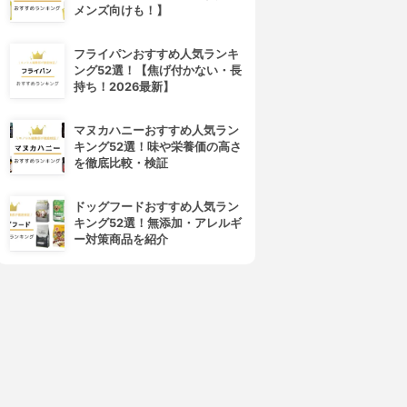
メンズ向けも！】
cocone(ココネ)
La sana(ラサーナ)
レイクリームシャンプーモイ
プレミオール シャンプー
フライパンおすすめ人気ランキ
スト
3.94
(61)
ング52選！【焦げ付かない・長
¥1,980
3.99
(75)
持ち！2026最新】
¥1,980
マヌカハニーおすすめ人気ラン
キング52選！味や栄養価の高さ
を徹底比較・検証
ドッグフードおすすめ人気ラン
キング52選！無添加・アレルギ
ー対策商品を紹介