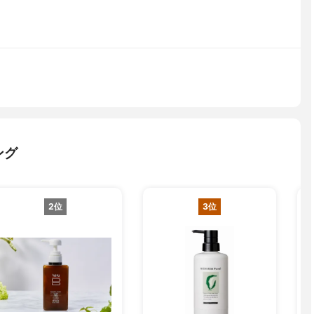
ング
2位
3位