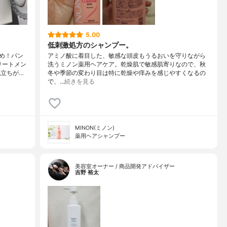
5.00
低刺激処方のシャンプー。
め！パン
アミノ酸に着目した、敏感な頭皮もうるおいを守りながら
リートメン
洗うミノン薬用ヘアケア。乾燥肌で敏感肌寄りなので、秋
立ちが…
冬や季節の変わり目は特に乾燥や痒みを感じやすくなるの
で、…
続きを見る
MINON(ミノン)
薬用ヘアシャンプー
美容室オーナー / 商品開発アドバイザー
吉野 裕太