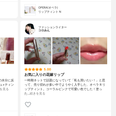
OPERA(オペラ)
リップティント N
ファッションライター
コロみん
5.00
お気に入りの花嫁リップ
唇の水分に反
一時期ネットで話題になっていて「私も買いたい！」と思
ュ×ティン
って、売り切れが多い中でようやく入手した、オペラ R リ
を見る
ップティント。コーラルピンクで可愛い色でした！塗っ
た…
続きを見る