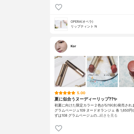
OPERA(オペラ)
リップティント N
Kor
5.00
夏に似合うヌーディーリップ??✨
初夏に向けた限定カラー２色が5/19(水)発売されま
グラムベージュ109 ヌードオランジェ 各 1,650円(
ずは108 グラムベージュの…
続きを見る