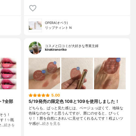
OPERA(オペラ)
リップティント N
コスメと口コミが大好きな専業主婦
kirakiranoriko
5.00
ト?全部
5/19発売の限定色 108と109を使用しました！
どちらも、ぱっと見た感じは、ベージュっぽくて、地味な
色味なのかな？と思うんですが、唇にのせると、びっく
そう！
り！！唇を自然にきれいに見せてくれるんです！程よいツ
です！✨既
ヤ感が…
続きを見る
せ…
続きを