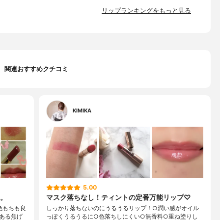
リップランキングをもっと見る
関連おすすめクチコミ
KIMIKA
5.00
。
マスク落ちなし！ティントの定番万能リップ♡
色もちも良
しっかり落ちないのにうるうるリップ！○潤い感がオイル
ある焦げ
っぽくうるうるに○色落ちしにくい○無香料○重ね塗りし