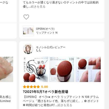
ークな
てもカラーが濃くなり過ぎない○ティントの中では比較的
優し…
続きを見る
OPERA(オペラ)
リップティント N
モノシル公式レビュアー
しし
5.00
?2021年5月?オペラ新色登場
気を感じ
【OPERA】 オペラ▹▸ オペラ リップティント N 108 グラム
imited
ベージュ「透けるキレイ色、落ちずに続く。」✿ ポイント
❁︎ 時間が経つと発色UP⤴ …
続きを見る