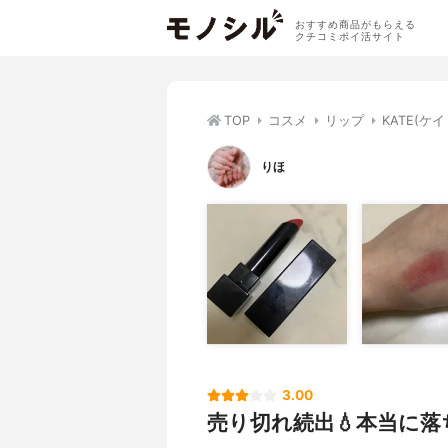
おすすめ商品がもらえる
クチコミポイ活サイト
TOP
コスメ
リップ
KATE(ケ
りほ
3.00
売り切れ続出💧本当に落