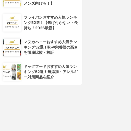
メンズ向けも！】
フライパンおすすめ人気ランキ
ング52選！【焦げ付かない・長
持ち！2026最新】
4位
5位
マヌカハニーおすすめ人気ラン
キング52選！味や栄養価の高さ
を徹底比較・検証
ドッグフードおすすめ人気ラン
キング52選！無添加・アレルギ
ー対策商品を紹介
rom&nd(ロムアンド)
CEZANNE(セザンヌ)
ューシーラスティングティン
ラスティング リップカラーN
ト
3.98
(37)
¥412
3.98
(128)
¥660