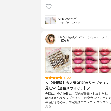
OPERA(オペラ)
リップティント N
MAQUIA公式インフルエンサー・コスメ…
｜ほなみ｜
5.00
＼【最新版】大人気OPERAリップティン
見せ♡【全色スウォッチ】／
今回は、今月19日にも新色が発売されましたね！
opera オペラリップティント の全色スウォッチ
存色はもちろん、限定色までコツコツ コツコツ 
見る