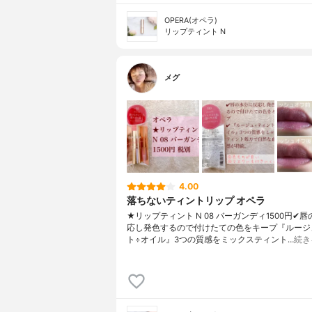
OPERA(オペラ)
リップティント N
メグ
4.00
落ちないティントリップ オペラ
★リップティント N 08 バーガンディ1500円✔︎
応し発色するので付けたての色をキープ『ルージ
ト÷オイル』3つの質感をミックスティント…
続き