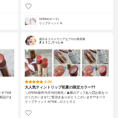
OPERA(オペラ)
リップティント N
成分＆コスメマニアなプロの美容家
きょうこ_りっしゅ
5.00
大人気ティントリップ初夏の限定カラー??
す?108
＼OPERA新作?5月19日発売／ ⚠️唇のアップあり〼 お気をつ
税込)?ま
けくださいませ? ご覧頂きありがとうございます? ?オペラ
リップティント N ?108 …
続きを見る