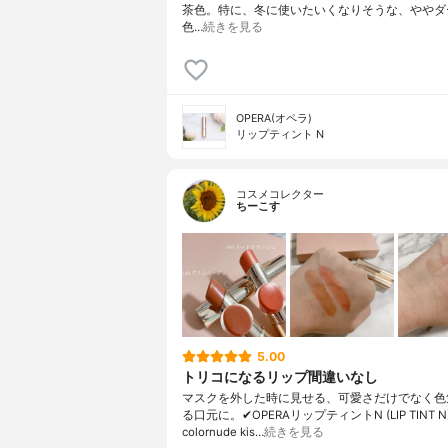
茶色。特に、冬に使いたいくなりそうな、ややダ
色…
続きを見る
OPERA(オペラ)
リップティント N
コスメコレクター
ちーこす
5.00
トリコになるリップ間違いなし
マスクを外した時に見せる、可愛さだけでなく色
る口元に。✔︎OPERAリップティントN (LIP TINT N)L
colornude kis…
続きを見る