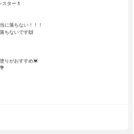
ンスター💄
当に落ちない！！！
落ちないです🙌
塗りがおすすめ💓
