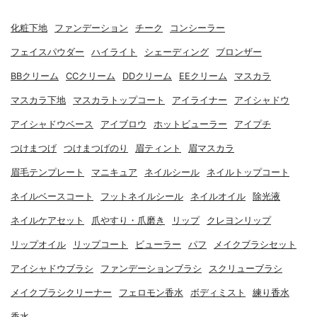
化粧下地
ファンデーション
チーク
コンシーラー
フェイスパウダー
ハイライト
シェーディング
ブロンザー
BBクリーム
CCクリーム
DDクリーム
EEクリーム
マスカラ
マスカラ下地
マスカラトップコート
アイライナー
アイシャドウ
アイシャドウベース
アイブロウ
ホットビューラー
アイプチ
つけまつげ
つけまつげのり
眉ティント
眉マスカラ
眉毛テンプレート
マニキュア
ネイルシール
ネイルトップコート
ネイルベースコート
フットネイルシール
ネイルオイル
除光液
ネイルケアセット
爪やすり・爪磨き
リップ
クレヨンリップ
リップオイル
リップコート
ビューラー
パフ
メイクブラシセット
アイシャドウブラシ
ファンデーションブラシ
スクリューブラシ
メイクブラシクリーナー
フェロモン香水
ボディミスト
練り香水
香水