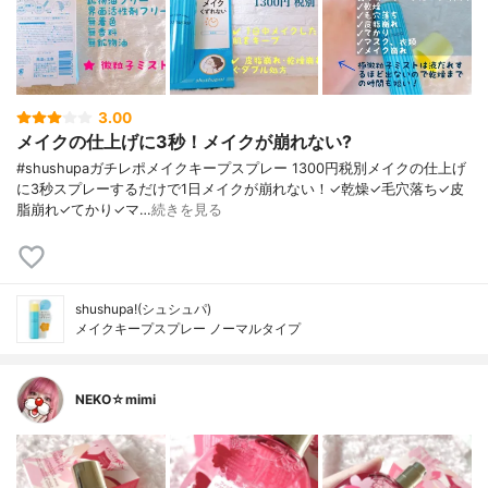
3.00
メイクの仕上げに3秒！メイクが崩れない?
#shushupaガチレポメイクキープスプレー 1300円税別メイクの仕上げ
に3秒スプレーするだけで1日メイクが崩れない！✓乾燥✓毛穴落ち✓皮
脂崩れ✓てかり✓マ…
続きを見る
shushupa!(シュシュパ)
メイクキープスプレー ノーマルタイプ
NEKO☆mimi