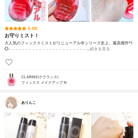
5.00
お守りミスト！
大人気のフィックスミストがリニューアル🌸シリーズ史上、最高傑作*1
💮𓐄 𓐄 𓐄 𓐄 𓐄 𓐄 𓐄 𓐄 𓐄 𓐄 𓐄 𓐄 𓐄 𓐄 𓐄 𓐄 𓐄 𓐄 𓐄 𓐄 𓐄 𓐄 𓐄 …
続きを見る
CLARINS(クラランス)
フィックス メイクアップ N
ありんこ