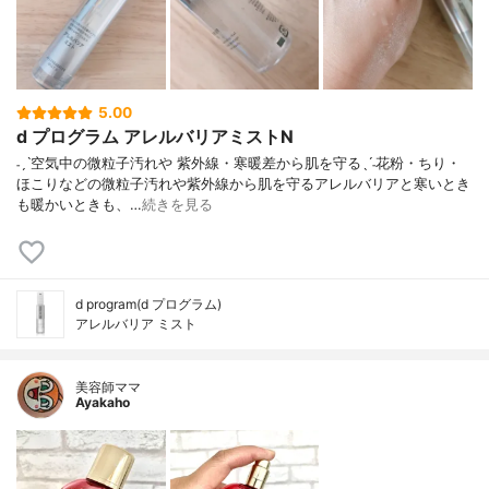
5.00
d プログラム アレルバリアミストN
˗ˏˋ空気中の微粒子汚れや 紫外線・寒暖差から肌を守るˎˊ˗花粉・ちり・
ほこりなどの微粒子汚れや紫外線から肌を守るアレルバリアと寒いとき
も暖かいときも、…
続きを見る
d program(d プログラム)
アレルバリア ミスト
美容師ママ
Ayakaho