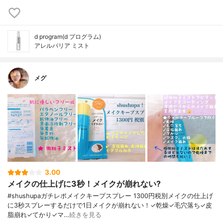
d program(d プログラム)
アレルバリア ミスト
メグ
3.00
メイクの仕上げに3秒！メイクが崩れない?
#shushupaガチレポメイクキープスプレー 1300円税別メイクの仕上げ
に3秒スプレーするだけで1日メイクが崩れない！✓乾燥✓毛穴落ち✓皮
脂崩れ✓てかり✓マ…
続きを見る