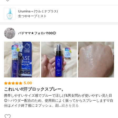
Urumina＋(ウルミナプラス)
生つやキープミスト
バドママ★フォロバ100◎
5.00
これいい!!汗ブロックスプレー。
携帯しやすいサイズ感でブルーで涼しげ&男女問わず使いやすい見た目
😊✨パウダー配合のため、使用前によく振ってからスプレーします💡自
分はメイク終了後に２プッシュ、顔…
続きを見る