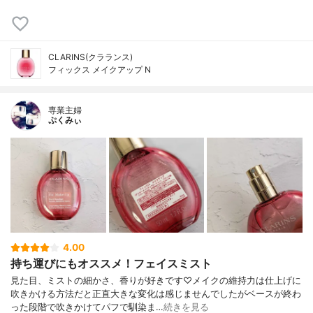
CLARINS(クラランス)
フィックス メイクアップ N
専業主婦
ぷくみぃ
4.00
持ち運びにもオススメ！フェイスミスト
見た目、ミストの細かさ、香りが好きです♡メイクの維持力は仕上げに
吹きかける方法だと正直大きな変化は感じませんでしたがベースが終わ
った段階で吹きかけてパフで馴染ま…
続きを見る