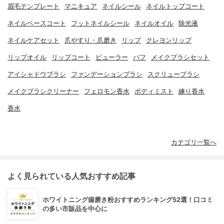
眉毛テンプレート
マニキュア
ネイルシール
ネイルトップコート
ネイルベースコート
フットネイルシール
ネイルオイル
除光液
ネイルケアセット
爪やすり・爪磨き
リップ
クレヨンリップ
リップオイル
リップコート
ビューラー
パフ
メイクブラシセット
アイシャドウブラシ
ファンデーションブラシ
スクリューブラシ
メイクブラシクリーナー
フェロモン香水
ボディミスト
練り香水
香水
カテゴリ一覧へ
よく見られている人気おすすめ記事
ホワイトニング歯磨き粉おすすめランキング52選！口コミ
の多い市販品を中心に