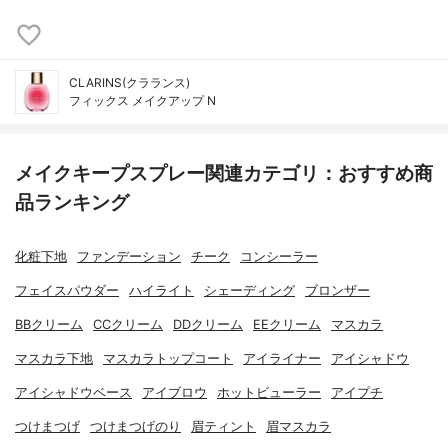
CLARINS(クラランス)
フィックス メイクアップ N
メイクキープスプレー関連カテゴリ：おすすめ商
品ランキング
化粧下地
ファンデーション
チーク
コンシーラー
フェイスパウダー
ハイライト
シェーディング
ブロンザー
BBクリーム
CCクリーム
DDクリーム
EEクリーム
マスカラ
マスカラ下地
マスカラトップコート
アイライナー
アイシャドウ
アイシャドウベース
アイブロウ
ホットビューラー
アイプチ
つけまつげ
つけまつげのり
眉ティント
眉マスカラ