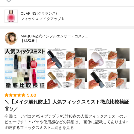
CLARINS(クラランス)
フィックス メイクアップ N
MAQUIA公式インフルエンサー・コスメ…
｜ほなみ｜
5.00
＼【メイク崩れ防止】人気フィックスミスト徹底比較検証
🌞✨／
今回は、デパコス×5＋プチプラ×5計10点の人気フィックスミストのレ
ビューです！＊パケや使用感などの詳細は、 画像に記載してあります☝︎
比較するフィックスミスト…
続きを見る