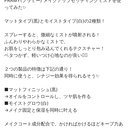
PRAMY(プラミー) メイクアップセッティングミストを使
ってみた✨
マットタイプ(黒)とモイストタイプ(白)の2種類！
スプレーすると、微細なミストが噴射される！
ふんわりやわらかなミストで、
お肌をしっとり包み込んでくれるテクスチャー！
ベタつかず、軽いつけ心地なのが良い🙆‍♀️
２つの製品の特徴は下記の通り！
同時に使うと、シナジー効果を得られるそう✨
■マットフィニッシュ(黒)
→オイルをコントロールし、ツヤ肌を作る
■モイストグロウ(白)
→メイク固定と保湿を同時に叶える
メイクコート成分配合で、かければかけるほどキープ力あ