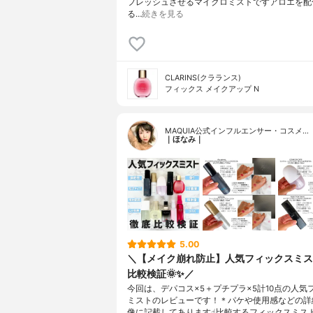
フレッシュさせるマイクロミストですアロエを配
る…
続きを見る
CLARINS(クラランス)
フィックス メイクアップ N
MAQUIA公式インフルエンサー・コスメ…
｜ほなみ｜
5.00
＼【メイク崩れ防止】人気フィックスミス
比較検証🌞✨／
今回は、デパコス×5＋プチプラ×5計10点の人気
ミストのレビューです！＊パケや使用感などの詳
像に記載してあります☝︎比較するフィックスミス