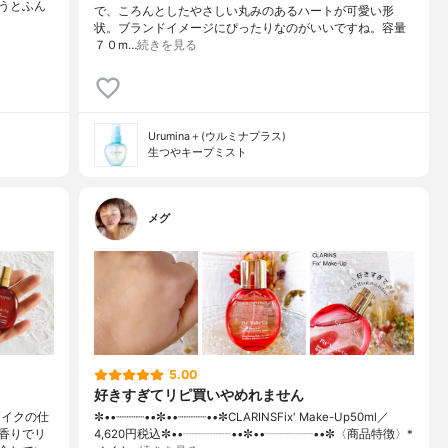
うとふん
で、ころんとしたやさしい丸みのあるハートが可愛い形
状。ブランドイメージにぴったりなのがいいですね。容量
７０m…
続きを見る
Urumina＋(ウルミナプラス)
生つやキープミスト
メグ
5.00
好きすぎてリピ買いやめれません
メイクの仕
✼••┈┈┈┈••✼••┈┈┈┈••✼CLARINSFix' Make-Up50ml／
香りでリ
4,620円税込✼••┈┈┈┈••✼••┈┈┈┈••✼〈商品特徴〉*