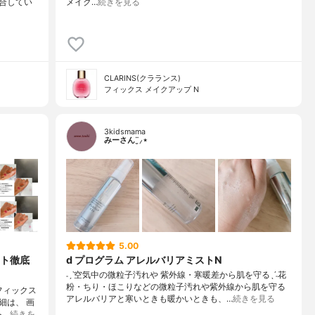
合してい
メイク…
続きを見る
CLARINS(クラランス)
フィックス メイクアップ N
3kidsmama
みーさん¨̮⸝⋆
5.00
ト徹底
d プログラム アレルバリアミストN
˗ˏˋ空気中の微粒子汚れや 紫外線・寒暖差から肌を守るˎˊ˗花
粉・ちり・ほこりなどの微粒子汚れや紫外線から肌を守る
フィックス
アレルバリアと寒いときも暖かいときも、…
続きを見る
細は、 画
ト…
続きを