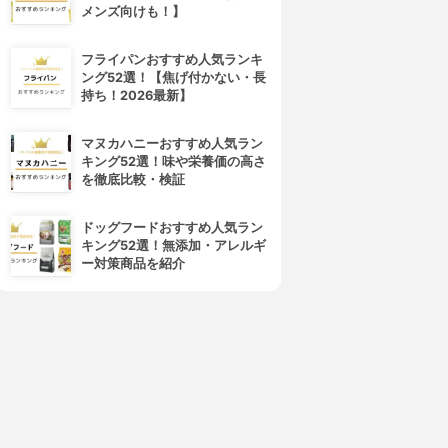
メンズ向けも！】
フライパンおすすめ人気ランキ
ング52選！【焦げ付かない・長
持ち！2026最新】
4位
5位
マヌカハニーおすすめ人気ラン
キング52選！味や栄養価の高さ
を徹底比較・検証
ドッグフードおすすめ人気ラン
キング52選！無添加・アレルギ
ー対策商品を紹介
eauty veil(ビューティヴェー
AVANCÉ(アヴァンセ)
ル)
アヴァンセ シェイクミスト し
メイクキープスプレー
っとりうるおいタイプ
3.86
(6)
3.85
(12)
¥1,430
¥1,182