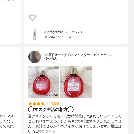
d program(d プログラム)
アレルバリア ミスト
管理栄養士・美肌食マイスター・ビューティ…
ゆっちん
4.00
◯マスク生活の相方◯
かくマス
夏はメイクをしても汗で数時間後には崩れているー！って
くくなり
ことありますよね。しかも今の御時世マスクが欠かせませ
っても気
ん。余計にせっかくのメイクが崩れてしまいます。最近は
いろ…
続きを見る