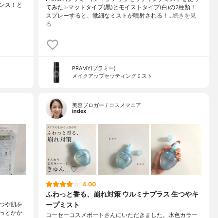
ンス！と
てみた✨マットタイプ(黒)とモイストタイプ(白)の2種類！
スプレーすると、微細なミストが噴射される！…
続きを見
る
PRAMY(プラミー)
メイクアップセッティングミスト
美容ブロガー / コスメマニア
index
4.00
ふわっと香る、崩れ対策 ウルミナプラス 生つやキ
ープミスト
つや肌を
っとかか
コーセーコスメポートさんにいただきました。水色カラー