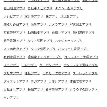
カーナビアプリ
コンパスアプリ
乗り換え案内アプリ
地図アプリ
登山地図アプリ
自転車ナビアプリ
タクシー配車アプリ
レシピアプリ
家計簿アプリ
株アプリ
環境音アプリ
間取り作成アプリ
防災アプリ
カメラアプリ
写真加工アプリ
写真管理アプリ
動画編集アプリ
自撮りアプリ
無料漫画アプリ
電子書籍アプリ
シフト管理アプリ
スケジュールアプリ
スマホ依存アプリ
タスク管理アプリ
パスワード管理アプリ
名刺管理アプリ
通信量チェッカーアプリ
ゴルフスコア管理アプリ
メモアプリ
日記アプリ
クーポンアプリ
ハンドメイド通販アプリ
フリマアプリ
通販アプリ
カロリー管理アプリ
ストレッチアプリ
ダイエットアプリ
ヨガアプリ
万歩計アプリ
体重管理アプリ
目覚ましアプリ
睡眠アプリ
食事管理アプリ
クラウド会計ソフト
占いアプリ