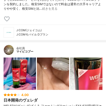
ンを契約しました。格安SIMではないので料金は通常の大手キャリアよ
りやや安く、格安SIMと比…
続きを見る
J:COM(ジェイコム)
J:COMモバイル Dプラン
会社員
マイピコブー
4.00
日本開発のヴェレダ
WELEDA(ヴェレダ)ざくろ ファーミングローション EX4,620円(税込)※