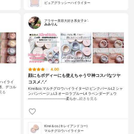
ピュアグラッシーハイライター
アラサー美容大好き系女子✰ˊ˗
みみりん
4.00
顔にもボディーにも使えちゃう♡神コスパなツヤ
コスメ.ᐟ.ᐟ
ウハイライ
、唇、デコル
Kirei&co.マルチグロウハイライターL1 ピンクパールL2 シャ
見る
ンパンベージュL3 オーロラブルーL4 ラベンダーデュウ
──────────────柔らか…
続きを見る
Kirei＆co.(キレイアンドコー)
マルチグロウハイライター