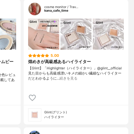
cosme monitor / Trav…
kana_cafe_time
5.00
ームビー
煌めきが高級感あるハイライター
【Glint】「Highlighter（ハイライター）」@glint__official
見た目からも高級感漂いキメの細かい繊細なハイライター
の全色レビュ
だとわかるように…
続きを見る
記載してあ
Glint(グリント)
ハイライター