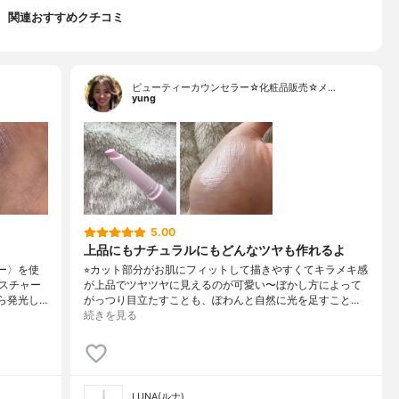
関連おすすめクチコミ
ビューティーカウンセラー☆化粧品販売☆メ…
yung
5.00
上品にもナチュラルにもどんなツヤも作れるよ
ダー〉を使
⁡⭐︎カット部分がお肌にフィットして描きやすくてキラメキ感
スチャー
が上品でツヤツヤに見えるのが可愛い〜ぼかし方によって
ら発光し…
がっつり目立たすことも、ぽわんと自然に光を足すこと…
続きを見る
LUNA(ルナ)