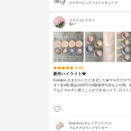
ストロービングフェイスキューブ
コスメコレクター
もい
5.00
新作ハイライト💎
Kirei&co.さまからいただきました💎マルチグロ
ター全4色 税込550円7/29新発売♡目もとや頬
テなどマルチに使うことができるハイラ…
続きを
Kirei＆co.(キレイアンドコー)
マルチグロウハイライター