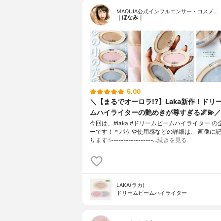
MAQUIA公式インフルエンサー・コスメ…
｜ほなみ｜
5.00
＼【まるでオーロラ!?】Laka新作！ドリ
ムハイライターの艶めきが尊すぎる🌌💫／
今回は、#laka #ドリームビームハイライター 
ーです！＊パケや使用感などの詳細は、 画像に
ります☝︎-----------------…
続きを見る
LAKA(ラカ)
ドリームビームハイライター