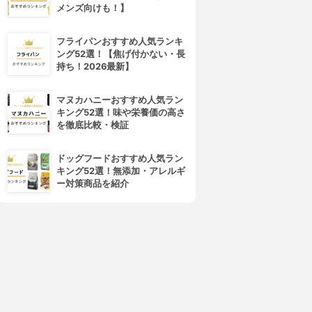
メンズ向けも！】
フライパンおすすめ人気ランキ
ング52選！【焦げ付かない・長
持ち！2026最新】
マヌカハニーおすすめ人気ラン
キング52選！味や栄養価の高さ
を徹底比較・検証
laura mercier(ローラ メルシ
M・A・C(マック)
エ)
ミネラライズ スキンフィニッ
マットラディアンス ベイクド
シュ
ドッグフードおすすめ人気ラン
パウダー ハイライト
3.90
(64)
キング52選！無添加・アレルギ
3.90
¥4,620
(22)
ー対策商品を紹介
¥3,900