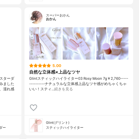
スーパーおかん
おかん
5.00
自然な立体感×上品なツヤ
スターダ
Glintスティックハイライター03 Rosy Moon 7g￥2,760-----
みました
----------ナチュラルな立体感上品なツヤ感がめちゃくちゃ
、濡れ感
いい！スティ…
続きを見る
Glint(グリント)
ダー
スティックハイライター