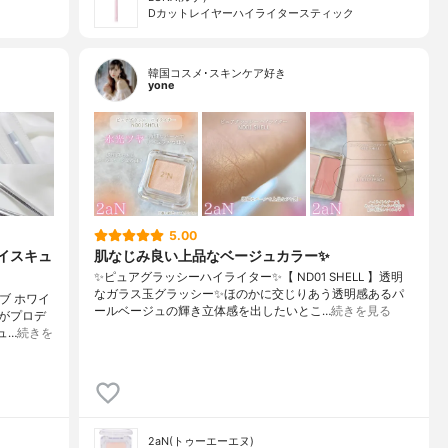
Dカットレイヤーハイライタースティック
韓国コスメ･スキンケア好き
yone
5.00
ェイスキュ
肌なじみ良い上品なベージュカラー✨️
✨️ピュアグラッシーハイライター✨️【 ND01 SHELL 】透明
なガラス玉グラッシー✨️ほのかに交じりあう透明感あるパ
ブ ホワイ
ールベージュの輝き立体感を出したいとこ…
続きを見る
がプロデ
ュ…
続きを
)
2aN(トゥーエーエヌ)