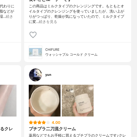
の代わりに
この商品はミルクタイプのクレンジングです。もともとオ
脂などが
イルタイプのクレンジングを使っていましたが、洗い上が
湿…
続き
りがつっぱり、乾燥が気になっていたので、ミルクタイプ
に変…
続きを見る
CHIFURE
ウォッシャブル コールド クリーム
yun
4.00
るクレ
プチプラ二刀流クリーム
薬局などでもお手軽に買えるプチプラのクリームです♪クレ