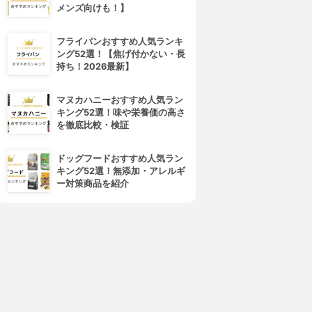
トリートメント クレンジング
アルティム8∞ スブリム ビュー
メンズ向けも！】
ミルク
ティ クレンジング オイル
3.99
3.99
(86)
(63)
フライパンおすすめ人気ランキ
¥2,749
¥7,650
ング52選！【焦げ付かない・長
持ち！2026最新】
マヌカハニーおすすめ人気ラン
キング52選！味や栄養価の高さ
を徹底比較・検証
ドッグフードおすすめ人気ラン
キング52選！無添加・アレルギ
ー対策商品を紹介