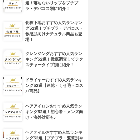
選！落ちないリップをプチプ
ラ・デパコス別に紹介！
化粧下地おすすめ人気ランキン
グ52選！プチプラ・デパコス・
敏感肌向けナチュラル商品も登
場！
クレンジングおすすめ人気ラン
キング52選！徹底調査してテク
スチャータイプ別に紹介！
4位
5位
ドライヤーおすすめ人気ランキ
ング52選【速乾・くせ毛・コス
パ商品】
ヘアアイロンおすすめ人気ラン
キング52選！初心者・メンズ向
け・海外対応も♪
ヘアオイルおすすめ人気ランキ
OVERMARK(カバーマーク)
shu uemura(シュウ ウエムラ)
ング52選【プチプラ・髪質別や