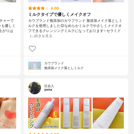
4.00
ミルクタイプで優しくメイクオフ
チャーで
カウブランド無添加のカウブランド 無添加メイク落としミ
ラも優しく
ルクを使用しました😊なめらかミルクでやさしくメイクオ
上がりは
フできるクレンジングミルクになっております✨セラミド
（…
続きを見る
カウブランド
無添加メイク落としミルク
社会人
yuna