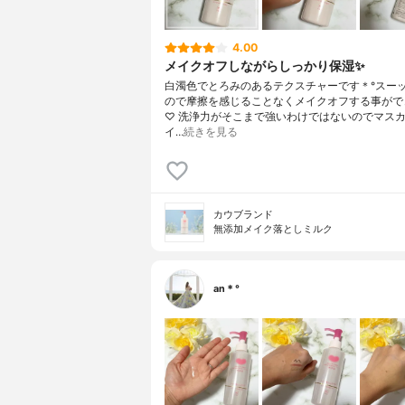
4.00
メイクオフしながらしっかり保湿✨
白濁色でとろみのあるテクスチャーです＊°スー
ので摩擦を感じることなくメイクオフする事がで
♡ 洗浄力がそこまで強いわけではないのでマス
イ…
続きを見る
カウブランド
無添加メイク落としミルク
an＊°