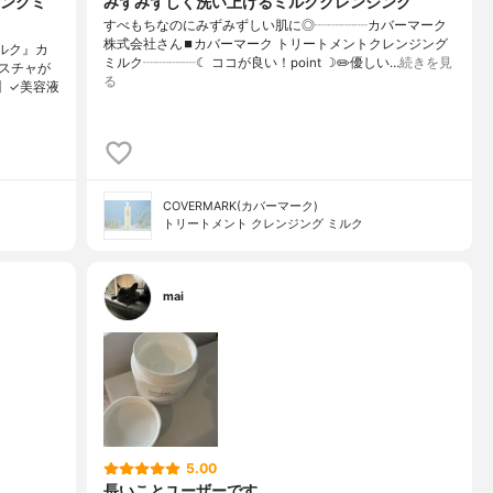
ングミ
みずみずしく洗い上げるミルククレンジング
すべもちなのにみずみずしい肌に◎┈┈┈┈カバーマーク
株式会社さん⏹カバーマーク トリートメントクレンジング
ルク』カ
ミルク┈┈┈┈☾ ココが良い！point ☽✏️優しい…
続きを見
スチャが
る
】✓美容液
COVERMARK(カバーマーク)
トリートメント クレンジング ミルク
mai
5.00
長いことユーザーです