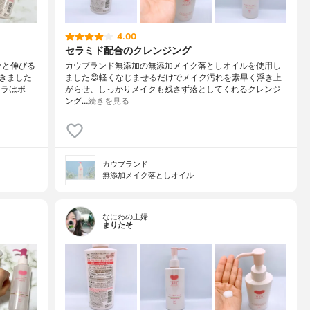
4.00
セラミド配合のクレンジング
ッと伸びる
カウブランド無添加の無添加メイク落としオイルを使用し
きました
ました😊軽くなじませるだけでメイク汚れを素早く浮き上
カラはポ
がらせ、しっかりメイクも残さず落としてくれるクレンジ
ング…
続きを見る
カウブランド
無添加メイク落としオイル
なにわの主婦
まりたそ