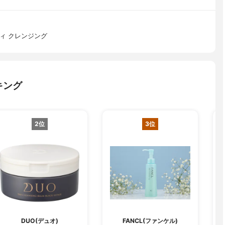
ィ クレンジング
キング
2位
3位
DUO(デュオ)
FANCL(ファンケル)
C