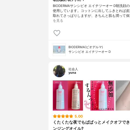
BIODERMAサンシビオ エイチツーオー D朝洗顔
使用しています。コットンに出してふきとれば皮
取れてさっぱりしますが、きちんと肌も潤って保
を見る
BIODERMA(ビオデルマ)
サンシビオ エイチツーオー D
社会人
yuna
5.00
くたくたな夜でもぱぱっとメイクオフでき
ンジングオイル?