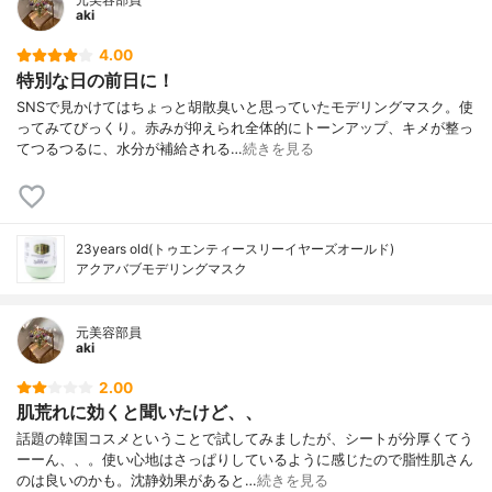
aki
4.00
特別な日の前日に！
SNSで見かけてはちょっと胡散臭いと思っていたモデリングマスク。使
ってみてびっくり。赤みが抑えられ全体的にトーンアップ、キメが整っ
てつるつるに、水分が補給される…
続きを見る
23years old(トゥエンティースリーイヤーズオールド)
アクアバブモデリングマスク
元美容部員
aki
2.00
肌荒れに効くと聞いたけど、、
話題の韓国コスメということで試してみましたが、シートが分厚くてう
ーーん、、。使い心地はさっぱりしているように感じたので脂性肌さん
のは良いのかも。沈静効果があると…
続きを見る