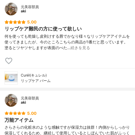
元美容部員
aki
5.00
リップケア難民の方に使って欲しい
何を使っても乾燥し皮剥けする唇でかなり様々なリップケアアイテムを
使ってきましたが、今のところこちらの商品が1番だと思っています。
塗るとツヤツヤしますが表面のぺた…
続きを見る
Curél(キュレル)
リップケア バーム
元美容部員
aki
5.00
万能アイテム
さらさらの化粧水のような感触ですが保湿力は抜群！内側からしっかり
保湿してくれるため、継続して使用しているとしぼんでいた肌がふっく