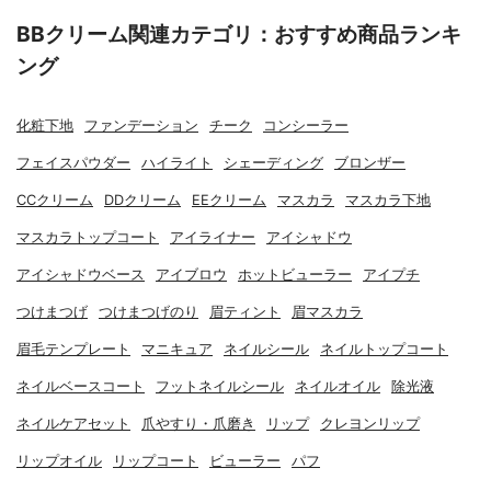
BBクリーム関連カテゴリ：おすすめ商品ランキ
ング
化粧下地
ファンデーション
チーク
コンシーラー
フェイスパウダー
ハイライト
シェーディング
ブロンザー
CCクリーム
DDクリーム
EEクリーム
マスカラ
マスカラ下地
マスカラトップコート
アイライナー
アイシャドウ
アイシャドウベース
アイブロウ
ホットビューラー
アイプチ
つけまつげ
つけまつげのり
眉ティント
眉マスカラ
眉毛テンプレート
マニキュア
ネイルシール
ネイルトップコート
ネイルベースコート
フットネイルシール
ネイルオイル
除光液
ネイルケアセット
爪やすり・爪磨き
リップ
クレヨンリップ
リップオイル
リップコート
ビューラー
パフ