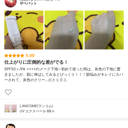
ザベバット
5.00
仕上がりに圧倒的な差がでる！
SPF50＋/PA ++++のメーク下地✨初めて使った時は、灰色の下地に驚
きましたが、肌に伸ばしてみるとびっくり！！！肌悩みがキレイにカバ
ーされて、灰色のクリー…
続きを見る
LANCOME(ランコム)
UV エクスペール BB n