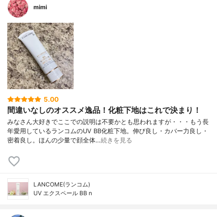
mimi
5.00
間違いなしのオススメ逸品！化粧下地はこれで決まり！
みなさん大好きでここでの説明は不要かとも思われますが・・・もう長
年愛用しているランコムのUV BB化粧下地。伸び良し・カバー力良し・
密着良し。ほんの少量で顔全体…
続きを見る
LANCOME(ランコム)
UV エクスペール BB n