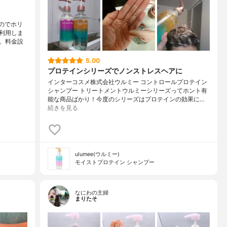
のでホリ
利用しま
。料金設
5.00
プロテインシリーズでノンストレスヘアに
インターコスメ株式会社ウルミー コントロールプロテイン
シャンプー トリートメントウルミーシリーズってホント有
能な商品ばかり！今度のシリーズはプロテインの効果に…
続きを見る
ulumee(ウルミー)
モイストプロテイン シャンプー
なにわの主婦
まりたそ