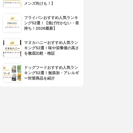
メンズ向けも！】
4位
5位
フライパンおすすめ人気ランキ
ング52選！【焦げ付かない・長
持ち！2026最新】
マヌカハニーおすすめ人気ラン
キング52選！味や栄養価の高さ
を徹底比較・検証
ahoo! JAPAN(ヤフージャパ
Waze(ウェーズ)
ドッグフードおすすめ人気ラン
ン)
Waze
キング52選！無添加・アレルギ
Yahoo！カーナビ
3.15
(2)
ー対策商品を紹介
3.15
(3)
¥0
¥0