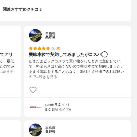
関連おすすめクチコミ
事務職
奥野裕
5.00
てアリ
興味本位で契約してみましたがコスパ◯
く、最低
たまたまビックカメラで買い物をしたときに宣伝してい
たのでb-
て、料金もさほど高くないので興味本位で契約しました。
…
続きを
あまり電話をすることもなく、SMSさえ利用できれば良い
ので…
続きを見る
ranet(ラネット)
BIC SIM タイプA
事務職
奥野裕