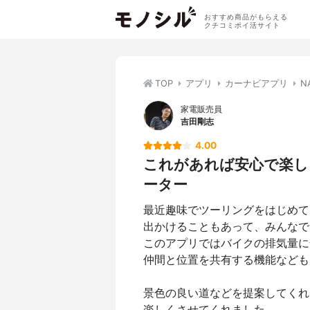
おすすめ商品がもらえる
クチコミポイ活サイト
TOP
アプリ
カーナビアプリ
N
家電販売員
吉田剛志
4.00
これがあれば安心で楽し
ーター
最近趣味でツーリングをはじめて
出かけることもあって、みんなで
このアプリではバイクの排気量に
仲間と位置を共有する機能なども
景色の良い道などを提案してくれ
楽しくさせてくれました。