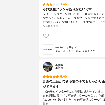
3.00
かけ放題プランがありがたいです
フリーランスとして働いており、仕事でちょっと
をすることが多く、かけ放題プランが用意されて
exciteモバイルを選びました。かけ放題プランは
が…
続きを見る
excite(エキサイト)
エキサイトモバイル au回線タイプ
事務職
奥野裕
5.00
言葉の土台ができる前の子でもしっかり基
ができます
4歳の子をインター系の幼稚園に通わせているの
える範囲に良さげな英会話スクールがなく、Palfi
Academyを選びました。他の英会話スクールとは
見る