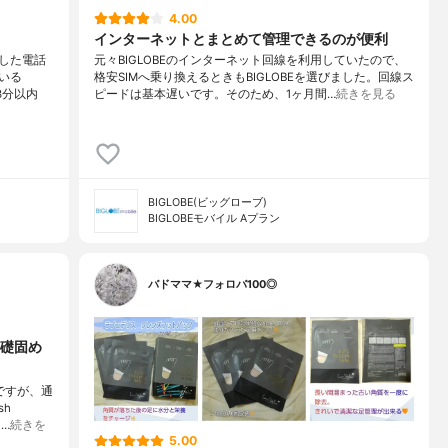
4.00
インターネットとまとめて管理できるのが便利
した電話
元々BIGLOBEのインターネット回線を利用していたので、
いる
格安SIMへ乗り換えるときもBIGLOBEを選びました。回線ス
3分以内
ピードは基本遅いです。そのため、1ヶ月間…
続きを見る
BIGLOBE(ビッグローブ)
BIGLOBEモバイル Aプラン
バドママ★フォロバ100◎
礎固め
ですが、通
sh
…
続きを
5.00