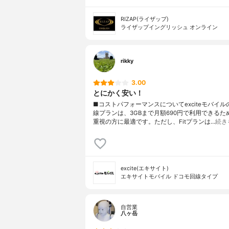
RIZAP(ライザップ)
ライザップイングリッシュ オンライン
rikky
3.00
とにかく安い！
■コストパフォーマンスについてexciteモバイ
線プランは、3GBまで月額690円で利用できるた
重視の方に最適です。ただし、Fitプランは…
続き
excite(エキサイト)
エキサイトモバイル ドコモ回線タイプ
自営業
八ヶ岳