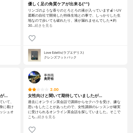
優しく足の角質ケアが出来る(^^)
リンゴのような香りのとろとろの液が入っています🍎✨UV
遮断の自社で開発した特殊生地との事で、しっかりした生
地なので歩いても破れたり、液が漏れませんでした✴約
30…
続きを見る
Love Edellis(ラブエデリス)
クレンズフットパック
事務職
奥野裕
2.00
...
女性向けと聞いて期待していましたが...
ていて、
過去にオンライン英会話で講師からセクハラを受け、嫌な
身に着け
思いをしたことがあったので、女性講師のレッスンが確実
ッシュオ
に受けられるオンライン英会話を探していました。そこで
こち…
続きを見る