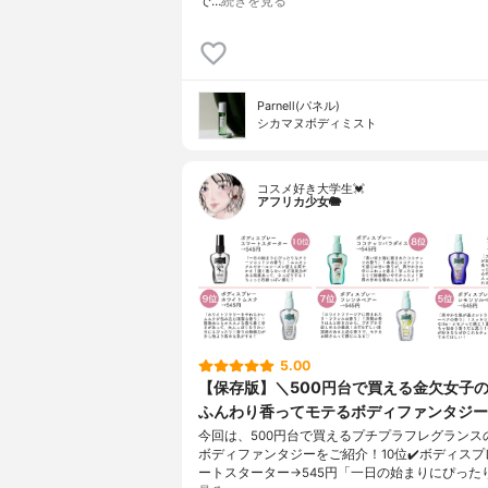
で…
続きを見る
Parnell(パネル)
シカマヌボディミスト
コスメ好き大学生💓
アフリカ少女🐘
5.00
【保存版】＼500円台で買える金欠女子
ふんわり香ってモテるボディファンタジー
今回は、500円台で買えるプチプラフレグランス
ボディファンタジーをご紹介！10位✔️ボディスプ
ートスターター→545円「一日の始まりにぴった