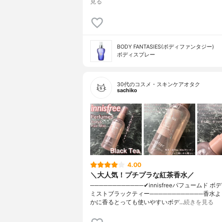
見る
BODY FANTASIES(ボディファンタジー)
ボディスプレー
30代のコスメ・スキンケアオタク
sachiko
4.00
＼大人気！プチプラな紅茶香水／
────────────✔︎innisfreeパフュームド 
ミストブラックティー────────────香水
かに香るとっても使いやすいボデ…
続きを見る