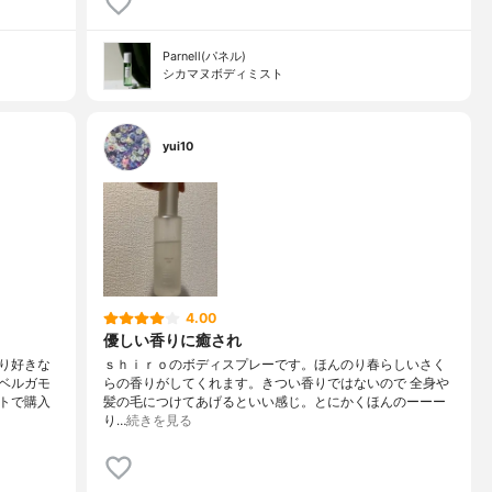
Parnell(パネル)
シカマヌボディミスト
yui10
4.00
優しい香りに癒され
り好きな
ｓｈｉｒｏのボディスプレーです。ほんのり春らしいさく
ベルガモ
らの香りがしてくれます。きつい香りではないので 全身や
トで購入
髪の毛につけてあげるといい感じ。とにかくほんのーーー
り…
続きを見る