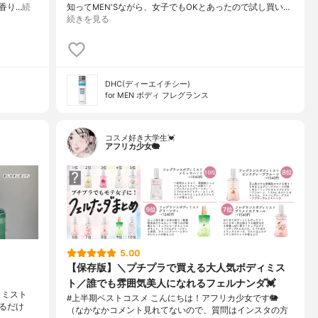
た香り…
続
知ってMEN'Sながら、女子でもOKとあったので試し買い…
続きを見る
DHC(ディーエイチシー)
for MEN ボディ フレグランス
コスメ好き大学生💓
アフリカ少女🐘
5.00
【保存版】＼プチプラで買える大人気ボディミス
ト／誰でも雰囲気美人になれるフェルナンダ💓
ディミスト
#上半期ベストコスメ こんにちは！アフリカ少女です🐘
するだけ
（なかなかコメント見れてないので、質問はインスタの方