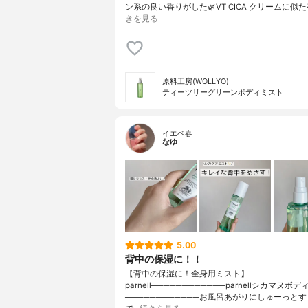
ン系の良い香りがした🌿VT CICA クリームに似
きを見る
原料工房(WOLLYO)
ティーツリーグリーンボディミスト
イエベ春
なゆ
5.00
背中の保湿に！！
【背中の保湿に！全身用ミスト】
parnell────────────parnellシカマヌボ
────────────お風呂あがりにしゅーっと