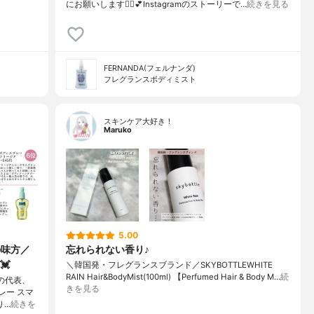
にお願いします🙇‍♀️💕Instagramのストーリーで…
続きを見る
FERNANDA(フェルナンダ)
フレグランスボディミスト
スキンケア大好き！
Maruko
5.00
の味方／
忘れられない香り♪
💓
＼韓国発・フレグランスブランド／SKYBOTTLEWHITE
RAIN Hair&BodyMist(100ml) 【Perfumed Hair & Body M…
続
の代表、
きを見る
レー スマ
り…
続きを