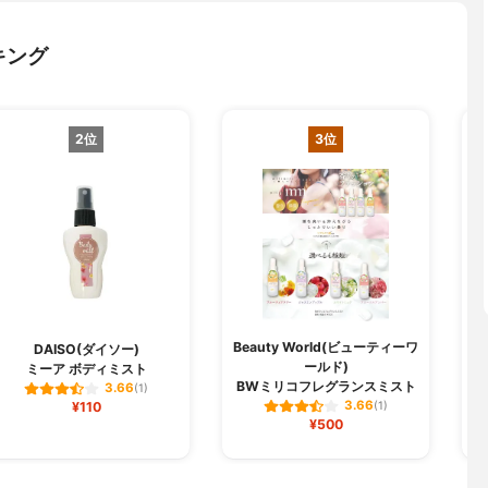
キング
2位
3位
Beauty World(ビューティーワ
B
DAISO(ダイソー)
ールド)
ミーア ボディミスト
BWミリコフレグランスミスト
3.66
(1)
3.66
¥110
(1)
¥500