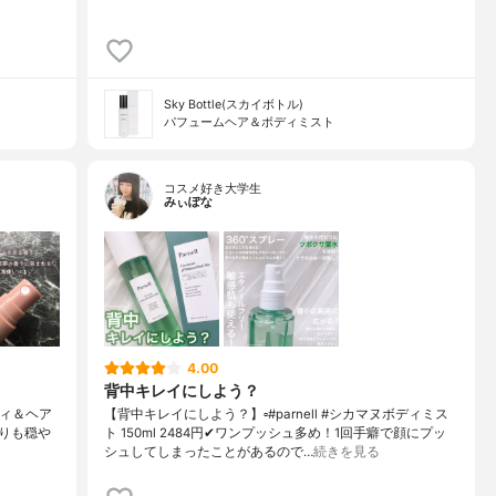
Sky Bottle(スカイボトル)
パフュームヘア＆ボディミスト
コスメ好き大学生
みぃぽな
4.00
背中キレイにしよう？
ボディ＆ヘア
【背中キレイにしよう？】▫️#parnell #シカマヌボディミス
よりも穏や
ト 150ml 2484円✔ワンプッシュ多め！1回手癖で顔にプッ
シュしてしまったことがあるので…
続きを見る