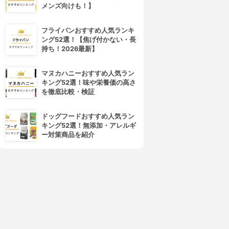
メンズ向けも！】
フライパンおすすめ人気ランキ
ング52選！【焦げ付かない・長
持ち！2026最新】
4位
5位
マヌカハニーおすすめ人気ラン
キング52選！味や栄養価の高さ
を徹底比較・検証
ドッグフードおすすめ人気ラン
キング52選！無添加・アレルギ
ー対策商品を紹介
ODY FANTASIES(ボディファ
hype(ハイプ)
ンタジー)
モイスチャライジング ボディ
ボディスプレー
ミスト
3.65
(3)
3.64
(2)
¥399
¥660