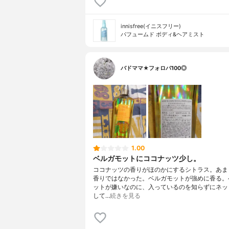
innisfree(イニスフリー)
パフュームド ボディ&ヘアミスト
バドママ★フォロバ100◎
1.00
ベルガモットにココナッツ少し。
ココナッツの香りがほのかにするシトラス。あま
香りではなかった。ベルガモットが強めに香る。
ットが嫌いなのに、入っているのを知らずにネッ
して…
続きを見る