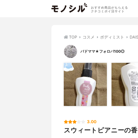
おすすめ商品がもらえる
クチコミポイ活サイト
TOP
コスメ
ボディミスト
DA
バドママ★フォロバ100◎
3.00
スウィートピアニーの香