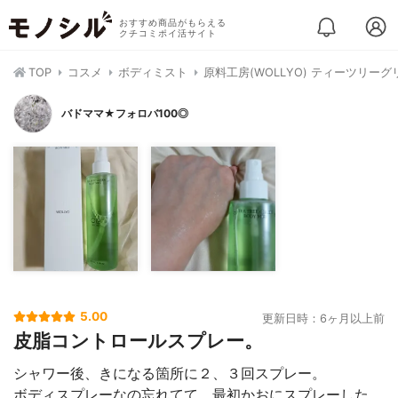
おすすめ商品がもらえる
クチコミポイ活サイト
TOP
コスメ
ボディミスト
原料工房(WOLLYO) ティーツリー
バドママ★フォロバ100◎
5.00
更新日時：6ヶ月以上前
皮脂コントロールスプレー。
シャワー後、きになる箇所に２、３回スプレー。
ボディスプレーなの忘れてて、最初かおにスプレーした