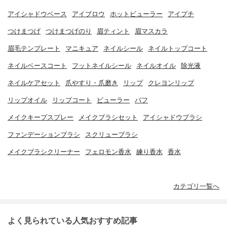
アイシャドウベース
アイブロウ
ホットビューラー
アイプチ
つけまつげ
つけまつげのり
眉ティント
眉マスカラ
眉毛テンプレート
マニキュア
ネイルシール
ネイルトップコート
ネイルベースコート
フットネイルシール
ネイルオイル
除光液
ネイルケアセット
爪やすり・爪磨き
リップ
クレヨンリップ
リップオイル
リップコート
ビューラー
パフ
メイクキープスプレー
メイクブラシセット
アイシャドウブラシ
ファンデーションブラシ
スクリューブラシ
メイクブラシクリーナー
フェロモン香水
練り香水
香水
カテゴリ一覧へ
よく見られている人気おすすめ記事