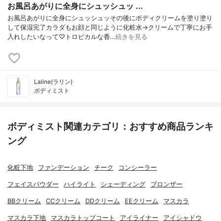
お風呂あがりに全身にシュッシュッ ...
お風呂あがりに全身にシュッシュッその後にボディクリームを塗り塗り
して保湿完了カラダもお顔と同じように化粧水→クリームで丁寧にお手
入れしたいなって♡トロピカルな香…
続きを見る
Laline(ラリン)
ボディミスト
ボディミスト関連カテゴリ：おすすめ商品ランキ
ング
化粧下地
ファンデーション
チーク
コンシーラー
フェイスパウダー
ハイライト
シェーディング
ブロンザー
BBクリーム
CCクリーム
DDクリーム
EEクリーム
マスカラ
マスカラ下地
マスカラトップコート
アイライナー
アイシャドウ