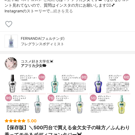
ント見れてないので、質問はインスタの方にお願いします🙇‍♀️💕
Instagramのストーリーで…
続きを見る
FERNANDA(フェルナンダ)
フレグランスボディミスト
コスメ好き大学生💓
アフリカ少女🐘
5.00
【保存版】＼500円台で買える金欠女子の味方／ふんわり
香ってモテるボディファンタジー💓