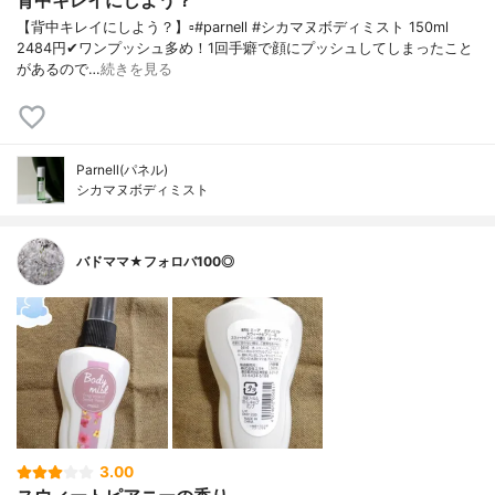
背中キレイにしよう？
【背中キレイにしよう？】▫️#parnell #シカマヌボディミスト 150ml
2484円✔ワンプッシュ多め！1回手癖で顔にプッシュしてしまったこと
があるので…
続きを見る
Parnell(パネル)
シカマヌボディミスト
バドママ★フォロバ100◎
3.00