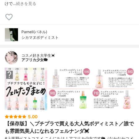
けで…
続きを見る
Parnell(パネル)
シカマヌボディミスト
コスメ好き大学生💓
アフリカ少女🐘
5.00
【保存版】＼プチプラで買える大人気ボディミスト／誰で
も雰囲気美人になれるフェルナンダ💓
#上半期ベストコスメ こんにちは！アフリカ少女です🐘（なかなかコメ