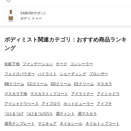
SABON(サボン)
ボディ ドゥー
ボディミスト関連カテゴリ：おすすめ商品ランキ
ング
化粧下地
ファンデーション
チーク
コンシーラー
フェイスパウダー
ハイライト
シェーディング
ブロンザー
BBクリーム
CCクリーム
DDクリーム
EEクリーム
マスカラ
マスカラ下地
マスカラトップコート
アイライナー
アイシャドウ
アイシャドウベース
アイブロウ
ホットビューラー
アイプチ
つけまつげ
つけまつげのり
眉ティント
眉マスカラ
眉毛テンプレート
マニキュア
ネイルシール
ネイルトップコート