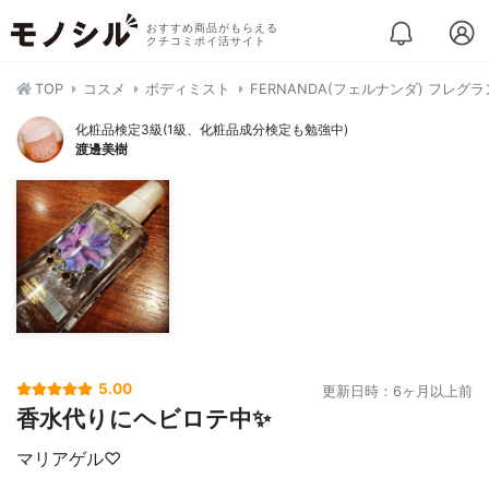
おすすめ商品がもらえる
クチコミポイ活サイト
TOP
コスメ
ボディミスト
FERNANDA(フェルナンダ) フレ
化粧品検定3級(1級、化粧品成分検定も勉強中)
渡邊美樹
5.00
更新日時：6ヶ月以上前
香水代りにヘビロテ中✨
マリアゲル♡