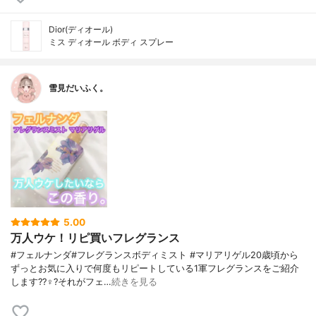
Dior(ディオール)
ミス ディオール ボディ スプレー
雪見だいふく。
5.00
万人ウケ！リピ買いフレグランス
#フェルナンダ#フレグランスボディミスト #マリアリゲル20歳頃から
ずっとお気に入りで何度もリピートしている1軍フレグランスをご紹介
します??‍♀️?それがフェ…
続きを見る