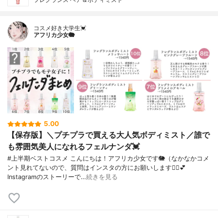
コスメ好き大学生💓
アフリカ少女🐘
5.00
【保存版】＼プチプラで買える大人気ボディミスト／誰で
も雰囲気美人になれるフェルナンダ💓
#上半期ベストコスメ こんにちは！アフリカ少女です🐘（なかなかコメ
ント見れてないので、質問はインスタの方にお願いします🙇‍♀️💕
Instagramのストーリーで…
続きを見る