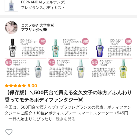
FERNANDA(フェルナンダ)
フレグランスボディミスト
コスメ好き大学生💓
アフリカ少女🐘
5.00
【保存版】＼500円台で買える金欠女子の味方／ふんわり
香ってモテるボディファンタジー💓
今回は、500円台で買えるプチプラフレグランスの代表、ボディファン
タジーをご紹介！10位✔️ボディスプレー スマートスターター→545円
「一日の始まりにぴったり…
続きを見る