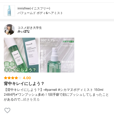
innisfree(イニスフリー)
パフュームド ボディ&ヘアミスト
コスメ好き大学生
みぃぽな
4.00
背中キレイにしよう？
【背中キレイにしよう？】▫️#parnell #シカマヌボディミスト 150ml
2484円✔ワンプッシュ多め！1回手癖で顔にプッシュしてしまったこと
があるので…
続きを見る