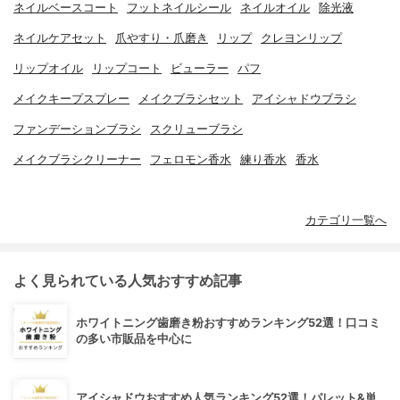
ネイルベースコート
フットネイルシール
ネイルオイル
除光液
ネイルケアセット
爪やすり・爪磨き
リップ
クレヨンリップ
リップオイル
リップコート
ビューラー
パフ
メイクキープスプレー
メイクブラシセット
アイシャドウブラシ
ファンデーションブラシ
スクリューブラシ
メイクブラシクリーナー
フェロモン香水
練り香水
香水
カテゴリ一覧へ
よく見られている人気おすすめ記事
ホワイトニング歯磨き粉おすすめランキング52選！口コミ
の多い市販品を中心に
アイシャドウおすすめ人気ランキング52選！パレット&単