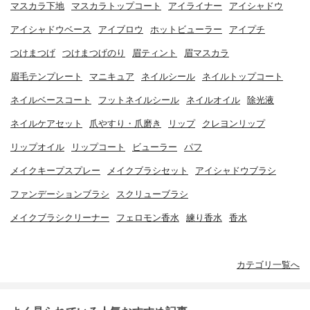
マスカラ下地
マスカラトップコート
アイライナー
アイシャドウ
アイシャドウベース
アイブロウ
ホットビューラー
アイプチ
つけまつげ
つけまつげのり
眉ティント
眉マスカラ
眉毛テンプレート
マニキュア
ネイルシール
ネイルトップコート
ネイルベースコート
フットネイルシール
ネイルオイル
除光液
ネイルケアセット
爪やすり・爪磨き
リップ
クレヨンリップ
リップオイル
リップコート
ビューラー
パフ
メイクキープスプレー
メイクブラシセット
アイシャドウブラシ
ファンデーションブラシ
スクリューブラシ
メイクブラシクリーナー
フェロモン香水
練り香水
香水
カテゴリ一覧へ