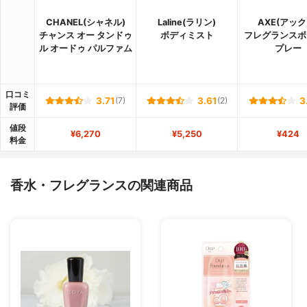
CHANEL(シャネル)
Laline(ラリン)
AXE(アック
チャンス オー タンドゥ
ボディミスト
フレグランスボ
ル オードゥ パルファム
プレー
口コミ
3.71
(7)
3.61
(2)
3
評価
値段
¥6,270
¥5,250
¥424
料金
香水・フレグランスの関連商品