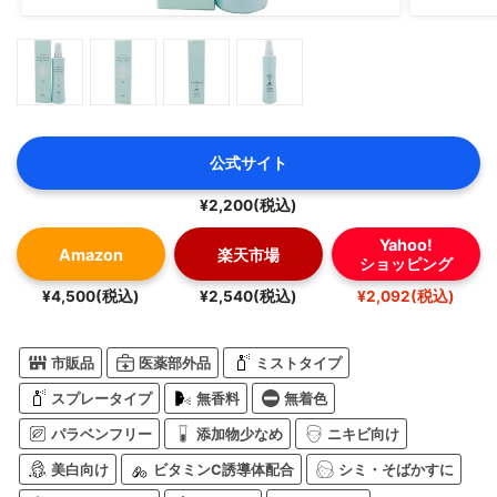
公式サイト
¥2,200(税込)
Yahoo!
Amazon
楽天市場
ショッピング
¥4,500(税込)
¥2,540(税込)
¥2,092(税込)
市販品
医薬部外品
ミストタイプ
スプレータイプ
無香料
無着色
パラベンフリー
添加物少なめ
ニキビ向け
美白向け
ビタミンC誘導体配合
シミ・そばかすに