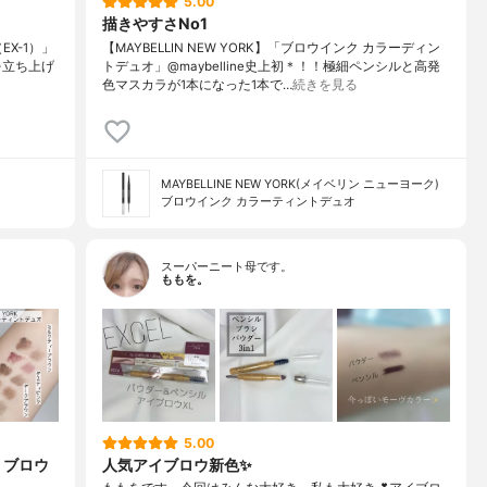
5.00
描きやすさNo1
X-1）」
【MAYBELLIN NEW YORK】「ブロウインク カラーディン
流れを立ち上げ
トデュオ」@maybelline史上初＊！！極細ペンシルと高発
色マスカラが1本になった1本で…
続きを見る
MAYBELLINE NEW YORK(メイベリン ニューヨーク)
ブロウインク カラーティントデュオ
スーパーニート母です。
ももを。
5.00
 ブロウ
人気アイブロウ新色✨