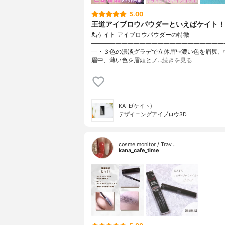
5.00
王道アイブロウパウダーといえばケイト！
💂ケイト アイブロウパウダーの特徴
——————————————————————
—・３色の濃淡グラデで立体眉↳濃い色を眉尻、
眉中、薄い色を眉頭とノ…
続きを見る
KATE(ケイト)
デザイニングアイブロウ3D
cosme monitor / Trav…
kana_cafe_time