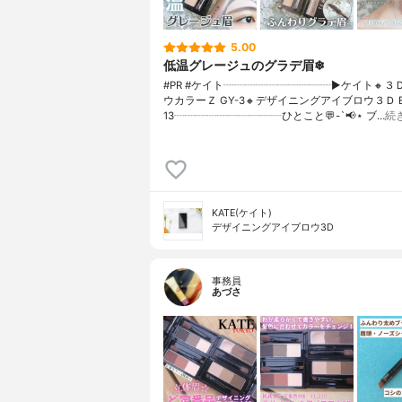
5.00
低温グレージュのグラデ眉❄
#PR #ケイト┈┈┈┈┈┈┈┈┈┈▶ケイト🔸３
ウカラーＺ GY-3🔸デザイニングアイブロウ３Ｄ E
13┈┈┈┈┈┈┈┈┈┈ひとこと💬-`📢⋆ ブ…
続
KATE(ケイト)
デザイニングアイブロウ3D
事務員
あづさ