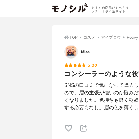
おすすめ商品がもらえる
クチコミポイ活サイト
TOP
コスメ
アイブロウ
Heav
Mica
5.00
コンシーラーのような役
SNSの口コミで気になって購入
ので、眉の主張が強いのが悩みだ
くなりました。色持ちも良く朝塗
する必要もなし。眉の色を薄くし