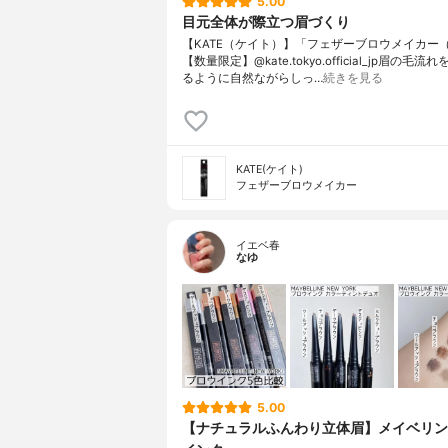
5.00
目元全体が際立つ眉づくり
【KATE（ケイト）】「フェザーブロウメイカー（E
【数量限定】@kate.tokyo.official_jp眉の毛
るように自然ながらしっ…
続きを見る
KATE(ケイト)
フェザーブロウメイカー
イエベ春
なゆ
5.00
【ナチュラルふんわり立体眉】メイベリン