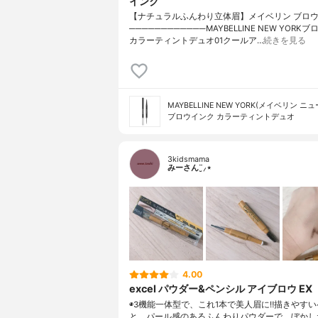
インク
【ナチュラルふんわり立体眉】メイベリン ブロ
────────────MAYBELLINE NEW YORK
カラーティントデュオ01クールア…
続きを見る
MAYBELLINE NEW YORK(メイベリン ニ
ブロウインク カラーティントデュオ
3kidsmama
みーさん¨̮⸝⋆
4.00
excel パウダー&ペンシル アイブロウ EX
◉3機能一体型で、これ1本で美人眉に‼︎描きやす
と、パール感のあるふんわりパウダーで、ぼかし