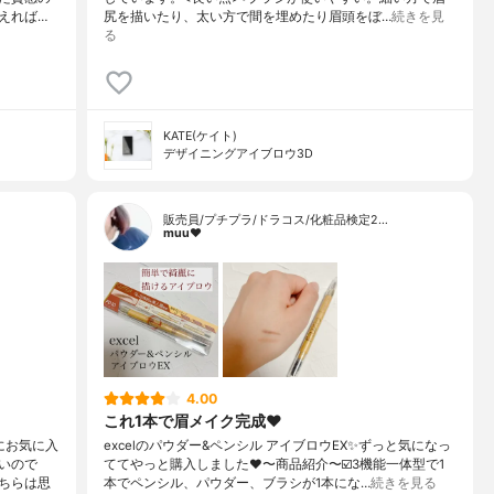
えれば…
尻を描いたり、太い方で間を埋めたり眉頭をぼ…
続きを見
る
KATE(ケイト)
デザイニングアイブロウ3D
販売員/プチプラ/ドラコス/化粧品検定2…
muu❤︎
4.00
これ1本で眉メイク完成❤️
にお気に入
excelのパウダー&ペンシル アイブロウEX✨ずっと気になっ
いので
ててやっと購入しました❤️〜商品紹介〜☑️3機能一体型で1
ちらは思
本でペンシル、パウダー、ブラシが1本にな…
続きを見る