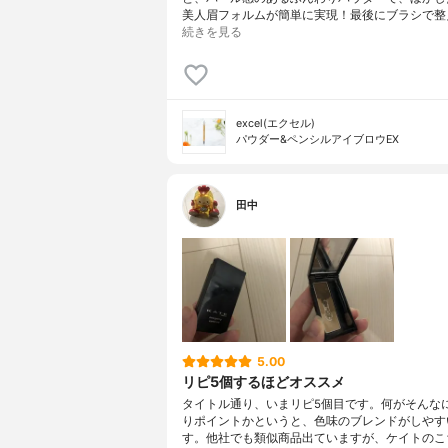
美人眉フォルムが簡単に実現！最後にブラシで整
続きを見る
excel(エクセル)
パウダー&ペンシルアイブロウEX
田中
5.00
リピ5個するほどオススメ
タイトル通り、いまリピ5個目です。何がそんな
りポイントかというと、色味のブレンドがしやす
す。他社でも類似商品出ていますが、ケイトのこ