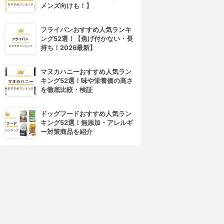
ーション)
超細芯アイブロウ
メンズ向けも！】
カラーリングアイブロウ
3.89
(55)
3.89
(109)
¥498
フライパンおすすめ人気ランキ
¥592
ング52選！【焦げ付かない・長
持ち！2026最新】
マヌカハニーおすすめ人気ラン
キング52選！味や栄養価の高さ
を徹底比較・検証
ドッグフードおすすめ人気ラン
キング52選！無添加・アレルギ
ー対策商品を紹介