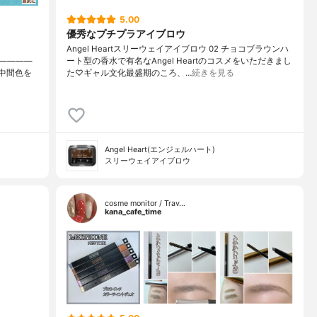
5.00
優秀なプチプラアイブロウ
Angel Heartスリーウェイアイブロウ 02 チョコブラウンハ
————
ート型の香水で有名なAngel Heartのコスメをいただきまし
中間色を
た♡ギャル文化最盛期のころ、…
続きを見る
Angel Heart(エンジェルハート)
スリーウェイアイブロウ
cosme monitor / Trav…
kana_cafe_time