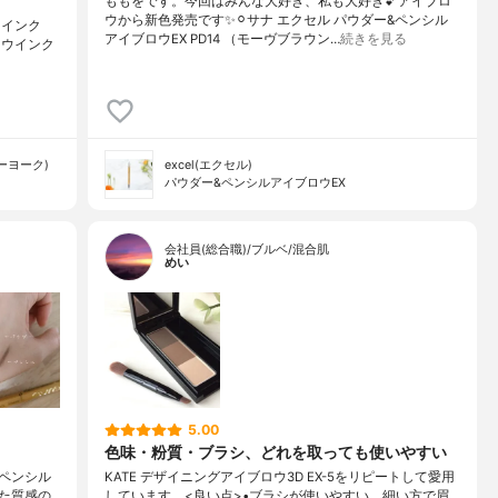
ももをです。今回はみんな大好き、私も大好き💕アイブロ
ウから新色発売です✨⚪︎サナ エクセル パウダー&ペンシル
ウインク
アイブロウEX PD14 （モーヴブラウン…
続きを見る
ブロウインク
ューヨーク)
excel(エクセル)
パウダー&ペンシルアイブロウEX
会社員(総合職)/ブルベ/混合肌
めい
5.00
色味・粉質・ブラシ、どれを取っても使いやすい
いペンシル
KATE デザイニングアイブロウ3D EX-5をリピートして愛用
た質感の
しています。<良い点>•ブラシが使いやすい。細い方で眉