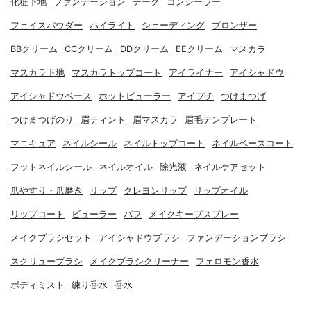
化粧下地
ファンデーション
チーク
コンシーラー
フェイスパウダー
ハイライト
シェーディング
ブロンザー
BBクリーム
CCクリーム
DDクリーム
EEクリーム
マスカラ
マスカラ下地
マスカラトップコート
アイライナー
アイシャドウ
アイシャドウベース
ホットビューラー
アイプチ
つけまつげ
つけまつげのり
眉ティント
眉マスカラ
眉毛テンプレート
マニキュア
ネイルシール
ネイルトップコート
ネイルベースコート
フットネイルシール
ネイルオイル
除光液
ネイルケアセット
爪やすり・爪磨き
リップ
クレヨンリップ
リップオイル
リップコート
ビューラー
パフ
メイクキープスプレー
メイクブラシセット
アイシャドウブラシ
ファンデーションブラシ
スクリューブラシ
メイクブラシクリーナー
フェロモン香水
ボディミスト
練り香水
香水