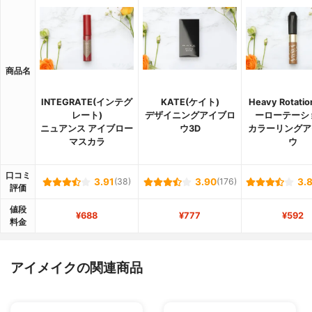
商品名
INTEGRATE(インテグ
KATE(ケイト)
Heavy Rotati
レート)
デザイニングアイブロ
ーローテーシ
ニュアンス アイブロー
ウ3D
カラーリングア
マスカラ
ウ
口コミ
3.91
(38)
3.90
(176)
3.
評価
値段
¥688
¥777
¥592
料金
アイメイクの関連商品