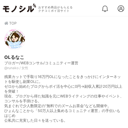
おすすめ商品がもらえる
クチコミポイ活サイト
TOP
OLるなこ
ブロガー/WEBコンサル/コミュニティー運営
@runako / 女性
残業カットで手取り16万円OLになったことをきっかけにインターネッ
トを駆使し副業OLに。
ゼロから始めたブログからポイ活を中心に0円→副収入累計20万円以上
を突破！
現在、ブログから得た知識を元にWEBライティングの仕事やイベント、
コンサルを手掛ける。
気まぐれで少人数限定の”無料でのズームお茶会”なども開催中。
ひょんなことから「50万人以上集めるコミュニティ運営」の手伝いも
はじめ
公私共に充実した日々を送っている。