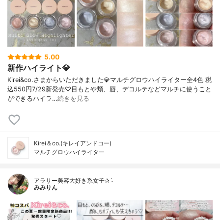
5.00
新作ハイライト💎
Kirei&co.さまからいただきました💎マルチグロウハイライター全4色 税
込550円7/29新発売♡目もとや頬、唇、デコルテなどマルチに使うこと
ができるハイラ…
続きを見る
Kirei＆co.(キレイアンドコー)
マルチグロウハイライター
アラサー美容大好き系女子✰ˊ˗
みみりん