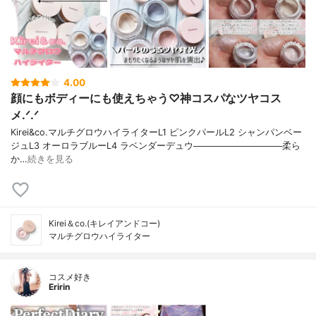
4.00
顔にもボディーにも使えちゃう♡神コスパなツヤコス
メ.ᐟ.ᐟ
Kirei&co.マルチグロウハイライターL1 ピンクパールL2 シャンパンベー
ジュL3 オーロラブルーL4 ラベンダーデュウ──────────────柔ら
か…
続きを見る
Kirei＆co.(キレイアンドコー)
マルチグロウハイライター
コスメ好き
Eririn