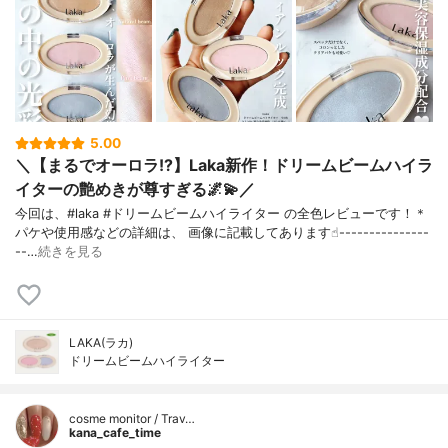
5.00
＼【まるでオーロラ!?】Laka新作！ドリームビームハイラ
イターの艶めきが尊すぎる🌌💫／
今回は、#laka #ドリームビームハイライター の全色レビューです！＊
パケや使用感などの詳細は、 画像に記載してあります☝︎---------------
--…
続きを見る
LAKA(ラカ)
ドリームビームハイライター
cosme monitor / Trav…
kana_cafe_time