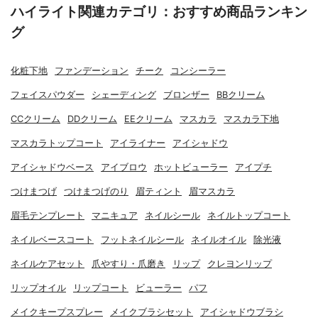
ハイライト関連カテゴリ：おすすめ商品ランキン
グ
化粧下地
ファンデーション
チーク
コンシーラー
フェイスパウダー
シェーディング
ブロンザー
BBクリーム
CCクリーム
DDクリーム
EEクリーム
マスカラ
マスカラ下地
マスカラトップコート
アイライナー
アイシャドウ
アイシャドウベース
アイブロウ
ホットビューラー
アイプチ
つけまつげ
つけまつげのり
眉ティント
眉マスカラ
眉毛テンプレート
マニキュア
ネイルシール
ネイルトップコート
ネイルベースコート
フットネイルシール
ネイルオイル
除光液
ネイルケアセット
爪やすり・爪磨き
リップ
クレヨンリップ
リップオイル
リップコート
ビューラー
パフ
メイクキープスプレー
メイクブラシセット
アイシャドウブラシ