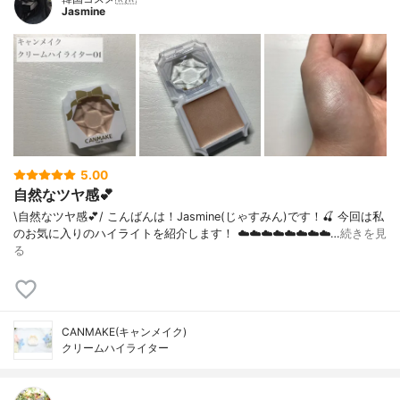
Jasmine
5.00
自然なツヤ感💕
\自然なツヤ感💕/ こんばんは！Jasmine(じゃすみん)です！🍒 今回は私
のお気に入りのハイライトを紹介します！ ☁️☁️☁️☁️☁️☁️☁️☁️…
続きを見
る
CANMAKE(キャンメイク)
クリームハイライター