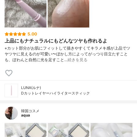
5.00
上品にもナチュラルにもどんなツヤも作れるよ
⁡⭐︎カット部分がお肌にフィットして描きやすくてキラメキ感が上品でツ
ヤツヤに見えるのが可愛い〜ぼかし方によってがっつり目立たすこと
も、ぽわんと自然に光を足すこと…
続きを見る
LUNA(ルナ)
Dカットレイヤーハイライタースティック
韓国コスメ
aqua