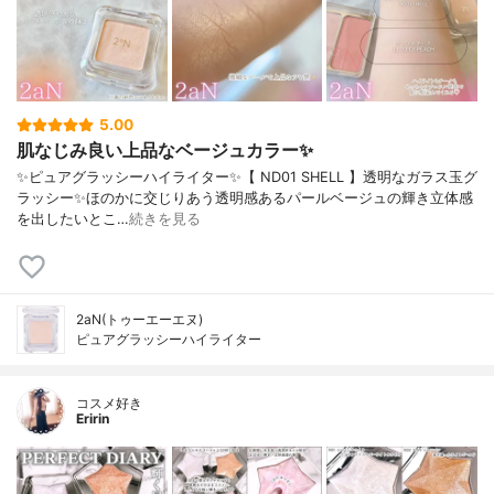
5.00
肌なじみ良い上品なベージュカラー✨️
✨️ピュアグラッシーハイライター✨️【 ND01 SHELL 】透明なガラス玉グ
ラッシー✨️ほのかに交じりあう透明感あるパールベージュの輝き立体感
を出したいとこ…
続きを見る
2aN(トゥーエーエヌ)
ピュアグラッシーハイライター
コスメ好き
Eririn