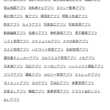
登山地図アプリ
自転車ナビアプリ
タクシー配車アプリ
家計簿アプリ
株アプリ
環境音アプリ
間取り作成アプリ
防災アプリ
カメラアプリ
写真加工アプリ
写真管理アプリ
動画編集アプリ
自撮りアプリ
無料漫画アプリ
電子書籍アプリ
シフト管理アプリ
スケジュールアプリ
スマホ依存アプリ
タスク管理アプリ
パスワード管理アプリ
名刺管理アプリ
通信量チェッカーアプリ
ゴルフスコア管理アプリ
メモアプリ
日本酒アプリ
日記アプリ
クーポンアプリ
ハンドメイド通販アプリ
フリマアプリ
通販アプリ
カロリー管理アプリ
ストレッチアプリ
ダイエットアプリ
ヨガアプリ
万歩計アプリ
体重管理アプリ
目覚ましアプリ
睡眠アプリ
食事管理アプリ
クラウド会計ソフト
占いアプリ