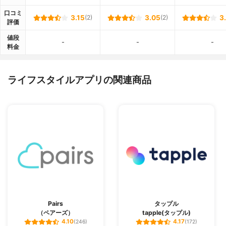
口コミ
3.15
(2)
3.05
(2)
3
評価
値段
-
-
-
料金
ライフスタイルアプリの関連商品
Pairs
タップル
（ペアーズ）
tapple(タップル)
4.10
4.17
(246)
(172)