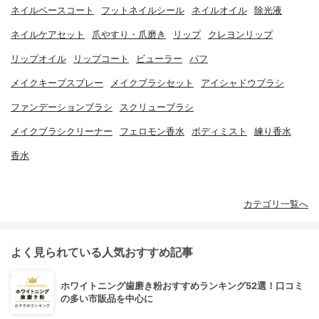
ネイルベースコート
フットネイルシール
ネイルオイル
除光液
ネイルケアセット
爪やすり・爪磨き
リップ
クレヨンリップ
リップオイル
リップコート
ビューラー
パフ
メイクキープスプレー
メイクブラシセット
アイシャドウブラシ
ファンデーションブラシ
スクリューブラシ
メイクブラシクリーナー
フェロモン香水
ボディミスト
練り香水
香水
カテゴリ一覧へ
よく見られている人気おすすめ記事
ホワイトニング歯磨き粉おすすめランキング52選！口コミ
の多い市販品を中心に