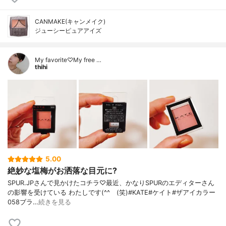
CANMAKE(キャンメイク)
ジューシーピュアアイズ
My favorite♡My free …
thihi
5.00
絶妙な塩梅がお洒落な目元に?
SPUR.JPさんで見かけたコチラ♡最近、かなりSPURのエディターさん
の影響を受けている わたしです(^^ゞ(笑)#KATE#ケイト#ザアイカラー
058ブラ…
続きを見る