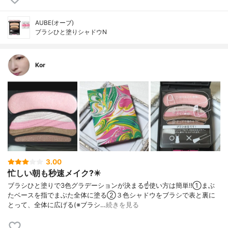
AUBE(オーブ)
ブラシひと塗りシャドウN
Kor
3.00
忙しい朝も秒速メイク?️✴️
ブラシひと塗りで3色グラデーションが決まる☝️使い方は簡単‼️①まぶ
たベースを指でまぶた全体に塗る②３色シャドウをブラシで表と裏に
とって、全体に広げる(※ブラシ…
続きを見る