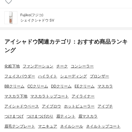
Fujiko(フジコ)
シェイクシャドウ SV
アイシャドウ関連カテゴリ：おすすめ商品ランキ
ング
化粧下地
ファンデーション
チーク
コンシーラー
フェイスパウダー
ハイライト
シェーディング
ブロンザー
BBクリーム
CCクリーム
DDクリーム
EEクリーム
マスカラ
マスカラ下地
マスカラトップコート
アイライナー
アイシャドウベース
アイブロウ
ホットビューラー
アイプチ
つけまつげ
つけまつげのり
眉ティント
眉マスカラ
眉毛テンプレート
マニキュア
ネイルシール
ネイルトップコート