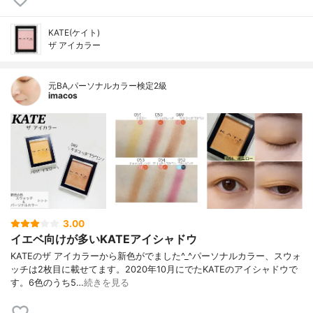
KATE(ケイト)
ザ アイカラー
元BA,パーソナルカラー検定2級
imacos
3.00
イエベ向けが多いKATEアイシャドウ
KATEのザ アイカラーから新色がでました^_^パーソナルカラー、スウォ
ッチは2枚目に載せてます。2020年10月にでたKATEのアイシャドウで
す。6色のうち5…
続きを見る