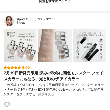
関連おすすめクチコミ
美容ブロガー / コスメマニア
index
5.00
7月19日新発売限定 深みの秋冬に闇色モンスター フェイ
スカラーにもなる、光と影のザ アイカラー
この投稿はKATE様のＰＲです7月19日新発売リップモンスター カラー
トナー 限定1色＜色番＞EX-3 闇色モンスターいつものリップに闇色モ
ンスターをプラスする…
続きを見る