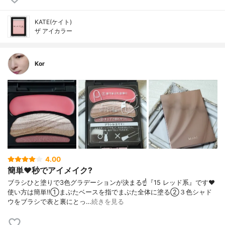
KATE(ケイト)
ザ アイカラー
Kor
4.00
簡単❤️秒でアイメイク?
ブラシひと塗りで3色グラデーションが決まる☝️『15 レッド系』です❤️
使い方は簡単‼️①まぶたベースを指でまぶた全体に塗る②３色シャド
ウをブラシで表と裏にとっ…
続きを見る