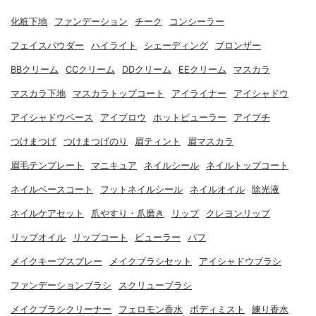
化粧下地
ファンデーション
チーク
コンシーラー
フェイスパウダー
ハイライト
シェーディング
ブロンザー
BBクリーム
CCクリーム
DDクリーム
EEクリーム
マスカラ
マスカラ下地
マスカラトップコート
アイライナー
アイシャドウ
アイシャドウベース
アイブロウ
ホットビューラー
アイプチ
つけまつげ
つけまつげのり
眉ティント
眉マスカラ
眉毛テンプレート
マニキュア
ネイルシール
ネイルトップコート
ネイルベースコート
フットネイルシール
ネイルオイル
除光液
ネイルケアセット
爪やすり・爪磨き
リップ
クレヨンリップ
リップオイル
リップコート
ビューラー
パフ
メイクキープスプレー
メイクブラシセット
アイシャドウブラシ
ファンデーションブラシ
スクリューブラシ
メイクブラシクリーナー
フェロモン香水
ボディミスト
練り香水