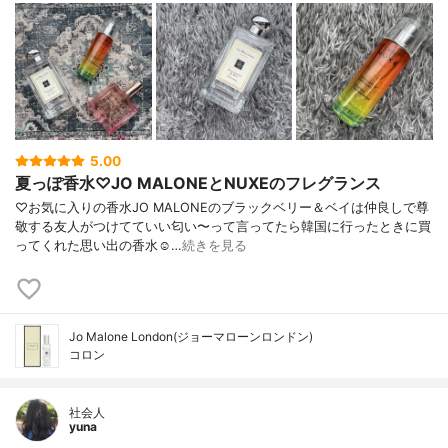
5.00
夏っぽ香水♡JO MALONEとNUXEのフレグランス
♡お気に入りの香水JO MALONEのブラックベリー＆ベイは仲良しで尊
敬する友人がつけてていい匂い〜って言ってたら韓国に行ったときに買
ってくれた思い出の香水☺️…
続きを見る
Jo Malone London(ジョーマローンロンドン)
コロン
社会人
yuna