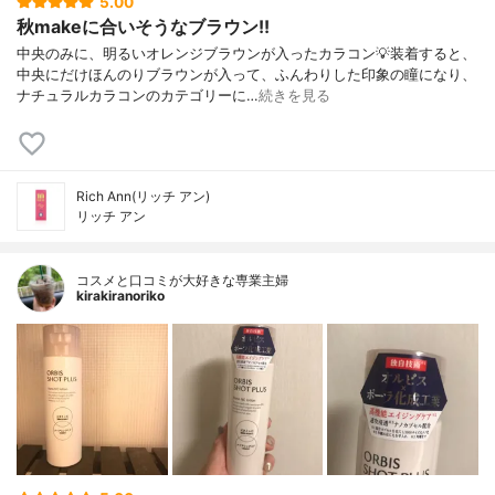
5.00
秋makeに合いそうなブラウン!!
中央のみに、明るいオレンジブラウンが入ったカラコン💡装着すると、
中央にだけほんのりブラウンが入って、ふんわりした印象の瞳になり、
ナチュラルカラコンのカテゴリーに…
続きを見る
Rich Ann(リッチ アン)
リッチ アン
コスメと口コミが大好きな専業主婦
kirakiranoriko