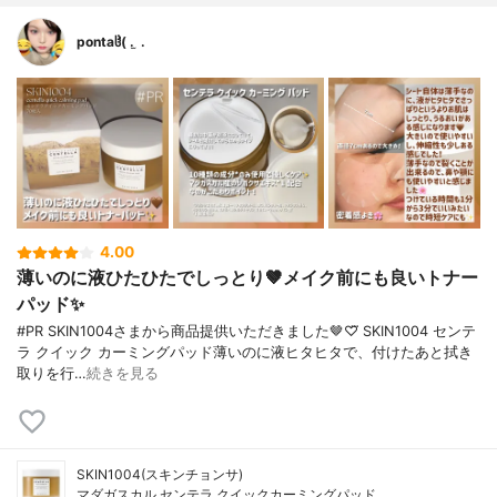
pontaჱ̒( . ̫ .
4.00
薄いのに液ひたひたでしっとり🤎メイク前にも良いトナー
パッド✨️
#PR SKIN1004さまから商品提供いただきました🤎♡⃛ SKIN1004 センテ
ラ クイック カーミングパッド薄いのに液ヒタヒタで、付けたあと拭き
取りを行…
続きを見る
SKIN1004(スキンチョンサ)
マダガスカル センテラ クイックカーミングパッド