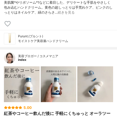
美肌菌*やリポソーム*1などに着目した、デリケートな手肌をやさしく
包み込むハンドクリーム。黄色の超しっとりは手荒れケア、ピンクのし
っとりはネイルケア、緑のさらさ…
続きを見る
Purunt.(プルント)
モイストケア美容液ハンドクリーム
美容ブロガー / コスメマニア
index
5.00
紅茶やコーヒー飲んだ後に 手軽にくちゅっと オーラツー