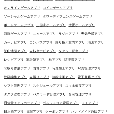
オンラインゲームアプリ
コインゲームアプリ
ソーシャルゲームアプリ
タワーディフェンスゲームアプリ
ボードゲームアプリ
三国志ゲームアプリ
放置ゲームアプリ
頭脳ゲームアプリ
ニュースアプリ
ラジオアプリ
天気予報アプリ
カーナビアプリ
コンパスアプリ
乗り換え案内アプリ
地図アプリ
登山地図アプリ
自転車ナビアプリ
タクシー配車アプリ
レシピアプリ
家計簿アプリ
株アプリ
環境音アプリ
間取り作成アプリ
防災アプリ
写真加工アプリ
写真管理アプリ
動画編集アプリ
自撮りアプリ
無料漫画アプリ
電子書籍アプリ
シフト管理アプリ
スケジュールアプリ
スマホ依存アプリ
タスク管理アプリ
パスワード管理アプリ
名刺管理アプリ
通信量チェッカーアプリ
ゴルフスコア管理アプリ
メモアプリ
日本酒アプリ
日記アプリ
クーポンアプリ
ハンドメイド通販アプリ