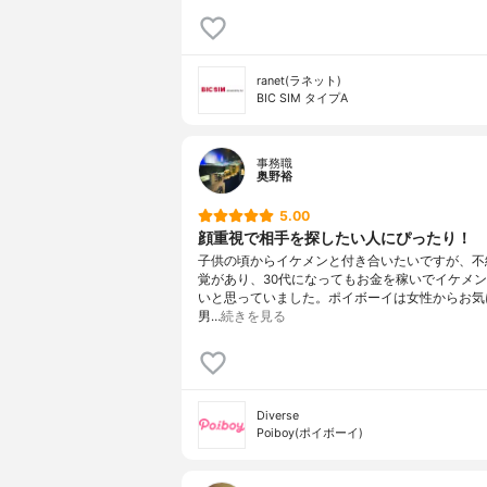
ranet(ラネット)
BIC SIM タイプA
事務職
奥野裕
5.00
顔重視で相手を探したい人にぴったり！
子供の頃からイケメンと付き合いたいですが、不
覚があり、30代になってもお金を稼いでイケメ
いと思っていました。ポイボーイは女性からお気
男…
続きを見る
Diverse
Poiboy(ポイボーイ)