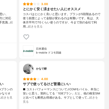
3.00
とにかく安く済ませたい人にオススメ
思い、
コスパはとにかく良いと思います。プランが5段階あるので
方に対応
使う頻度によって金額が変わるのは有難いです。私は、大
苦手意識…
続
体月平均で7Gくらい使うのですが、今まで別の会社で利
用…
続きを見る
日本通信
b-mobile ドコモ回線
かなで餅
4.00
い
サブで使ってるけど普通にいい
Aプランの
■ コストパフォーマンスについてJ:COMモバイル、本当に
かなりオ
安いと思う。契約してる「1GBプラン」だと、他の格安SIM
…
続きを見
と比べても断然お得感がある。サブとして使って…
続きを
見る