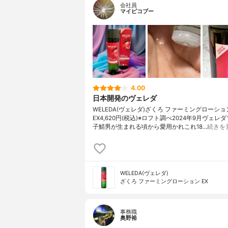
会社員
マイピコブー
4.00
日本開発のヴェレダ
WELEDA(ヴェレダ)ざくろ ファーミングローショ
EX4,620円(税込)※ロフト調べ2024年9月ヴェレ
子鯖男が生まれる頃から愛用かれこれ18…
続きを
WELEDA(ヴェレダ)
ざくろ ファーミングローション EX
事務職
奥野裕