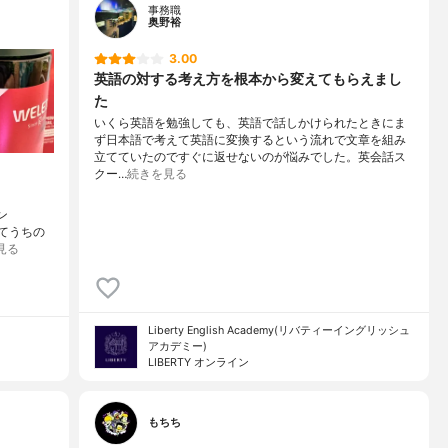
事務職
奥野裕
3.00
英語の対する考え方を根本から変えてもらえまし
た
いくら英語を勉強しても、英語で話しかけられたときにま
ず日本語で考えて英語に変換するという流れで文章を組み
立てていたのですぐに返せないのが悩みでした。英会話ス
クー…
続きを見る
ン
ダてうちの
見る
Liberty English Academy(リバティーイングリッシュ
アカデミー)
LIBERTY オンライン
もちち