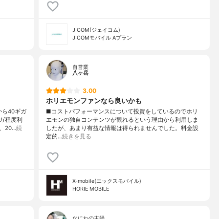
J:COM(ジェイコム)
J:COMモバイル Aプラン
自営業
八ヶ岳
3.00
ホリエモンファンなら良いかも
ら40ギガ
■コストパフォーマンスについて投資をしているのでホリ
ガ程度利
エモンの独自コンテンツが観れるという理由から利用しま
20…
続
したが、あまり有益な情報は得られませんでした。料金設
定的…
続きを見る
X-mobile(エックスモバイル)
HORIE MOBILE
なにわの主婦