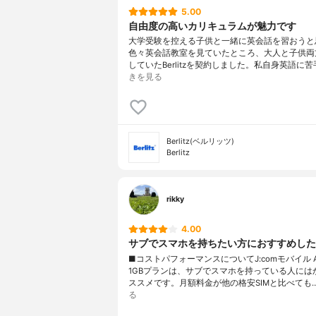
5.00
自由度の高いカリキュラムが魅力です
大学受験を控える子供と一緒に英会話を習おうと
色々英会話教室を見ていたところ、大人と子供両
していたBerlitzを契約しました。私自身英語に
きを見る
Berlitz(ベルリッツ)
Berlitz
rikky
4.00
サブでスマホを持ちたい方におすすめした
■コストパフォーマンスについてJ:comモバイル 
1GBプランは、サブでスマホを持っている人には
ススメです。月額料金が他の格安SIMと比べても
る