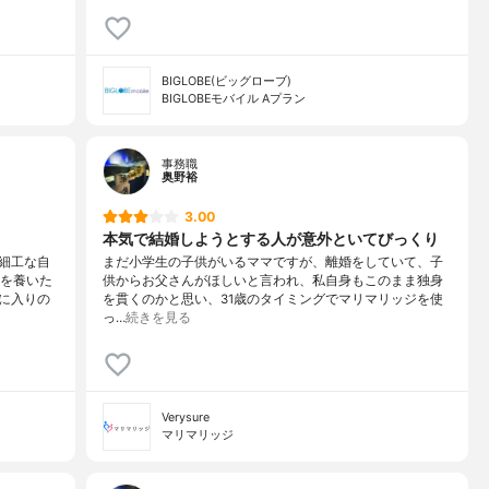
BIGLOBE(ビッグローブ)
BIGLOBEモバイル Aプラン
事務職
奥野裕
3.00
本気で結婚しようとする人が意外といてびっくり
細工な自
まだ小学生の子供がいるママですが、離婚をしていて、子
ンを養いた
供からお父さんがほしいと言われ、私自身もこのまま独身
に入りの
を貫くのかと思い、31歳のタイミングでマリマリッジを使
っ…
続きを見る
Verysure
マリマリッジ