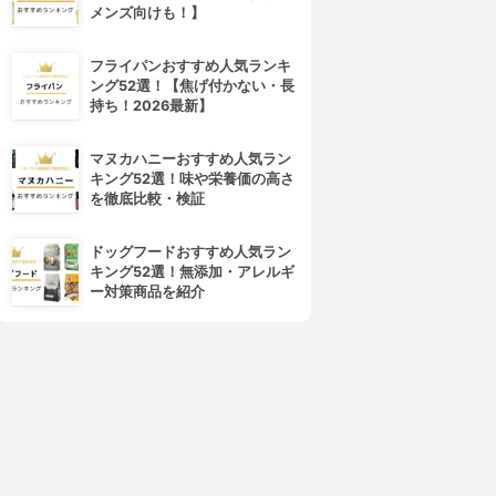
メンズ向けも！】
フライパンおすすめ人気ランキ
ング52選！【焦げ付かない・長
持ち！2026最新】
マヌカハニーおすすめ人気ラン
キング52選！味や栄養価の高さ
を徹底比較・検証
4位
5位
ドッグフードおすすめ人気ラン
キング52選！無添加・アレルギ
ー対策商品を紹介
Photo Gallery Tools(フォトギ
InShot(インショット)
ャラリーツール)
ギャラリー
ギャラリー フォトビューア
3.15
(3)
3.15
¥0
(2)