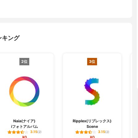
ンキング
2位
3位
Naia(ナイア)
Ripplex(リプレックス)
iフォトアルバム
Scene
3.15
3.15
(2)
(2)
¥0
¥0