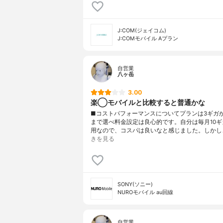
J:COM(ジェイコム)
J:COMモバイル Aプラン
自営業
八ヶ岳
3.00
楽◯モバイルと比較すると普通かな
■コストパフォーマンスについてプランは3ギガか
まで選べ料金設定は良心的です。自分は毎月10ギ
用なので、コスパは良いなと感じました。しかし、
きを見る
SONY(ソニー)
NUROモバイル au回線
自営業