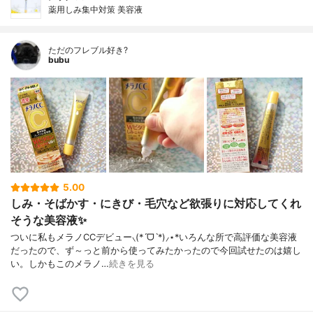
薬用しみ集中対策 美容液
ただのフレブル好き?
bubu
5.00
しみ・そばかす・にきび・毛穴など欲張りに対応してくれ
そうな美容液✨
ついに私もメラノCCデビュー⸜(*ˊᗜˋ*)⸝⋆*いろんな所で高評価な美容液
だったので、ず～っと前から使ってみたかったので今回試せたのは嬉し
い。しかもこのメラノ…
続きを見る