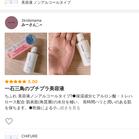
美容液 ノンアルコールタイプ
3kidsmama
みーさん¨̮⸝⋆
5.00
一石三鳥のプチプラ美容液
ちふれ 美容液ノンアルコールタイプ?●保湿成分ヒアルロン酸・トレハ
ロース配合 肌表面(角質層)の水分を補い、 長時間ハリと潤いのある肌
を保ちます。●乾燥による小…
続きを見る
CHIFURE