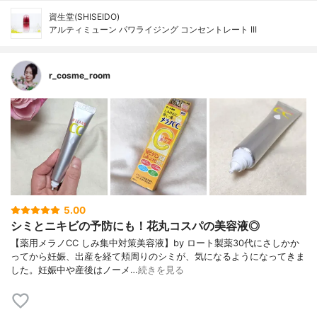
資生堂(SHISEIDO)
アルティミューン パワライジング コンセントレート III
r_cosme_room
5.00
シミとニキビの予防にも！花丸コスパの美容液◎
【薬用メラノCC しみ集中対策美容液】by ロート製薬30代にさしかか
ってから妊娠、出産を経て頬周りのシミが、気になるようになってきま
した。妊娠中や産後はノーメ…
続きを見る