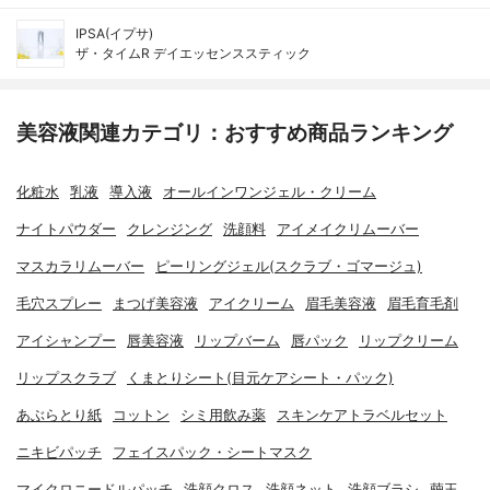
IPSA(イプサ)
ザ・タイムR デイエッセンススティック
美容液関連カテゴリ：おすすめ商品ランキング
化粧水
乳液
導入液
オールインワンジェル・クリーム
ナイトパウダー
クレンジング
洗顔料
アイメイクリムーバー
マスカラリムーバー
ピーリングジェル(スクラブ・ゴマージュ)
毛穴スプレー
まつげ美容液
アイクリーム
眉毛美容液
眉毛育毛剤
アイシャンプー
唇美容液
リップバーム
唇パック
リップクリーム
リップスクラブ
くまとりシート(目元ケアシート・パック)
あぶらとり紙
コットン
シミ用飲み薬
スキンケアトラベルセット
ニキビパッチ
フェイスパック・シートマスク
マイクロニードルパッチ
洗顔クロス
洗顔ネット
洗顔ブラシ
繭玉