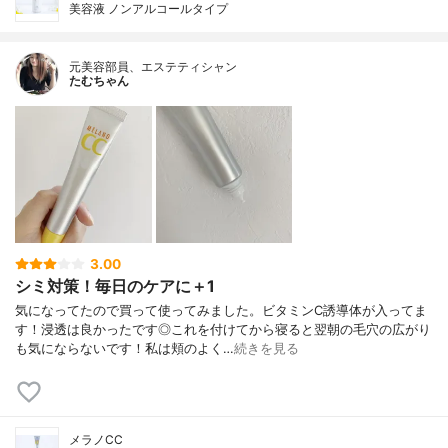
美容液 ノンアルコールタイプ
元美容部員、エステティシャン
たむちゃん
3.00
シミ対策！毎日のケアに＋1
気になってたので買って使ってみました。ビタミンC誘導体が入ってま
す！浸透は良かったです◎これを付けてから寝ると翌朝の毛穴の広がり
も気にならないです！私は頬のよく…
続きを見る
メラノCC