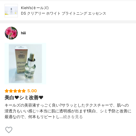
Kiehl’s(キールズ)
DS クリアリー ホワイト ブライトニング エッセンス
hiii
5.00
美白❤️シミ改善❤️
キールズの美容液すっごく良い?サラッとしたテクスチャーで、肌への
浸透力もいい感じ✨本当に肌に透明感が出ます❗️美白、シミ予防と改善に
最適なので、何本もリピートし…
続きを見る