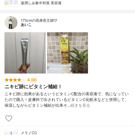
薬用しみ集中対策 美容液
175cmの高身長主婦♡
あいこ
4.00
ニキビ跡にビタミン補給！
ニキビ跡に効果があるというビタミンC配合の美容液で、気になってい
たので購入！皮膚科で出されているビタミンC化粧水などと併用して、
保湿しながらビタミン補給が出来そ…
続きを見る
メラノCC