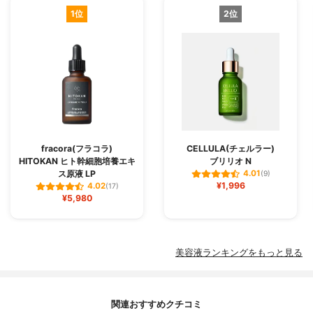
1位
2位
fracora(フラコラ)
CELLULA(チェルラー)
HITOKAN ヒト幹細胞培養エキ
ブリリオ N
ス原液 LP
4.01
(9)
¥1,996
4.02
(17)
¥5,980
美容液ランキングをもっと見る
関連おすすめクチコミ