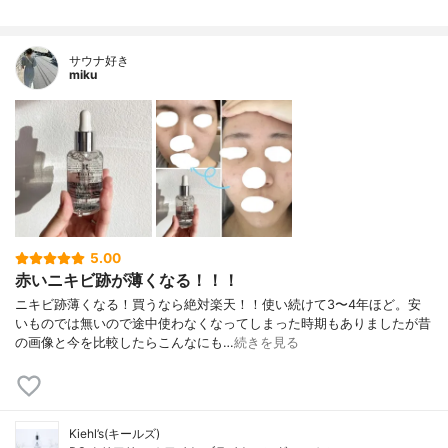
サウナ好き
miku
5.00
赤いニキビ跡が薄くなる！！！
ニキビ跡薄くなる！買うなら絶対楽天！！使い続けて3〜4年ほど。安
いものでは無いので途中使わなくなってしまった時期もありましたが昔
の画像と今を比較したらこんなにも…
続きを見る
Kiehl’s(キールズ)