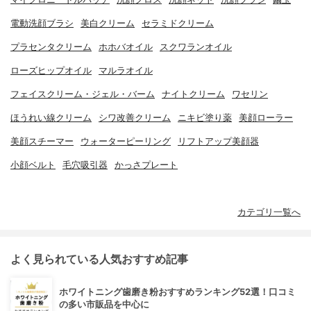
電動洗顔ブラシ
美白クリーム
セラミドクリーム
プラセンタクリーム
ホホバオイル
スクワランオイル
ローズヒップオイル
マルラオイル
フェイスクリーム・ジェル・バーム
ナイトクリーム
ワセリン
ほうれい線クリーム
シワ改善クリーム
ニキビ塗り薬
美顔ローラー
美顔スチーマー
ウォーターピーリング
リフトアップ美顔器
小顔ベルト
毛穴吸引器
かっさプレート
カテゴリ一覧へ
よく見られている人気おすすめ記事
ホワイトニング歯磨き粉おすすめランキング52選！口コミ
の多い市販品を中心に