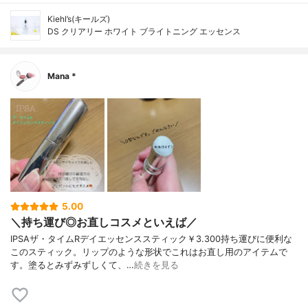
Kiehl’s(キールズ)
DS クリアリー ホワイト ブライトニング エッセンス
Mana *
5.00
＼持ち運び◎お直しコスメといえば／
IPSAザ・タイムRデイエッセンススティック￥3.300持ち運びに便利な
このスティック。リップのような形状でこれはお直し用のアイテムで
す。塗るとみずみずしくて、…
続きを見る