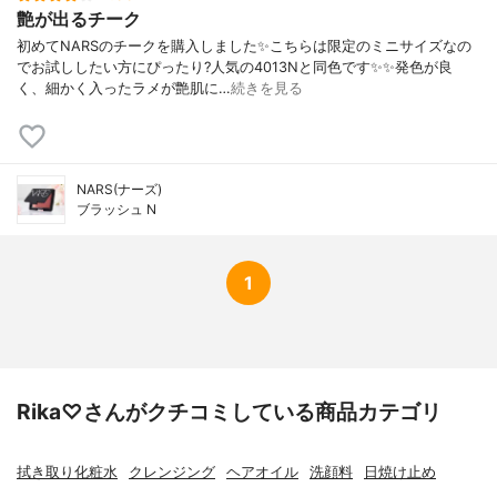
艶が出るチーク
初めてNARSのチークを購入しました✨こちらは限定のミニサイズなの
でお試ししたい方にぴったり?人気の4013Nと同色です✨✨発色が良
く、細かく入ったラメが艶肌に…
続きを見る
NARS(ナーズ)
ブラッシュ N
1
Rika♡さんがクチコミしている商品カテゴリ
拭き取り化粧水
クレンジング
ヘアオイル
洗顔料
日焼け止め