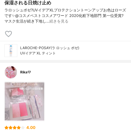
保湿される日焼け止め
ラロッシュポゼ?UVイデアXLプロテクショントーンアップお色はローズ
です✨@コスメベストコスメアワード 2020化粧下地部門 第一位受賞?
マスク生活が続き下地し…
続きを見る
LAROCHE-POSAY(ラ ロッシュ ポゼ)
UVイデア XL ティント
Rika♡
4.00