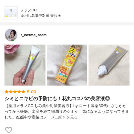
メラノCC
薬用しみ集中対策 美容液
r_cosme_room
5.00
シミとニキビの予防にも！花丸コスパの美容液◎
【薬用メラノCC しみ集中対策美容液】by ロート製薬30代にさしかか
ってから妊娠、出産を経て頬周りのシミが、気になるようになってきま
した。妊娠中や産後はノーメ…
続きを見る