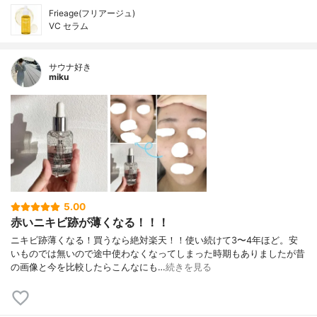
Frieage(フリアージュ)
VC セラム
サウナ好き
miku
5.00
赤いニキビ跡が薄くなる！！！
ニキビ跡薄くなる！買うなら絶対楽天！！使い続けて3〜4年ほど。安
いものでは無いので途中使わなくなってしまった時期もありましたが昔
の画像と今を比較したらこんなにも…
続きを見る