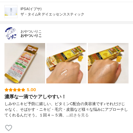
IPSA(イプサ)
ザ・タイムR デイエッセンススティック
おやついりこ
おやついりこ
5.00
濃厚な一滴でケアしやすい！
しみやニキビ予防に嬉しい、ビタミンC配合の美容液です♪それだけじ
ゃなく、そばかす・ニキビ・毛穴・皮脂など様々な悩みにアプローチし
てくれるんだそう。１回４～５滴、…
続きを見る