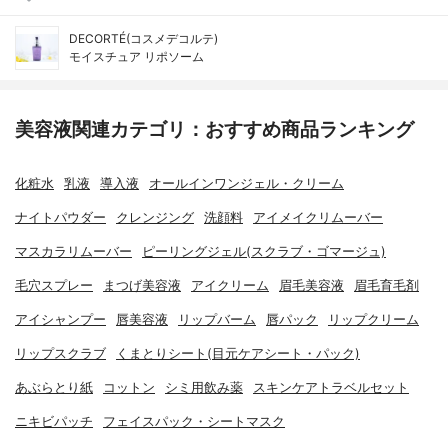
DECORTÉ(コスメデコルテ)
モイスチュア リポソーム
美容液関連カテゴリ：おすすめ商品ランキング
化粧水
乳液
導入液
オールインワンジェル・クリーム
ナイトパウダー
クレンジング
洗顔料
アイメイクリムーバー
マスカラリムーバー
ピーリングジェル(スクラブ・ゴマージュ)
毛穴スプレー
まつげ美容液
アイクリーム
眉毛美容液
眉毛育毛剤
アイシャンプー
唇美容液
リップバーム
唇パック
リップクリーム
リップスクラブ
くまとりシート(目元ケアシート・パック)
あぶらとり紙
コットン
シミ用飲み薬
スキンケアトラベルセット
ニキビパッチ
フェイスパック・シートマスク