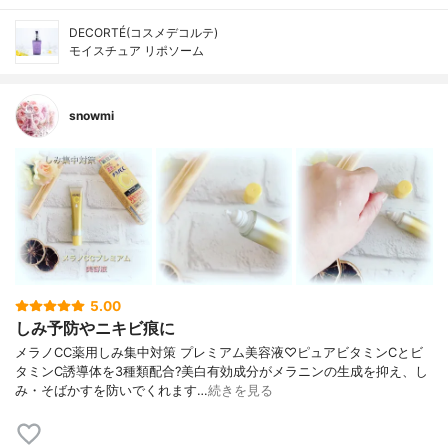
DECORTÉ(コスメデコルテ)
モイスチュア リポソーム
snowmi
5.00
しみ予防やニキビ痕に
メラノCC薬用しみ集中対策 プレミアム美容液♡ピュアビタミンCとビ
タミンC誘導体を3種類配合?美白有効成分がメラニンの生成を抑え、し
み・そばかすを防いでくれます…
続きを見る