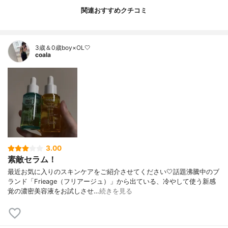
関連おすすめクチコミ
3歳＆0歳boy×OL🤍
coala
3.00
素敵セラム！
最近お気に入りのスキンケアをご紹介させてください🤍話題沸騰中のブ
ランド「Frieage（フリアージュ）」から出ている、冷やして使う新感
覚の濃密美容液をお試しさせ…
続きを見る