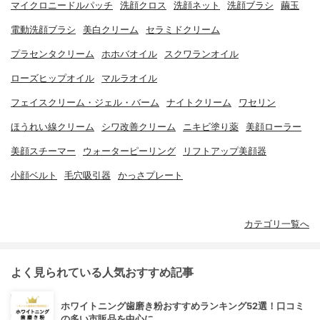
マイクロニードルパッチ
洗顔クロス
洗顔ネット
洗顔ブラシ
繭玉
電動洗顔ブラシ
美白クリーム
セラミドクリーム
プラセンタクリーム
ホホバオイル
スクワランオイル
ローズヒップオイル
マルラオイル
フェイスクリーム・ジェル・バーム
ナイトクリーム
ワセリン
ほうれい線クリーム
シワ改善クリーム
ニキビ塗り薬
美顔ローラー
美顔スチーマー
ウォーターピーリング
リフトアップ美顔器
小顔ベルト
毛穴吸引器
かっさプレート
カテゴリ一覧へ
よく見られている人気おすすめ記事
ホワイトニング歯磨き粉おすすめランキング52選！口コミ
の多い市販品を中心に