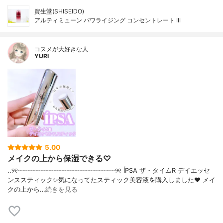
資生堂(SHISEIDO)
アルティミューン パワライジング コンセントレート III
コスメが大好きな人
YURI
5.00
メイクの上から保湿できる♡
..୨୧┈┈┈┈┈┈┈┈┈┈┈┈┈┈┈୨୧ ÍPSA ザ・タイムR デイエッセ
ンススティック✨気になってたスティック美容液を購入しました❤️ メイ
クの上から…
続きを見る