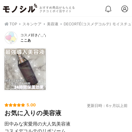
おすすめ商品がもらえる
クチコミポイ活サイト
TOP
スキンケア
美容液
DECORTÉ(コスメデコルテ) モイスチ
コスメ好き₍ᐢ.ˬ.ᐢ₎
ここあ
5.00
更新日時：6ヶ月以上前
お気に入りの美容液
田中みな実愛用の大人気美容液
コスメデコルテのリポソーム