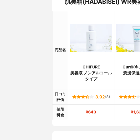
肌美精(HADABISEI) 
商品名
CHIFURE
Curél(
美容液 ノンアルコール
潤浸保湿
タイプ
口コミ
3.92
(8)
評価
値段
¥640
¥1,6
料金