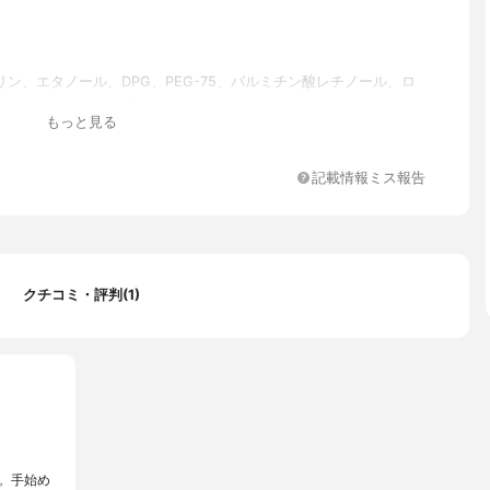
リン、エタノール、DPG、PEG-75、パルミチン酸レチノール、ロ
ーエキス、オウゴン根エキス、加水分解コラーゲン、ヒアルロン酸
もっと見る
センタエキス(サケ)、ユズ果実エキス、ビルベリー果実エキス、サト
ス、サトウカエデ樹液、オレンジ果実エキス、レモン果実エキス、
キス、イタドリ根エキス、カンゾウ根エキス、チャ葉エキス、ロー
記載情報ミス報告
エキス、カミツレ花エキス、アラリアエスクレンタエキス、ポリグ
、ソルビトール、PEG-60水添ヒマシ油、BG、カルボマー、キサン
スクワラン、フェニルトリメチコン、ポリソルベート-20、マルチ
化K、トリ(カプリル酸/カプリン酸)グリセリル、コーン油、EDTA
フェノキシエタノール、メチルパラベン
クチコミ・評判(1)
。手始め