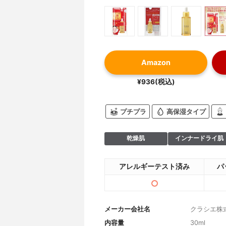
Amazon
¥936(税込)
プチプラ
高保湿タイプ
乾燥肌
インナードライ肌
アレルギーテスト済み
パ
メーカー会社名
クラシエ株
内容量
30ml