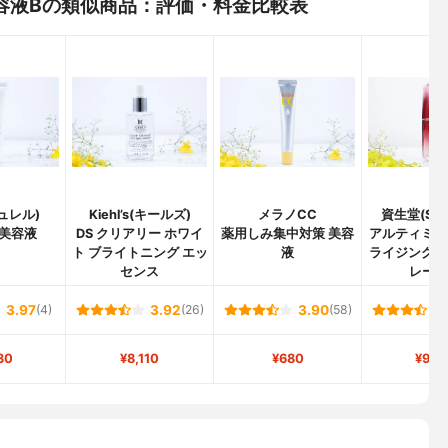
WR美容液Bの類似商品：評価・料金比較表
キュレル)
Kiehl’s(キールズ)
メラノCC
資生堂(SHI
美容液
DS クリアリー ホワイ
薬用しみ集中対策 美容
アルティミュ
ト ブライトニング エッ
液
ライジング 
センス
レート I
3.97
(4)
3.92
(26)
3.90
(58)
30
¥8,110
¥680
¥9,8