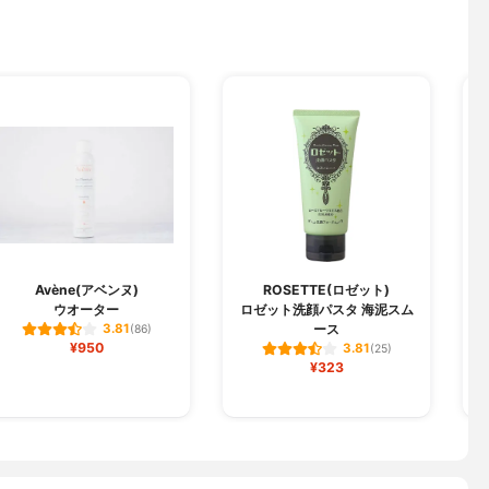
Avène(アベンヌ)
ROSETTE(ロゼット)
ウオーター
ロゼット洗顔パスタ 海泥スム
ース
3.81
(86)
¥950
3.81
(25)
¥323