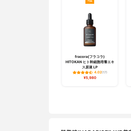
1位
fracora(フラコラ)
HITOKAN ヒト幹細胞培養エキ
ス原液 LP
4.02
(17)
¥5,980