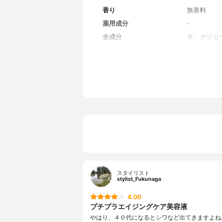
香り
無香料
薬用成分
-
全成分
水、グリセ
ーヤルゼリ
Na、プラ
ウキビエキ
ツボクサエ
ズマリー葉
リセリン-6
タンガム、
トール、水酸
-2Na、
スタイリスト
stylist_Fukunaga
4.00
プチプラエイジングケア美容液
やはり、４０代になるとシワなど出てきますよね