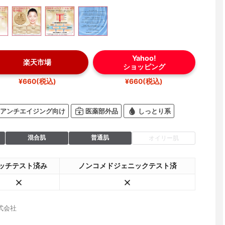
Yahoo!
楽天市場
ショッピング
¥660(税込)
¥660(税込)
アンチエイジング向け
医薬部外品
しっとり系
混合肌
普通肌
オイリー肌
ッチテスト済み
ノンコメドジェニックテスト済
式会社