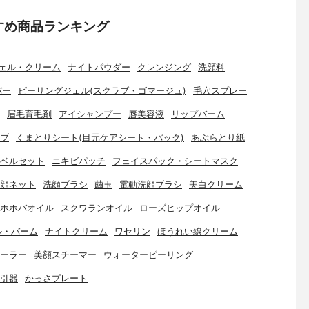
すめ商品ランキング
ェル・クリーム
ナイトパウダー
クレンジング
洗顔料
バー
ピーリングジェル(スクラブ・ゴマージュ)
毛穴スプレー
眉毛育毛剤
アイシャンプー
唇美容液
リップバーム
ブ
くまとりシート(目元ケアシート・パック)
あぶらとり紙
ベルセット
ニキビパッチ
フェイスパック・シートマスク
顔ネット
洗顔ブラシ
繭玉
電動洗顔ブラシ
美白クリーム
ホホバオイル
スクワランオイル
ローズヒップオイル
ル・バーム
ナイトクリーム
ワセリン
ほうれい線クリーム
ーラー
美顔スチーマー
ウォーターピーリング
引器
かっさプレート