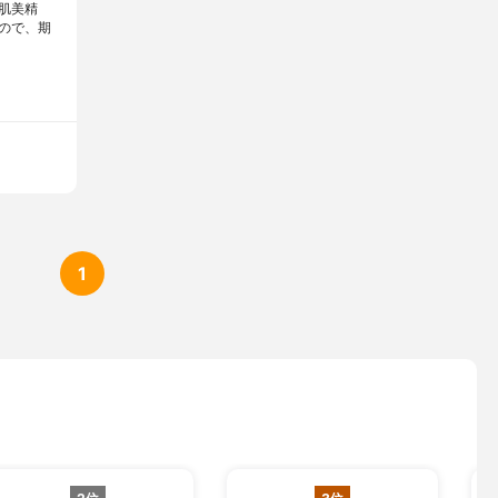
肌美精
ので、期
1