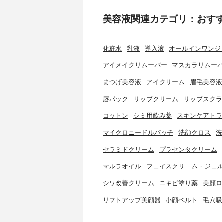
美容液関連カテゴリ：おす
化粧水
乳液
導入液
オールインワンジ
アイメイクリムーバー
マスカラリムー
まつげ美容液
アイクリーム
眉毛美容液
唇パック
リップクリーム
リップスクラ
コットン
シミ用飲み薬
スキンケアトラ
マイクロニードルパッチ
洗顔クロス
洗
セラミドクリーム
プラセンタクリーム
マルラオイル
フェイスクリーム・ジェ
シワ改善クリーム
ニキビ塗り薬
美顔ロ
リフトアップ美顔器
小顔ベルト
毛穴吸