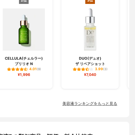
2位
3位
CELLULA(チェルラー)
DUO(デュオ)
ブリリオ N
ザ リペアショット
フ
4.01
3.99
(9)
(3)
¥1,996
¥7,040
美容液ランキングをもっと見る